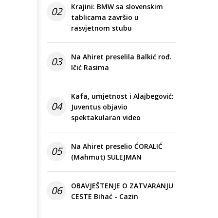
Krajini: BMW sa slovenskim
02
tablicama završio u
rasvjetnom stubu
Na Ahiret preselila Balkić rođ.
03
Ičić Rasima
Kafa, umjetnost i Alajbegović:
04
Juventus objavio
spektakularan video
Na Ahiret preselio ĆORALIĆ
05
(Mahmut) SULEJMAN
OBAVJEŠTENJE O ZATVARANJU
06
CESTE Bihać - Cazin