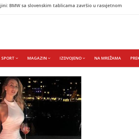
jini: BMW sa slovenskim tablicama završio u rasvjetnom
Krajini sutra i tokom vikenda
ić Rasima
hmut) SULEJMAN
uventus objavio spektakularan video
SPORT
MAGAZIN
IZDVOJENO
NA MREŽAMA
PRE