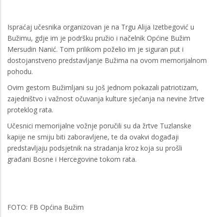
Ispraćaj učesnika organizovan je na Trgu Alija Izetbegović u
Bužimu, gdje im je podršku pružio i načelnik Općine Bužim
Mersudin Nanić. Tom prilikom poželio im je siguran put i
dostojanstveno predstavljanje Bužima na ovom memorijalnom
pohodu.
Ovim gestom Bužimljani su još jednom pokazali patriotizam,
zajedništvo i važnost očuvanja kulture sjećanja na nevine žrtve
proteklog rata.
Učesnici memorijalne vožnje poručili su da žrtve Tuzlanske
kapije ne smiju biti zaboravljene, te da ovakvi događaji
predstavljaju podsjetnik na stradanja kroz koja su prošli
građani Bosne i Hercegovine tokom rata.
FOTO: FB Općina Bužim