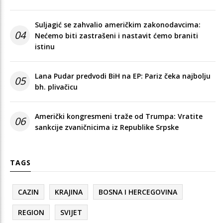
Suljagić se zahvalio američkim zakonodavcima:
04
Nećemo biti zastrašeni i nastavit ćemo braniti
istinu
Lana Pudar predvodi BiH na EP: Pariz čeka najbolju
05
bh. plivačicu
Američki kongresmeni traže od Trumpa: Vratite
06
sankcije zvaničnicima iz Republike Srpske
TAGS
CAZIN
KRAJINA
BOSNA I HERCEGOVINA
REGION
SVIJET