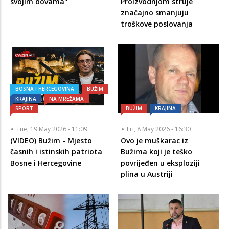
svojim dovama"
Proizvodnjom struje
značajno smanjuju
troškove poslovanja
BOSNA I HERCEGOVINA
BUŽIM
KRAJINA
NA MREŽAMA
SPORT
BUŽIM
KRAJINA
Tue, 19 May 2026 - 11:09
Fri, 8 May 2026 - 16:30
(VIDEO) Bužim - Mjesto
Ovo je muškarac iz
časnih i istinskih patriota
Bužima koji je teško
Bosne i Hercegovine
povrijeđen u eksploziji
plina u Austriji