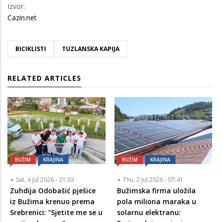
Izvor:
Cazin.net
BICIKLISTI
TUZLANSKA KAPIJA
RELATED ARTICLES
BUŽIM
KRAJINA
BUŽIM
KRAJINA
Sat, 4 Jul 2026 - 21:03
Thu, 2 Jul 2026 - 07:41
Zuhdija Odobašić pješice
Bužimska firma uložila
iz Bužima krenuo prema
pola miliona maraka u
Srebrenici: "Sjetite me se u
solarnu elektranu: