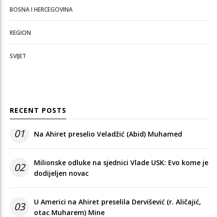
BOSNA I HERCEGOVINA
REGION
SVIJET
RECENT POSTS
01
Na Ahiret preselio Veladžić (Abid) Muhamed
Milionske odluke na sjednici Vlade USK: Evo kome je
02
dodijeljen novac
U Americi na Ahiret preselila Dervišević (r. Aličajić,
03
otac Muharem) Mine