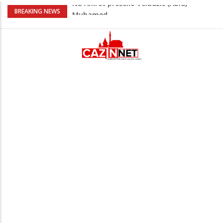
U Americi na Ahiret preselila Dervišević
BREAKING NEWS
(r. Aličajić, otac Muharem) Mine
Milionske odluke na sjednici Vlade USK:
Evo kome je dodijeljen novac
Američki kongresmeni traže od Trumpa:
Vratite sankcije zvaničnicima iz
Republike Srpske
Lana Pudar predvodi BiH na EP: Pariz
čeka najbolju bh. plivačicu
Na Ahiret preselio Veladžić (Abid)
Muhamed