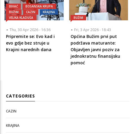
BIHAĆ
BOSANSKA KRUPA
BUŽIM
CAZIN
KRAJINA
VELIKA KLADUŠA
BUŽIM
Thu, 30 Apr 2026 - 16:36
Fri, 3 Apr 2026 - 18:43
Pripremite se: Evo kad i
Općina Bužim prvi put
evo gdje bez struje u
podržava maturante:
Krajini narednih dana
Objavljen javni poziv za
jednokratnu finansijsku
pomoć
CATEGORIES
CAZIN
KRAJINA