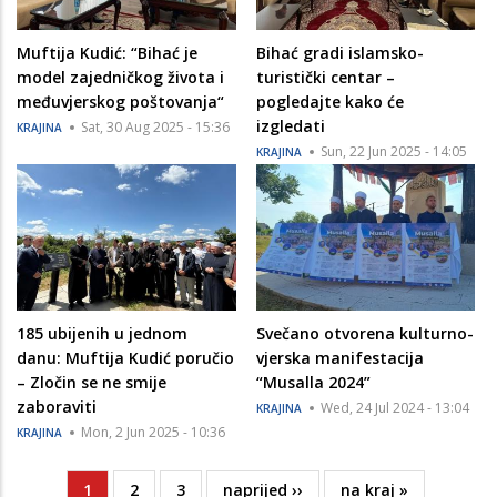
Muftija Kudić: “Bihać je
Bihać gradi islamsko-
model zajedničkog života i
turistički centar –
međuvjerskog poštovanja“
pogledajte kako će
izgledati
Sat, 30 Aug 2025 - 15:36
KRAJINA
Sun, 22 Jun 2025 - 14:05
KRAJINA
185 ubijenih u jednom
Svečano otvorena kulturno-
danu: Muftija Kudić poručio
vjerska manifestacija
– Zločin se ne smije
“Musalla 2024”
zaboraviti
Wed, 24 Jul 2024 - 13:04
KRAJINA
Mon, 2 Jun 2025 - 10:36
KRAJINA
Current
1
Page
2
Page
3
Next
naprijed ››
Last
na kraj »
Pagination