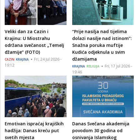
Veliki dan za Cazin i
“Prije nasilja nad tijelima
Krajinu: U Miostrahu
dolazi nasilje nad istinom”:
održana svečanost „Temelj
Snažna poruka muftije
džamije“ (FOTO)
Kudića odjeknula u svim
džamijama
Fri, 24 Jul 2026 -
CAZIN
KRAJINA
19:12
Fri, 17 Jul 2026 -
KRAJINA
RELIGIJA
19:46
Emotivan ispraćaj krajiških
Danas Svečana akademija
hadžija: Danas kreću put
povodom 30 godina od
svetih mjesta
osnivanja Islamskog