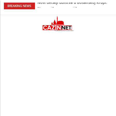
Na Ahiret preselila Bešić (rođ. Blažević)
BREAKING NEWS
Senija – Sena
Na Ahiret preselio ŠUPUK (Refik) ŠEFIK
Evo koje države su zasad za, a koje
protiv Infantina na izborima: Srbija i
Hrvatska se izjasnile
Majka Izeta Nanića progovorila nakon
obilježavanja godišnjice: "Doživjela sam
poniženje na mjestu gdje se odaje
počast mom sinu"
Novi detalji ubistva u Bosanskoj Krupi:
Nezvanično, osumnjičena supruga
ubijenog