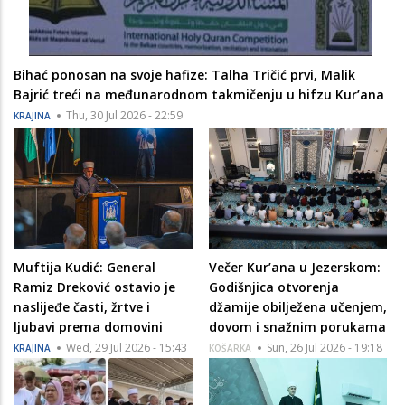
Bihać ponosan na svoje hafize: Talha Tričić prvi, Malik
Bajrić treći na međunarodnom takmičenju u hifzu Kur’ana
Thu, 30 Jul 2026 - 22:59
KRAJINA
Muftija Kudić: General
Večer Kur’ana u Jezerskom:
Ramiz Dreković ostavio je
Godišnjica otvorenja
naslijeđe časti, žrtve i
džamije obilježena učenjem,
ljubavi prema domovini
dovom i snažnim porukama
Wed, 29 Jul 2026 - 15:43
Sun, 26 Jul 2026 - 19:18
KRAJINA
KOŠARKA