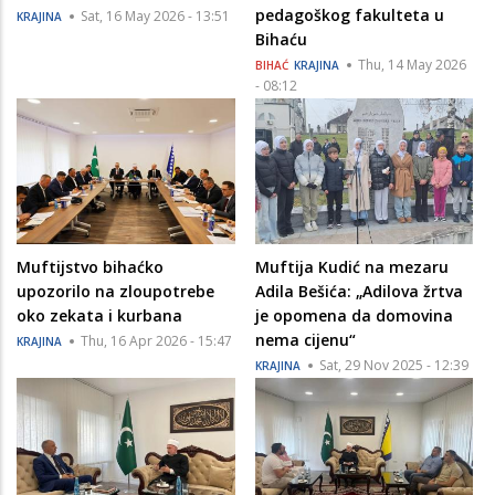
pedagoškog fakulteta u
Sat, 16 May 2026 - 13:51
KRAJINA
Bihaću
Thu, 14 May 2026
BIHAĆ
KRAJINA
- 08:12
Muftijstvo bihaćko
Muftija Kudić na mezaru
upozorilo na zloupotrebe
Adila Bešića: „Adilova žrtva
oko zekata i kurbana
je opomena da domovina
nema cijenu“
Thu, 16 Apr 2026 - 15:47
KRAJINA
Sat, 29 Nov 2025 - 12:39
KRAJINA