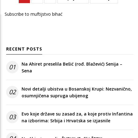
page
page
page
Subscribe to muftijstvo bihać
RECENT POSTS
Na Ahiret preselila Bešić (rođ. Blažević) Senija –
01
Sena
Novi detalji ubistva u Bosanskoj Krupi: Nezvanično,
02
osumnjičena supruga ubijenog
Evo koje države su zasad za, a koje protiv Infantina
03
na izborima: Srbija i Hrvatska se izjasnile