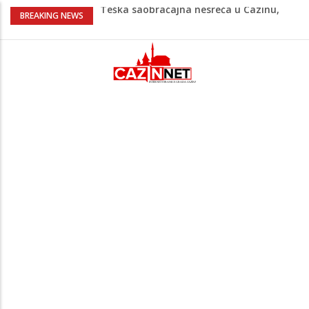
Teška saobraćajna nesreća u Cazinu,
BREAKING NEWS
policija na mjestu događaja
Ovo je 24-godišnji mladić koji je izgubio
život u rijeci Krivaji kod Zavidovića
Na Ahiret preselio LJUBIJANKIĆ (Hasan)
REDŽEP
Na Ahiret preselio HALILOVIĆ (Smajil)
SEJAD
Sutra dženaza Hamdiji Šahinoviću iz
Bosanske Krupe, kojeg je usmrtila
supruga