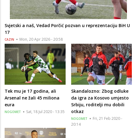
Svjetski a naš, Vedad Porčić pozvan u reprezentaciju BiH U
17
Mon, 20 Apr 2026 - 20:58
CAZIN
Tek mu je 17 godina, ali
Skandalozno: Zbog odluke
Arsenal ne žali 45 miliona
da igra za Kosovo umjesto
eura
Srbiju, roditelji mu dobili
otkaz
Sat, 18 Jul 2020 - 13:35
NOGOMET
Fri, 21 Feb 2020 -
NOGOMET
20:14