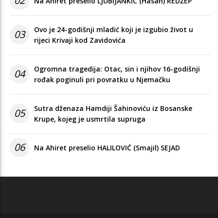
02
Na Ahiret preselio LJUBIJANKIĆ (Hasan) REDŽEP
Ovo je 24-godišnji mladić koji je izgubio život u
03
rijeci Krivaji kod Zavidovića
Ogromna tragedija: Otac, sin i njihov 16-godišnji
04
rođak poginuli pri povratku u Njemačku
Sutra dženaza Hamdiji Šahinoviću iz Bosanske
05
Krupe, kojeg je usmrtila supruga
06
Na Ahiret preselio HALILOVIĆ (Smajil) SEJAD