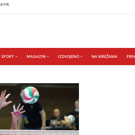
je protiv Infantina na izborima: Srbija i Hrvatska se
akon obilježavanja godišnjice: "Doživjela sam poniženje
 mom sinu"
dijska Arabija već mjesec nije izvezla naftu u SAD
a nove sezone Wwin lige
ŠEFIK
SPORT
MAGAZIN
IZDVOJENO
NA MREŽAMA
PRE