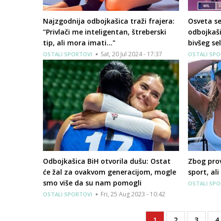
Najzgodnija odbojkašica traži frajera:
Osveta se
"Privlači me inteligentan, štreberski
odbojkaš
tip, ali mora imati..."
bivšeg se
Sat, 20 Jul 2024 - 17:37
OSTALI SPORTOVI
OSTALI SPO
Odbojkašica BiH otvorila dušu: Ostat
Zbog prov
će žal za ovakvom generacijom, mogle
sport, ali
smo više da su nam pomogli
OSTALI SPO
Fri, 25 Aug 2023 - 10:42
OSTALI SPORTOVI
Current
1
Page
2
Page
3
P
4