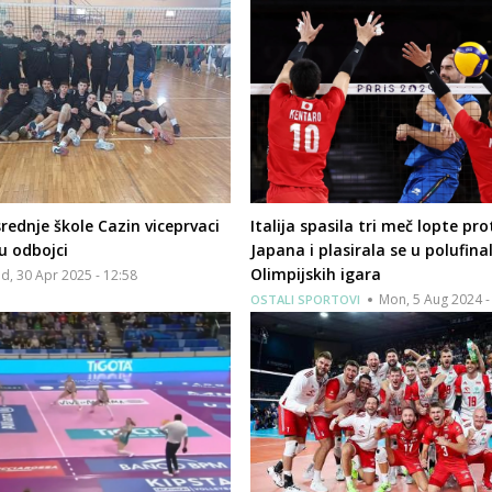
 srednje škole Cazin viceprvaci
Italija spasila tri meč lopte pro
u odbojci
Japana i plasirala se u polufina
Olimpijskih igara
d, 30 Apr 2025 - 12:58
Mon, 5 Aug 2024 -
OSTALI SPORTOVI