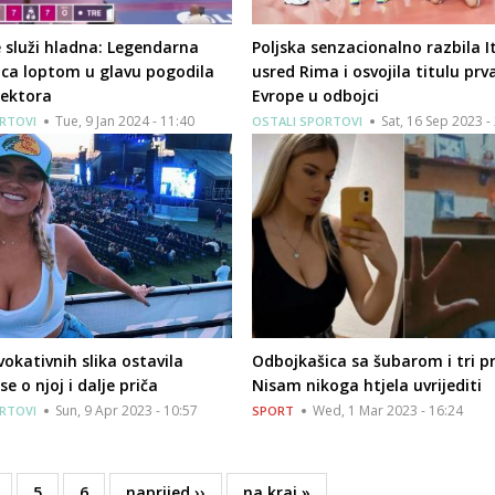
 služi hladna: Legendarna
Poljska senzacionalno razbila It
ica loptom u glavu pogodila
usred Rima i osvojila titulu prv
lektora
Evrope u odbojci
Tue, 9 Jan 2024 - 11:40
Sat, 16 Sep 2023 -
RTOVI
OSTALI SPORTOVI
okativnih slika ostavila
Odbojkašica sa šubarom i tri pr
 se o njoj i dalje priča
Nisam nikoga htjela uvrijediti
Sun, 9 Apr 2023 - 10:57
Wed, 1 Mar 2023 - 16:24
RTOVI
SPORT
age
Page
5
Page
6
Next
naprijed ››
Last
na kraj »