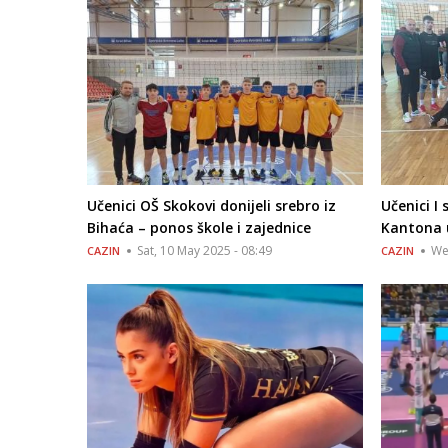
Učenici OŠ Skokovi donijeli srebro iz
Učenici I
Bihaća – ponos škole i zajednice
Kantona 
Sat, 10 May 2025 - 08:49
We
CAZIN
CAZIN