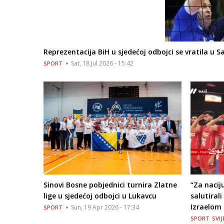
Reprezentacija BiH u sjedećoj odbojci se vratila u S
Sat, 18 Jul 2026 - 15:42
SPORT
Sinovi Bosne pobjednici turnira Zlatne
“Za nacij
lige u sjedećoj odbojci u Lukavcu
salutiral
Izraelom 
Sun, 19 Apr 2026 - 17:34
SPORT
SPORT
SVIJ