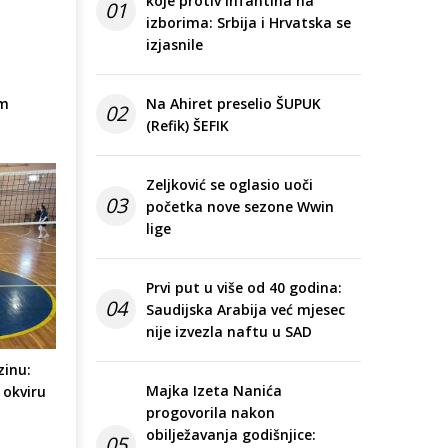
koje protiv Infantina na
01
izborima: Srbija i Hrvatska se
izjasnile
om
Na Ahiret preselio ŠUPUK
02
(Refik) ŠEFIK
Zeljković se oglasio uoči
03
početka nove sezone Wwin
lige
Prvi put u više od 40 godina:
04
Saudijska Arabija već mjesec
nije izvezla naftu u SAD
zinu:
Majka Izeta Nanića
 okviru
progovorila nakon
obilježavanja godišnjice:
05