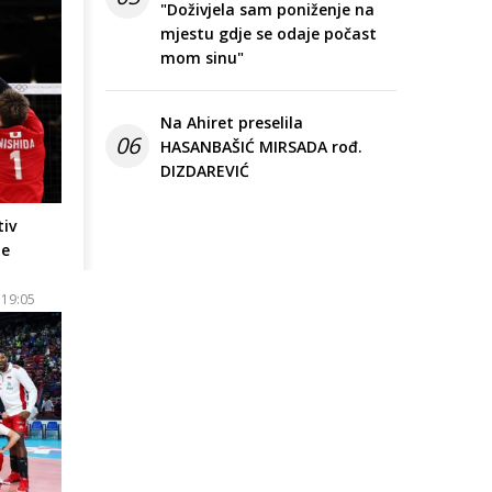
"Doživjela sam poniženje na
mjestu gdje se odaje počast
mom sinu"
Na Ahiret preselila
06
HASANBAŠIĆ MIRSADA rođ.
DIZDAREVIĆ
tiv
le
 19:05