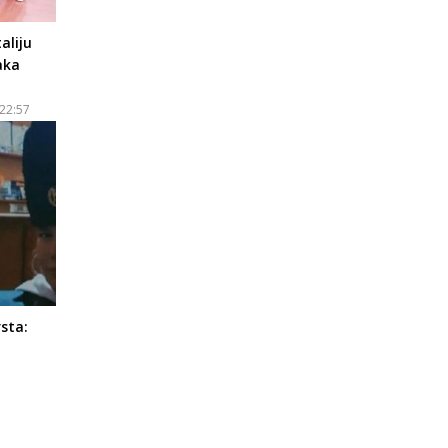
aliju
aka
 22:57
sta: