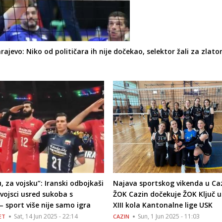
arajevo: Niko od političara ih nije dočekao, selektor žali za zlat
u, za vojsku”: Iranski odbojkaši
Najava sportskog vikenda u Ca
i vojsci usred sukoba s
ŽOK Cazin dočekuje ŽOK Ključ u
– sport više nije samo igra
XIII kola Kantonalne lige USK
Sat, 14 Jun 2025 - 22:14
Sun, 1 Jun 2025 - 11:03
ET
CAZIN