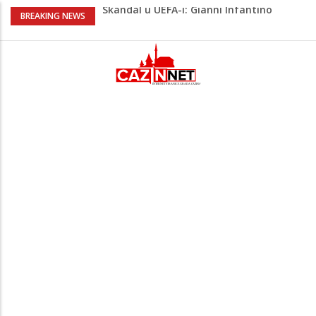
Skandal u UEFA-i: Gianni Infantino
BREAKING NEWS
ljubavnici osigurao unapređeno radno
mjesto i visoku platu
Kuhar otkrio kako pripremiti jaja
savršenog okusa bez korištenja tave
Stvari koje su djeca 80-ih radila bez
pitanja, a danas moraju tražiti
dopuštenje
Dječak ukrasio zlatnog retrivera
naljepnicama, njegova reakcija je hit
(VIDEO)
Skupština Čelika podržala izgradnju
Nacionalnog stadiona u Zenici, ali pod
određenim uslovima u korist kluba