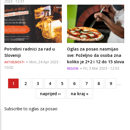
2023 - 12:31
Potrebni radnici za rad u
Oglas za posao nasmijao
Sloveniji
sve: Poželjno da osoba zna
koliko je 2+2 i 12 do 15 slova
Mon, 24 Apr 2023 -
AKTUELNOSTI
10:02
Fri, 3 Mar 2023 - 12:53
REGION
Current
1
Page
2
Page
3
Page
4
Page
5
Page
6
Page
7
Page
8
Page
9
…
Pagination
page
Next
naprijed ››
Last
na kraj »
page
page
Subscribe to oglas za posao