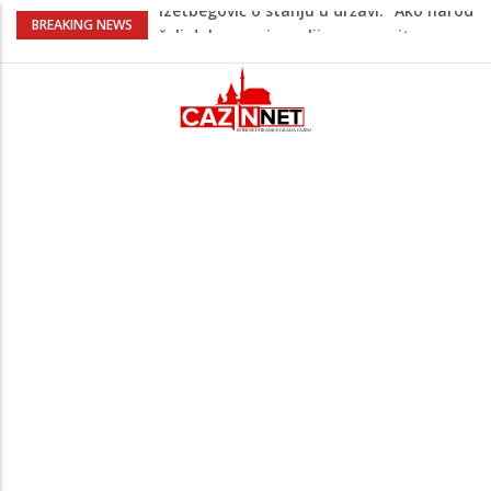
Supruga izraelskog premijera suočava se
BREAKING NEWS
s optužbama za zlostavljanje kućnog
osoblja
Pentagon zabrinut zbog smanjenih
zaliha, od vojne industrije traži ubrzanje
proizvodnje
U FBiH nema jedinstvene evidencije o
povučenom mesu, inspektori za pola
godine izrekli 48.000 KM kazni
Temperature danas do 38 stepeni: U
dijelovima BiH moguća kratkotrajna kiša
Izetbegović o stanju u državi: “Ako narod
želi dobro ovoj zemlji, ova garnitura
mora otići”