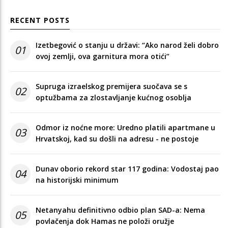
RECENT POSTS
Izetbegović o stanju u državi: “Ako narod želi dobro
01
ovoj zemlji, ova garnitura mora otići”
Supruga izraelskog premijera suočava se s
02
optužbama za zlostavljanje kućnog osoblja
Odmor iz noćne more: Uredno platili apartmane u
03
Hrvatskoj, kad su došli na adresu - ne postoje
Dunav oborio rekord star 117 godina: Vodostaj pao
04
na historijski minimum
Netanyahu definitivno odbio plan SAD-a: Nema
05
povlačenja dok Hamas ne položi oružje