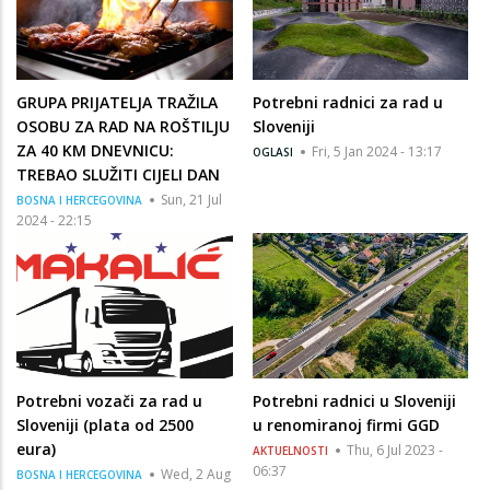
GRUPA PRIJATELJA TRAŽILA
Potrebni radnici za rad u
OSOBU ZA RAD NA ROŠTILJU
Sloveniji
ZA 40 KM DNEVNICU:
Fri, 5 Jan 2024 - 13:17
OGLASI
TREBAO SLUŽITI CIJELI DAN
Sun, 21 Jul
BOSNA I HERCEGOVINA
2024 - 22:15
Potrebni vozači za rad u
Potrebni radnici u Sloveniji
Sloveniji (plata od 2500
u renomiranoj firmi GGD
eura)
Thu, 6 Jul 2023 -
AKTUELNOSTI
06:37
Wed, 2 Aug
BOSNA I HERCEGOVINA