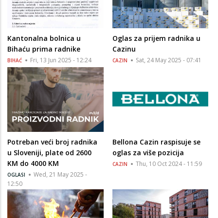
Kantonalna bolnica u
Oglas za prijem radnika u
Bihaću prima radnike
Cazinu
Fri, 13 Jun 2025 - 12:24
Sat, 24 May 2025 - 07:41
BIHAĆ
CAZIN
Potreban veći broj radnika
Bellona Cazin raspisuje se
u Sloveniji, plate od 2600
oglas za više pozicija
KM do 4000 KM
Thu, 10 Oct 2024 - 11:59
CAZIN
Wed, 21 May 2025 -
OGLASI
12:50