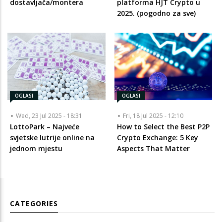
dostavljača/montera
platforma HJT Crypto u
2025. (pogodno za sve)
OGLASI
OGLASI
Wed, 23 Jul 2025 - 18:31
Fri, 18 Jul 2025 - 12:10
LottoPark – Najveće
How to Select the Best P2P
svjetske lutrije online na
Crypto Exchange: 5 Key
jednom mjestu
Aspects That Matter
CATEGORIES