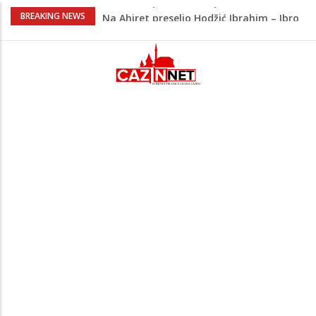
Na Ahiret preselio Hodžić Ibrahim – Ibro
BREAKING NEWS
Policajac
Bliski istok na ivici nove eskalacije?
Napad na rafineriju Saudi Aramca
podigao tenzije
Đula Drini podijelila najljepše porodične
trenutke: Maleni Emin stigao u njihov
dom
Novak Đoković zapjevao na koncertu
Vlade Georgieva, plesnim pokretima
oduševio publiku
Na Ahiret preselila Krupić Suvada