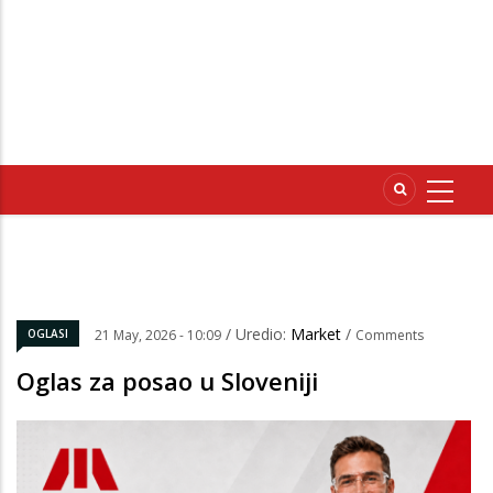
/ Uredio:
Market
/
OGLASI
21 May, 2026 - 10:09
Comments
Oglas za posao u Sloveniji