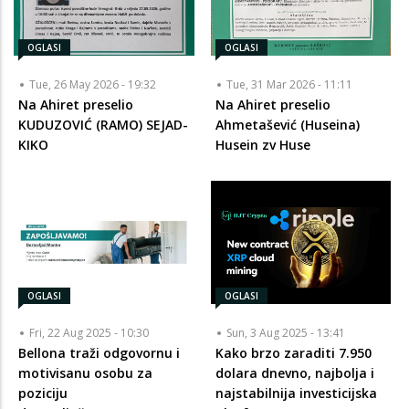
OGLASI
OGLASI
Tue, 26 May 2026 - 19:32
Tue, 31 Mar 2026 - 11:11
Na Ahiret preselio
Na Ahiret preselio
KUDUZOVIĆ (RAMO) SEJAD-
Ahmetašević (Huseina)
KIKO
Husein zv Huse
OGLASI
OGLASI
Fri, 22 Aug 2025 - 10:30
Sun, 3 Aug 2025 - 13:41
Bellona traži odgovornu i
Kako brzo zaraditi 7.950
motivisanu osobu za
dolara dnevno, najbolja i
poziciju
najstabilnija investicijska