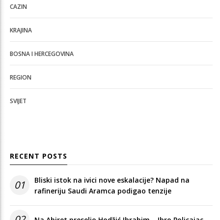
CAZIN
KRAJINA
BOSNA I HERCEGOVINA
REGION
SVIJET
RECENT POSTS
Bliski istok na ivici nove eskalacije? Napad na
01
rafineriju Saudi Aramca podigao tenzije
02
Na Ahiret preselio Hodžić Ibrahim – Ibro Policajac