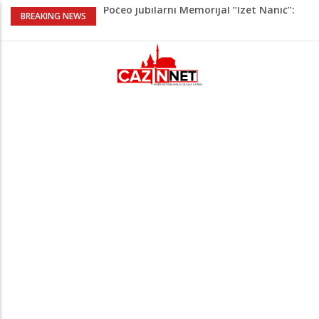
Počeo jubilarni Memorijal “Izet Nanić”:
BREAKING NEWS
Bužim devet dana u znaku futsala i
sjećanja.
Evo šta piše u zahtjevu za ponovno
uvođenje sankcija političarima u RS-u
Četvrto ljeto zaredom Trg slobode
postaje Naše mjesto - Bingo Ljetno kino
Tuzla
Na Ahiret preselio Veladžić (Abid)
Muhamed
U Americi na Ahiret preselila Dervišević
(r. Aličajić, otac Muharem) Mine