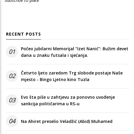
Subscribe to plate
RECENT POSTS
Počeo jubilarni Memorijal “Izet Nanić”: Bužim devet
01
dana u znaku futsala i sjećanja.
Četvrto ljeto zaredom Trg slobode postaje Naše
02
mjesto - Bingo Ljetno kino Tuzla
Evo šta piše u zahtjevu za ponovno uvođenje
03
sankcija političarima u RS-u
04
Na Ahiret preselio Veladžić (Abid) Muhamed