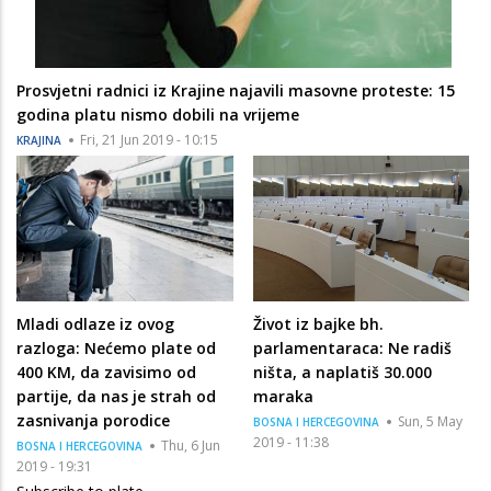
Prosvjetni radnici iz Krajine najavili masovne proteste: 15
godina platu nismo dobili na vrijeme
Fri, 21 Jun 2019 - 10:15
KRAJINA
Mladi odlaze iz ovog
Život iz bajke bh.
razloga: Nećemo plate od
parlamentaraca: Ne radiš
400 KM, da zavisimo od
ništa, a naplatiš 30.000
partije, da nas je strah od
maraka
zasnivanja porodice
Sun, 5 May
BOSNA I HERCEGOVINA
2019 - 11:38
Thu, 6 Jun
BOSNA I HERCEGOVINA
2019 - 19:31