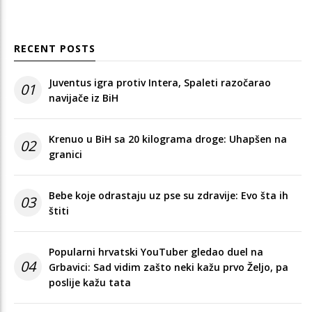
RECENT POSTS
Juventus igra protiv Intera, Spaleti razočarao
01
navijače iz BiH
Krenuo u BiH sa 20 kilograma droge: Uhapšen na
02
granici
Bebe koje odrastaju uz pse su zdravije: Evo šta ih
03
štiti
Popularni hrvatski YouTuber gledao duel na
04
Grbavici: Sad vidim zašto neki kažu prvo Željo, pa
poslije kažu tata