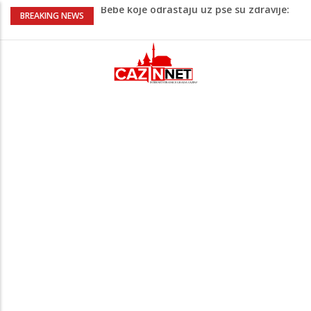
Bebe koje odrastaju uz pse su zdravije:
BREAKING NEWS
Evo šta ih štiti
Krenuo u BiH sa 20 kilograma droge:
Uhapšen na granici
Juventus igra protiv Intera, Spaleti
razočarao navijače iz BiH
Užas: Uhapšen Italijan (45) kako
mobitelom snima djecu na plaži
Čistite dom? Obratite pažnju na stvari
koje ne biste trebali olako bacati u
smeće