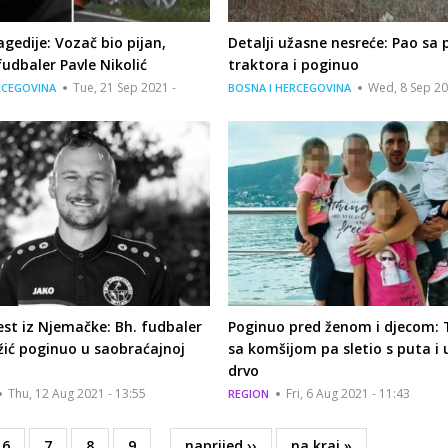
agedije: Vozač bio pijan,
Detalji užasne nesreće: Pao sa p
udbaler Pavle Nikolić
traktora i poginuo
Tue, 21 Sep 2021 -
Wed, 8 Sep 20
RCEGOVINA
BOSNA I HERCEGOVINA
est iz Njemačke: Bh. fudbaler
Poginuo pred ženom i djecom: 
žić poginuo u saobraćajnoj
sa komšijom pa sletio s puta i 
drvo
Thu, 12 Aug 2021 - 13:55
Fri, 6 Aug 2021 - 11:43
REGION
Page
6
Page
7
Page
8
Page
9
…
Next
naprijed ››
Last
na kraj »