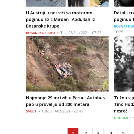
U Austriji u nesreći sa motorom
Detalji tr
poginuo Ezić Mirdan- Abdullah iz
poginuo f
Bosanske Krupe
BOSNA I HE
10:25
Tue, 28 Sep 2021 - 07:23
BOSANSKA KRUPA
Najmanje 29 mrtvih u Peruu: Autobus
Tužna vij
pao u provaliju od 200 metara
Tino Hod
nesreći
Tue, 31 Aug 2021 - 22:46
SVIJET
NOGOMET
Current
1
Page
2
Page
3
Page
4
Page
5