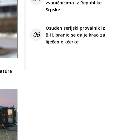
zvaničnicima iz Republike
Srpske
Osuđen serijski provalnik iz
06
BiH, branio se da je krao za
liječenje kćerke
kature