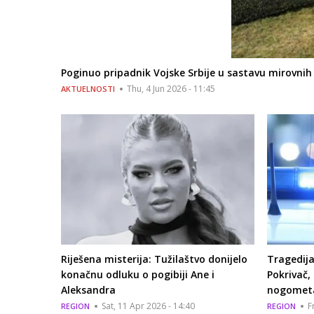
Poginuo pripadnik Vojske Srbije u sastavu mirovnih
Thu, 4 Jun 2026 - 11:45
AKTUELNOSTI
Riješena misterija: Tužilaštvo donijelo
Tragedija
konačnu odluku o pogibiji Ane i
Pokrivač, 
Aleksandra
nogomet
Sat, 11 Apr 2026 - 14:40
F
REGION
REGION