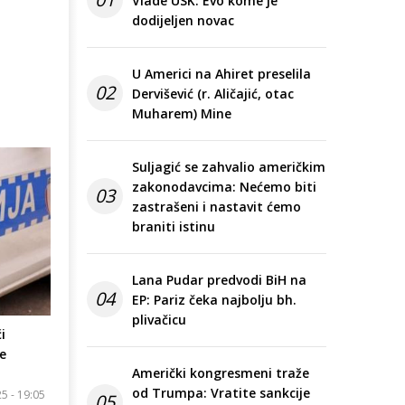
Vlade USK: Evo kome je
dodijeljen novac
U Americi na Ahiret preselila
02
Dervišević (r. Aličajić, otac
Muharem) Mine
Suljagić se zahvalio američkim
zakonodavcima: Nećemo biti
03
zastrašeni i nastavit ćemo
braniti istinu
Lana Pudar predvodi BiH na
04
EP: Pariz čeka najbolju bh.
plivačicu
i
e
Američki kongresmeni traže
od Trumpa: Vratite sankcije
5 - 19:05
05