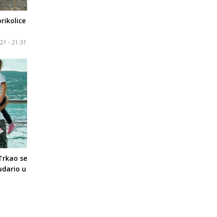
rikolice
21 - 21:31
Trkao se
udario u