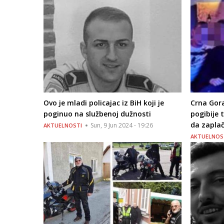
Ovo je mladi policajac iz BiH koji je
Crna Gora
poginuo na službenoj dužnosti
pogibije 
da zapla
Sun, 9 Jun 2024 - 19:26
AKTUELNOSTI
AKTUELNOS