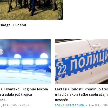
 snaga u Libanu
 u Hrvatskoj: Poginuo Nikola
Laktaši u žalosti: Preminuo treć
stradala još trojica
mladić nakon teške saobraćajn
aša
nesreće
ri, 18 Apr 2025 - 22:49
Tue, 8 Apr 202
BOSNA I HERCEGOVINA