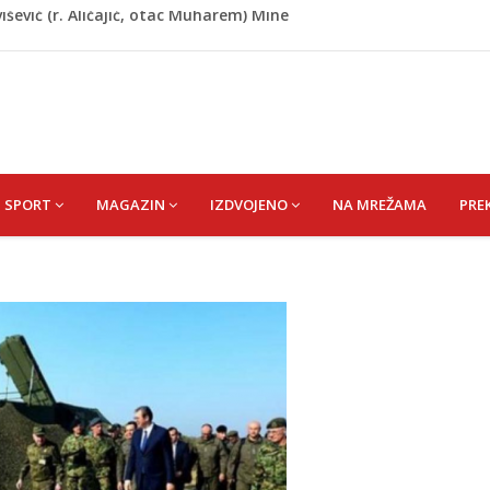
de USK: Evo kome je dodijeljen novac
rumpa: Vratite sankcije zvaničnicima iz Republike Srpske
riz čeka najbolju bh. plivačicu
zakonodavcima: Nećemo biti zastrašeni i nastavit ćemo
išević (r. Aličajić, otac Muharem) Mine
SPORT
MAGAZIN
IZDVOJENO
NA MREŽAMA
PRE