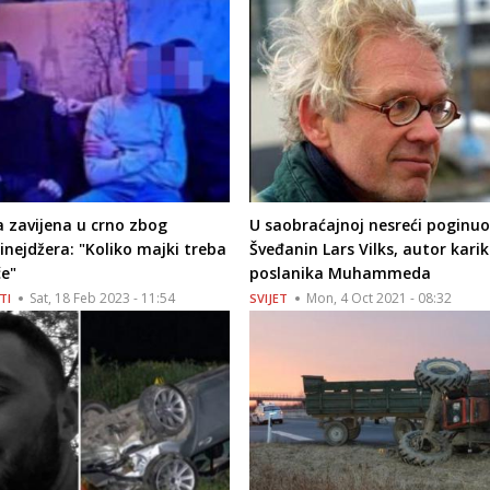
 zavijena u crno zbog
U saobraćajnoj nesreći poginuo
tinejdžera: "Koliko majki treba
Šveđanin Lars Vilks, autor kari
če"
poslanika Muhammeda
Sat, 18 Feb 2023 - 11:54
Mon, 4 Oct 2021 - 08:32
TI
SVIJET