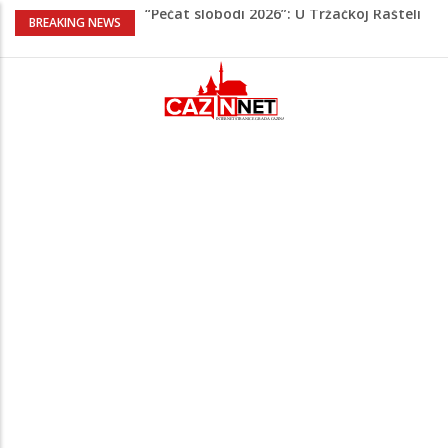
“Pečat slobodi 2026”: U Tržačkoj Rašteli
BREAKING NEWS
obilježena 31. godišnjica deblokade
Unsko-sanskog kantona
Porodica iz Krajine u centru afere,
gradonačelnik Kelna pokrenuo istragu
Čestitka povodom Dana Grada Cazina
Velika Kladuša pod udarom požara:
Vatrogasci nadljudskim naporima
spriječili veću tragediju
Borac savladao ML Vitebsk, skandiranje
navijača zasjenilo pobjedu