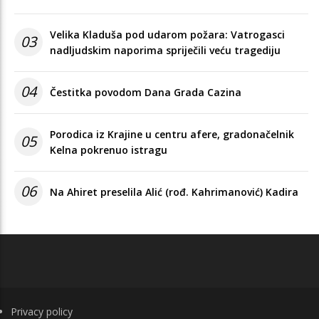
Velika Kladuša pod udarom požara: Vatrogasci
03
nadljudskim naporima spriječili veću tragediju
04
Čestitka povodom Dana Grada Cazina
Porodica iz Krajine u centru afere, gradonačelnik
05
Kelna pokrenuo istragu
06
Na Ahiret preselila Alić (rođ. Kahrimanović) Kadira
FOOTER
Privacy policy