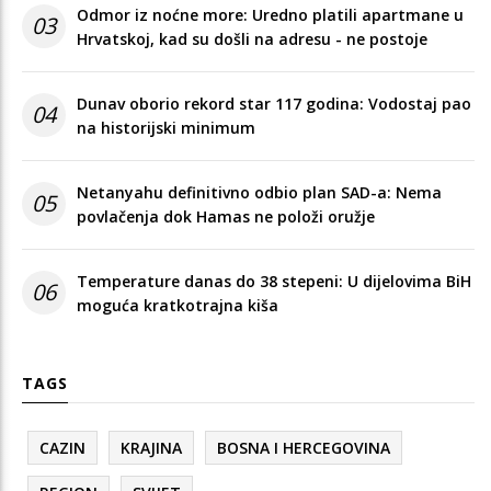
Odmor iz noćne more: Uredno platili apartmane u
03
Hrvatskoj, kad su došli na adresu - ne postoje
Dunav oborio rekord star 117 godina: Vodostaj pao
04
na historijski minimum
Netanyahu definitivno odbio plan SAD-a: Nema
05
povlačenja dok Hamas ne položi oružje
Temperature danas do 38 stepeni: U dijelovima BiH
06
moguća kratkotrajna kiša
TAGS
CAZIN
KRAJINA
BOSNA I HERCEGOVINA