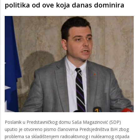
politika od ove koja danas dominira
Poslanik u Predstavničkog domu Saša Magazinović (SDP)
uputio je otvoreno pismo članovima Predsjedništva BiH zbog
problema sa skladištenjem radioaktivnog i nuklearnog otpada