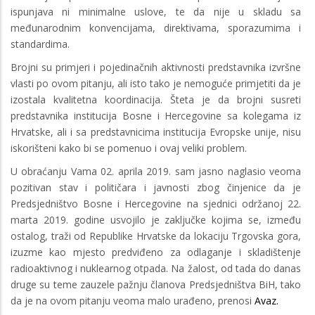
ispunjava ni minimalne uslove, te da nije u skladu sa
međunarodnim konvencijama, direktivama, sporazumima i
standardima.
Brojni su primjeri i pojedinačnih aktivnosti predstavnika izvršne
vlasti po ovom pitanju, ali isto tako je nemoguće primjetiti da je
izostala kvalitetna koordinacija. Šteta je da brojni susreti
predstavnika institucija Bosne i Hercegovine sa kolegama iz
Hrvatske, ali i sa predstavnicima institucija Evropske unije, nisu
iskorišteni kako bi se pomenuo i ovaj veliki problem.
U obraćanju Vama 02. aprila 2019. sam jasno naglasio veoma
pozitivan stav i političara i javnosti zbog činjenice da je
Predsjedništvo Bosne i Hercegovine na sjednici održanoj 22.
marta 2019. godine usvojilo je zaključke kojima se, između
ostalog, traži od Republike Hrvatske da lokaciju Trgovska gora,
izuzme kao mjesto predviđeno za odlaganje i skladištenje
radioaktivnog i nuklearnog otpada. Na žalost, od tada do danas
druge su teme zauzele pažnju članova Predsjedništva BiH, tako
da je na ovom pitanju veoma malo urađeno, prenosi
Avaz.