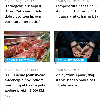
Sun, 9 Aug 2026 - 17:21
Sun, 9 Aug 2026 - 15:16
Izetbegović o stanju u
Temperature danas do 38
državi: “Ako narod želi
stepeni: U dijelovima BiH
dobro ovoj zemlji, ova
moguća kratkotrajna kiša
garnitura mora otići”
BOSNA I HERCEGOVINA
BOSNA I HERCEGOVINA
Sun, 9 Aug 2026 - 15:12
Sun, 9 Aug 2026 - 11:12
U FBiH nema jedinstvene
Maloljetnik u policijskoj
evidencije o povučenom
stanici napao policajca i
mesu, inspektori za pola
oštetio vrata
godine izrekli 48.000 KM
kazni