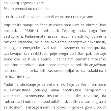
na lokaciji Trgovske gore.
Pismo prenosimo u cijelosti:
- Poštovani članovi Predsjedništva Bosne i Hercegovine,
Prije nešto manje od četiri mjeseca sam Vam se obratio, kao
poslanik u PSBiH i predsjednik Zelenog kluba koga čine
zastupnici iz Parlamenata na svim nivoima vlasti koji dolaze iz
različitih stranaka, okupljeni oko tema energetske efikasnosti,
ekologije i energetike. Naš rad je zasnovan na principu da,
uvažavajući sve različitosti, prije svega političke, ipak postoje
teme oko kojih se slažemo i da na tim temama možemo
uspješno sarađivati i dati dobar primjer da politički angažman
ne mora i ne treba biti zasnovan isključivo na sukobima i
nerazumjevanju.
Tadašnje obraćanje je za svrhu imalo želju da Vas informišem
o aktivnostima Zelenog kluba potaknutim namjerom i
započetim aktivnostima institucija Republike Hrvatske, da
radioaktivni i nuklearni otpad odlažu i skladište na samoj granici
sa Bosnom i Hercegovinom, na lokaciji Trgovska gora u općini