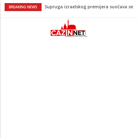
Supruga izraelskog premijera suočava se
BREAKING NEWS
s optužbama za zlostavljanje kućnog
osoblja
Pentagon zabrinut zbog smanjenih
zaliha, od vojne industrije traži ubrzanje
proizvodnje
U FBiH nema jedinstvene evidencije o
povučenom mesu, inspektori za pola
godine izrekli 48.000 KM kazni
Temperature danas do 38 stepeni: U
dijelovima BiH moguća kratkotrajna kiša
Izetbegović o stanju u državi: “Ako narod
želi dobro ovoj zemlji, ova garnitura
mora otići”