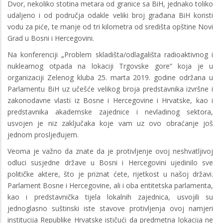
Dvor, nekoliko stotina metara od granice sa BiH, jednako toliko
udaljeno i od područja odakle veliki broj građana BiH koristi
vodu za piće, te manje od tri kilometra od središta opštine Novi
Grad u Bosni i Hercegovini.
Na konferenciji „Problem skladišta/odlagališta radioaktivnog i
nuklearnog otpada na lokaciji Trgovske gore“ koja je u
organizaciji Zelenog kluba 25. marta 2019. godine održana u
Parlamentu BiH uz učešće velikog broja predstavnika izvršne i
zakonodavne vlasti iz Bosne i Hercegovine i Hrvatske, kao i
predstavnika akademske zajednice i nevladinog sektora,
usvojen je niz zaključaka koje vam uz ovo obraćanje još
jednom prosljeđujem.
Veoma je važno da znate da je protivljenje ovoj neshvatljivoj
odluci susjedne države u Bosni i Hercegovini ujedinilo sve
političke aktere, što je priznat ćete, rijetkost u našoj državi.
Parlament Bosne i Hercegovine, ali i oba entitetska parlamenta,
kao i predstavnička tijela lokalnih zajednica, usvojili su
jednoglasno suštinski iste stavove protivljenja ovoj namjeri
institucija Republike Hrvatske ističući da predmetna lokacija ne