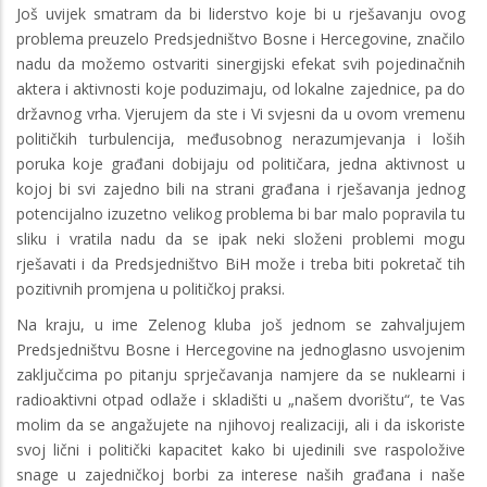
Još uvijek smatram da bi liderstvo koje bi u rješavanju ovog
problema preuzelo Predsjedništvo Bosne i Hercegovine, značilo
nadu da možemo ostvariti sinergijski efekat svih pojedinačnih
aktera i aktivnosti koje poduzimaju, od lokalne zajednice, pa do
državnog vrha. Vjerujem da ste i Vi svjesni da u ovom vremenu
političkih turbulencija, međusobnog nerazumjevanja i loših
poruka koje građani dobijaju od političara, jedna aktivnost u
kojoj bi svi zajedno bili na strani građana i rješavanja jednog
potencijalno izuzetno velikog problema bi bar malo popravila tu
sliku i vratila nadu da se ipak neki složeni problemi mogu
rješavati i da Predsjedništvo BiH može i treba biti pokretač tih
pozitivnih promjena u političkoj praksi.
Na kraju, u ime Zelenog kluba još jednom se zahvaljujem
Predsjedništvu Bosne i Hercegovine na jednoglasno usvojenim
zaključcima po pitanju sprječavanja namjere da se nuklearni i
radioaktivni otpad odlaže i skladišti u „našem dvorištu“, te Vas
molim da se angažujete na njihovoj realizaciji, ali i da iskoriste
svoj lični i politički kapacitet kako bi ujedinili sve raspoložive
snage u zajedničkoj borbi za interese naših građana i naše