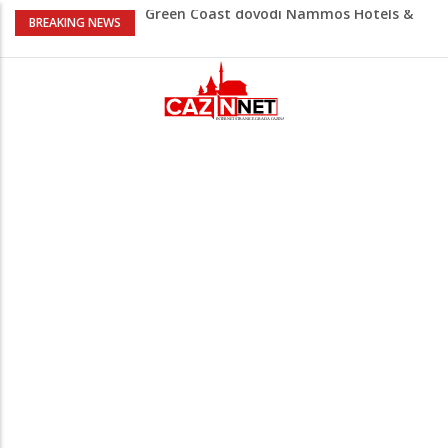
Green Coast dovodi Nammos Hotels &
BREAKING NEWS
Resorts u Albaniju: Na Albanskoj rivijeri
nastaje nova lifestyle destinacija
Viktor Orban snimljen u
neprepoznatljivom izdanju u Srbiji:
Muzičari mu svirali na uho, on uživao u
rakiji
Jutro donijelo velike gužve: Kolone na
brojnim graničnim prelazima širom BiH
Otac troje djece vodi najtežu životnu
bitku: Samiru je potrebna naša pomoć
Video / Došao iz Japana, a Sarajevo ga
osvojilo: Njegov novi snimak privukao
pažnju