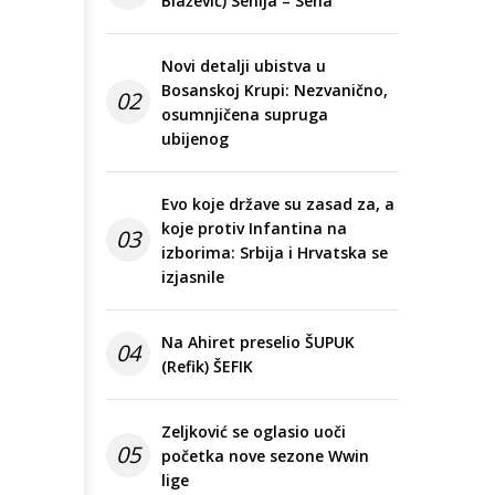
Blažević) Senija – Sena
Novi detalji ubistva u
Bosanskoj Krupi: Nezvanično,
02
osumnjičena supruga
ubijenog
Evo koje države su zasad za, a
koje protiv Infantina na
03
izborima: Srbija i Hrvatska se
izjasnile
Na Ahiret preselio ŠUPUK
04
(Refik) ŠEFIK
Zeljković se oglasio uoči
05
početka nove sezone Wwin
lige