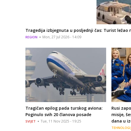
Tragedija izbjegnuta u posljednji čas: Turist leža
Mon, 27 Jul 2026 - 14:09
REGION
Tragičan epilog pada turskog aviona:
Rusi zapo
Poginulo svih 20 članova posade
misije, š
dana u izo
Tue, 11 Nov 2025 - 19:25
SVIJET
TEHNOLOGI