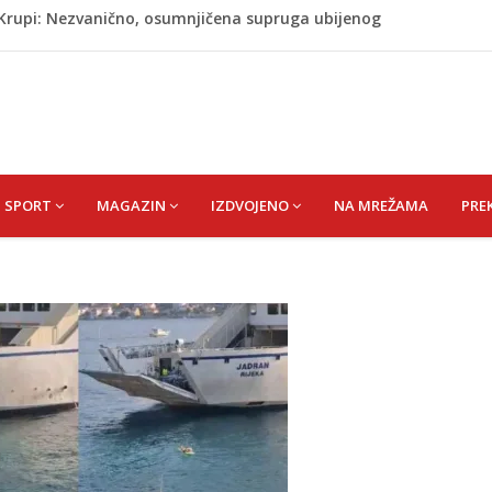
j Krupi: Nezvanično, osumnjičena supruga ubijenog
ažević) Senija – Sena
ŠEFIK
je protiv Infantina na izborima: Srbija i Hrvatska se
akon obilježavanja godišnjice: "Doživjela sam poniženje
 mom sinu"
SPORT
MAGAZIN
IZDVOJENO
NA MREŽAMA
PRE