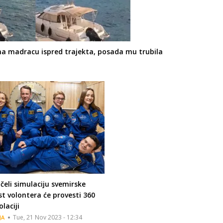
o na madracu ispred trajekta, posada mu trubila
čeli simulaciju svemirske
est volontera će provesti 360
laciji
Tue, 21 Nov 2023 - 12:34
JA