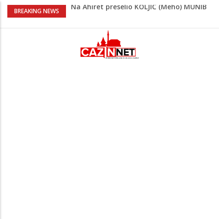
Na Ahiret preselio KOLJIĆ (Meho) MUNIB
BREAKING NEWS
Adnan Alibabić otišao prije više od
godinu iz bolnice u Bihaću, otac:
"Preteško je, ali ne odustajemo"
Na mjestu gdje su nedavno poginula
dvojica mladića danas poginuo
motociklista
Muškarac iz Živinica brutalno pretukao
djevojku pa je jurio nakon što mu je
pobjegla iz auta
Danas isplata invalidnina u FBiH: Za
korisnike osigurano 63,4 miliona KM