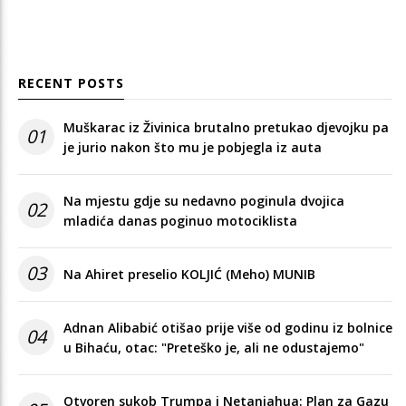
RECENT POSTS
Muškarac iz Živinica brutalno pretukao djevojku pa
01
je jurio nakon što mu je pobjegla iz auta
Na mjestu gdje su nedavno poginula dvojica
02
mladića danas poginuo motociklista
03
Na Ahiret preselio KOLJIĆ (Meho) MUNIB
Adnan Alibabić otišao prije više od godinu iz bolnice
04
u Bihaću, otac: "Preteško je, ali ne odustajemo"
Otvoren sukob Trumpa i Netanjahua: Plan za Gazu