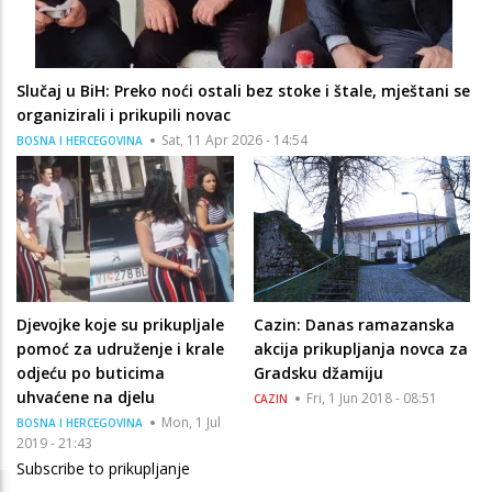
Slučaj u BiH: Preko noći ostali bez stoke i štale, mještani se
organizirali i prikupili novac
Sat, 11 Apr 2026 - 14:54
BOSNA I HERCEGOVINA
Djevojke koje su prikupljale
Cazin: Danas ramazanska
pomoć za udruženje i krale
akcija prikupljanja novca za
odjeću po buticima
Gradsku džamiju
uhvaćene na djelu
Fri, 1 Jun 2018 - 08:51
CAZIN
Mon, 1 Jul
BOSNA I HERCEGOVINA
2019 - 21:43
Subscribe to prikupljanje