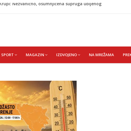
ažević) Senija – Sena
ŠEFIK
je protiv Infantina na izborima: Srbija i Hrvatska se
akon obilježavanja godišnjice: "Doživjela sam poniženje
 mom sinu"
j Krupi: Nezvanično, osumnjičena supruga ubijenog
SPORT
MAGAZIN
IZDVOJENO
NA MREŽAMA
PRE