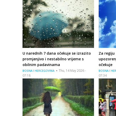
U narednih 7 dana očekuje se izrazito
Za regiju
promjenjivo i nestabilno vrijeme s
upozorenj
obilnim padavinama
očekuje
Thu, 14 May 2026 -
BOSNA I HERCEGOVINA
BOSNA I HE
07:18
07:34