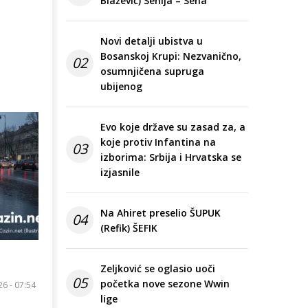
Blažević) Senija – Sena
Novi detalji ubistva u
Bosanskoj Krupi: Nezvanično,
02
osumnjičena supruga
ubijenog
Evo koje države su zasad za, a
koje protiv Infantina na
03
izborima: Srbija i Hrvatska se
izjasnile
Na Ahiret preselio ŠUPUK
04
(Refik) ŠEFIK
Zeljković se oglasio uoči
05
početka nove sezone Wwin
26 - 07:54
lige