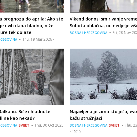
a prognoza do aprila: Ako ste
Vikend donosi smirivanje vrem
a je ovih dana hladno, niže
Subota oblačna, od nedjelje viš
ure tek dolaze
Fri, 28 Nov 20
BOSNA I HERCEGOVINA
Thu, 19 Mar 2026 -
RCEGOVINA
alkanu: Biće i hladnoće i
Najavljena je zima stoljeća, evo
ali ne kao nekad?
kažu stručnjaci
Thu, 30 Oct 2025
Thu, 2
RCEGOVINA
SVIJET
BOSNA I HERCEGOVINA
SVIJET
- 19:19