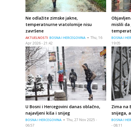
Ne odlažite zimske jakne,
Objavljen
temperatnurne vratolomije nisu
mislili d
završene
temperat
Thu, 16
AKTUELNOSTI
BOSNA I HERCEGOVINA
BOSNA I HE
Apr 2026 - 21:42
19:05
U Bosni i Hercegovini danas oblačno,
Zima na B
najavljeni kiša i snijeg
snijega, 
Thu, 27 Nov 2025 -
BOSNA I HERCEGOVINA
BOSNA I HE
06:57
- 08:11