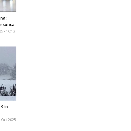
ena:
e sunca
25 - 16:13
 što
3 Oct 2025