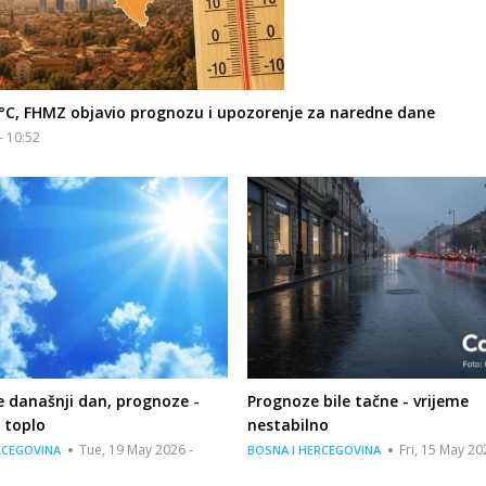
°C, FHMZ objavio prognozu i upozorenje za naredne dane
- 10:52
te današnji dan, prognoze -
Prognoze bile tačne - vrijeme
 toplo
nestabilno
Tue, 19 May 2026 -
Fri, 15 May 20
RCEGOVINA
BOSNA I HERCEGOVINA