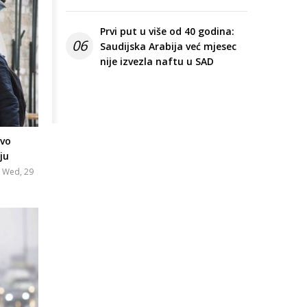
Prvi put u više od 40 godina:
06
Saudijska Arabija već mjesec
nije izvezla naftu u SAD
evo
ju
Wed, 29