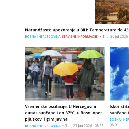
Narandžasto upozorenje u BiH: Temperature do 43
Thu, 30 Jul 2026 
BOSNA I HERCEGOVINA
SERVISNE INFORMACIJE
Vremenske oscilacije: U Hercegovini
Iskoristi
danas sunčano i do 37°C, u Bosni opet
sunčano i
pljuskovi i grmljavina
BOSNA I HE
08:03
Tue, 23 Jun 2026 - 08:35
BOSNA I HERCEGOVINA