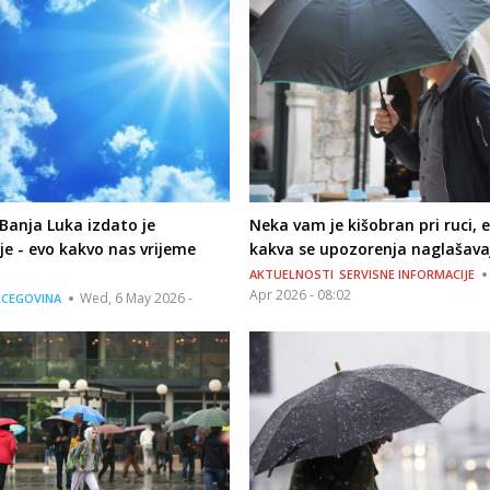
 Banja Luka izdato je
Neka vam je kišobran pri ruci, 
e - evo kakvo nas vrijeme
kakva se upozorenja naglašava
AKTUELNOSTI
SERVISNE INFORMACIJE
Apr 2026 - 08:02
Wed, 6 May 2026 -
RCEGOVINA