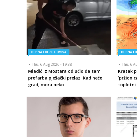
BOSNA I HERCEGOVINA
BOSNA I 
Thu, 6 Aug 2026 - 19:38
Thu, 6 A
Mladić iz Mostara odlučio da sam
Kratak p
prefarba pješački prelaz: Kad neće
'pržionic
grad, mora neko
toplotni 