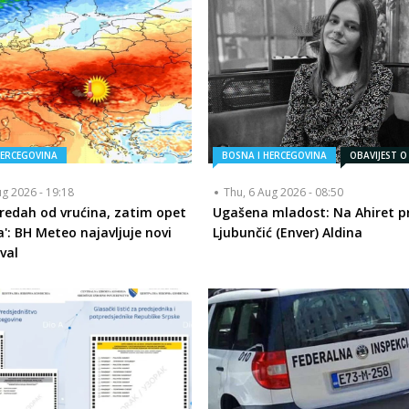
HERCEGOVINA
BOSNA I HERCEGOVINA
OBAVIJEST O
ug 2026 - 19:18
Thu, 6 Aug 2026 - 08:50
redah od vrućina, zatim opet
Ugašena mladost: Na Ahiret pr
a': BH Meteo najavljuje novi
Ljubunčić (Enver) Aldina
val