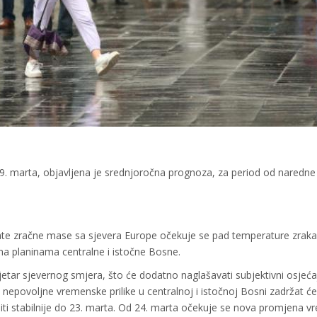
. marta, objavljena je srednjoročna prognoza, za period od naredne 
te zračne mase sa sjevera Europe očekuje se pad temperature zraka
g na planinama centralne i istočne Bosne.
jetar sjevernog smjera, što će dodatno naglašavati subjektivni osjeća
 nepovoljne vremenske prilike u centralnoj i istočnoj Bosni zadržat ć
iti stabilnije do 23. marta. Od 24. marta očekuje se nova promjena 