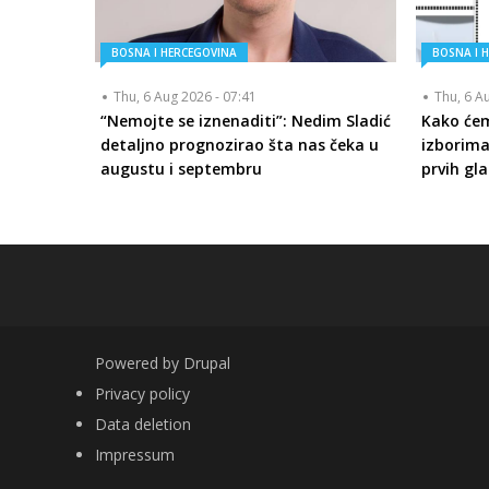
BOSNA I HERCEGOVINA
BOSNA I 
Thu, 6 Aug 2026 - 07:41
Thu, 6 A
“Nemojte se iznenaditi”: Nedim Sladić
Kako će
detaljno prognozirao šta nas čeka u
izborima
augustu i septembru
prvih gla
Powered by
Drupal
FOOTER
Privacy policy
Data deletion
Impressum