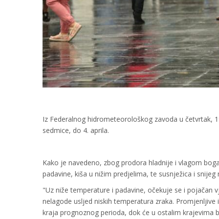
Iz Federalnog hidrometeorološkog zavoda u četvrtak, 19
sedmice, do 4. aprila.
Kako je navedeno, zbog prodora hladnije i vlagom boga
padavine, kiša u nižim predjelima, te susnježica i snije
"Uz niže temperature i padavine, očekuje se i pojačan v
nelagode usljed niskih temperatura zraka. Promjenljive i
kraja prognoznog perioda, dok će u ostalim krajevima b