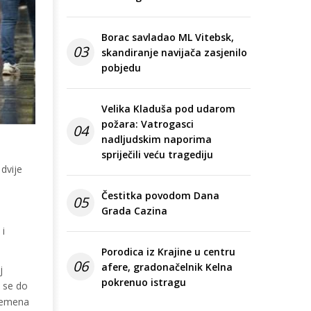
Borac savladao ML Vitebsk,
03
skandiranje navijača zasjenilo
pobjedu
Velika Kladuša pod udarom
požara: Vatrogasci
04
nadljudskim naporima
spriječili veću tragediju
dvije
Čestitka povodom Dana
05
Grada Cazina
 i
Porodica iz Krajine u centru
06
afere, gradonačelnik Kelna
j
pokrenuo istragu
e se do
vremena