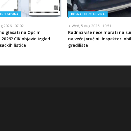
HERCEGOVINA
BOSNA I HERCEGOVINA
ug 2026 - 07:02
Wed, 5 Aug 2026 - 19:51
mo glasati na Općim
Radnici više neće morati na su
 2026? CIK objavio izgled
najvećoj vrućini: Inspektori obi
sačkih listića
gradilišta