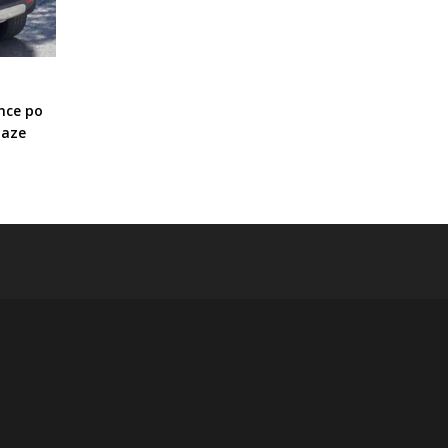
nce po
laze