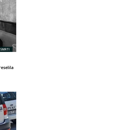
 SMRTI
eselila