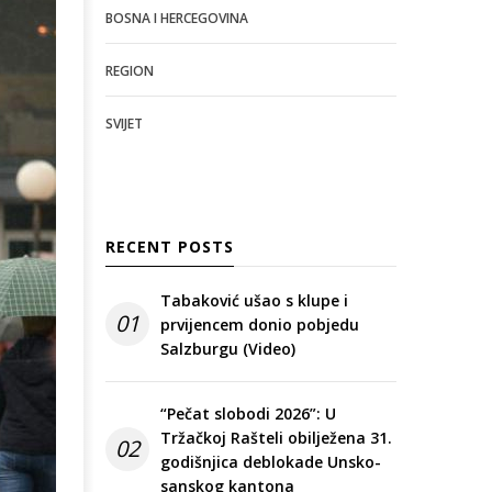
BOSNA I HERCEGOVINA
REGION
SVIJET
RECENT POSTS
Tabaković ušao s klupe i
01
prvijencem donio pobjedu
Salzburgu (Video)
“Pečat slobodi 2026”: U
Tržačkoj Rašteli obilježena 31.
02
godišnjica deblokade Unsko-
sanskog kantona