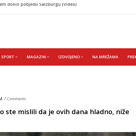
 Rašteli obilježena 31. godišnjica deblokade Unsko-sanskog
re, gradonačelnik Kelna pokrenuo istragu
azina
a: Vatrogasci nadljudskim naporima spriječili veću
cem donio pobjedu Salzburgu (Video)
SPORT
MAGAZIN
IZDVOJENO
NA MREŽAMA
PRE
M.
/
Comments
 ste mislili da je ovih dana hladno, niže