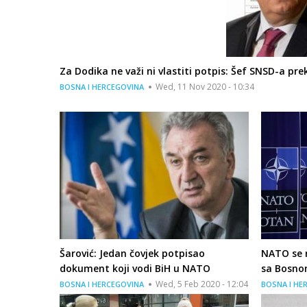
Za Dodika ne važi ni vlastiti potpis: Šef SNSD-a pre
Wed, 11 Nov 2020 - 10:34
BOSNA I HERCEGOVINA
Šarović: Jedan čovjek potpisao
NATO se 
dokument koji vodi BiH u NATO
sa Bosno
Wed, 5 Feb 2020 - 12:04
BOSNA I HERCEGOVINA
BOSNA I HE