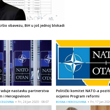
kršio obavezu, BiH u još jednoj blokadi
raduje nastavku partnerstva
Politički komitet NATO-a pozit
m i Hercegovinom
ocijenio Program reformi
Fri, 24 Jan 2020 - 08:07
Fri, 17 Jan 202
RCEGOVINA
BOSNA I HERCEGOVINA