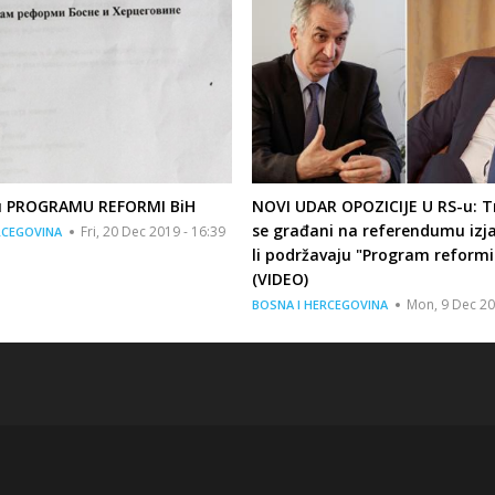
 u PROGRAMU REFORMI BiH
NOVI UDAR OPOZICIJE U RS-u: T
se građani na referendumu izj
Fri, 20 Dec 2019 - 16:39
RCEGOVINA
li podržavaju "Program reformi
(VIDEO)
Mon, 9 Dec 20
BOSNA I HERCEGOVINA