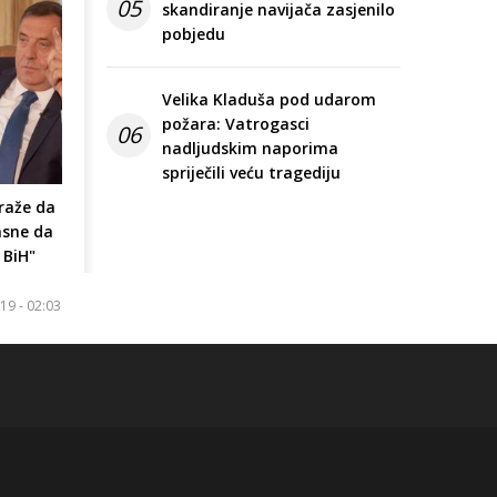
05
skandiranje navijača zasjenilo
pobjedu
Velika Kladuša pod udarom
požara: Vatrogasci
06
nadljudskim naporima
spriječili veću tragediju
raže da
asne da
 BiH"
19 - 02:03