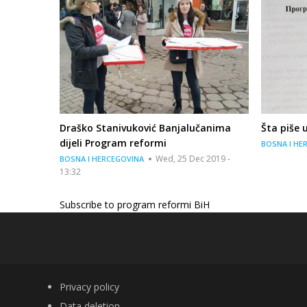
Draško Stanivuković Banjalučanima
Šta piše
dijeli Program reformi
BOSNA I HE
Wed, 25 Dec 2019 -
BOSNA I HERCEGOVINA
13:32
Subscribe to program reformi BiH
FOOTER
Privacy policy
Data deletion