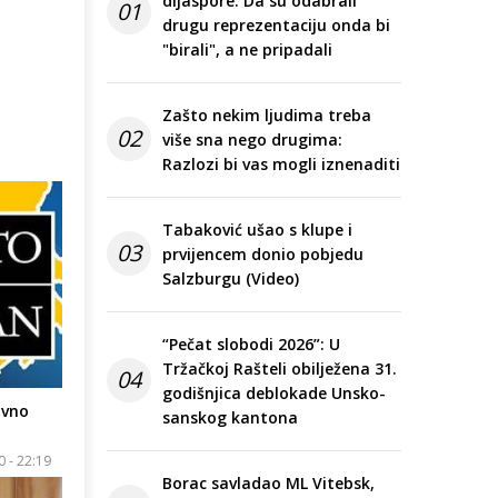
dijaspore: Da su odabrali
01
drugu reprezentaciju onda bi
"birali", a ne pripadali
Zašto nekim ljudima treba
02
više sna nego drugima:
Razlozi bi vas mogli iznenaditi
Tabaković ušao s klupe i
03
prvijencem donio pobjedu
Salzburgu (Video)
“Pečat slobodi 2026”: U
Tržačkoj Rašteli obilježena 31.
04
godišnjica deblokade Unsko-
ivno
sanskog kantona
0 - 22:19
Borac savladao ML Vitebsk,