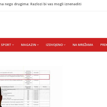
na nego drugima: Razlozi bi vas mogli iznenaditi
 Da su odabrali drugu reprezentaciju onda bi "birali", a ne
cem donio pobjedu Salzburgu (Video)
 Rašteli obilježena 31. godišnjica deblokade Unsko-sanskog
a: Vatrogasci nadljudskim naporima spriječili veću
SPORT
MAGAZIN
IZDVOJENO
NA MREŽAMA
PRE