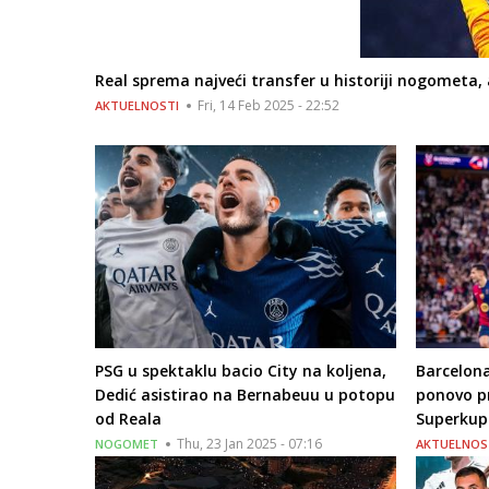
Real sprema najveći transfer u historiji nogometa,
Fri, 14 Feb 2025 - 22:52
AKTUELNOSTI
PSG u spektaklu bacio City na koljena,
Barcelon
Dedić asistirao na Bernabeuu u potopu
ponovo pr
od Reala
Superkup
Thu, 23 Jan 2025 - 07:16
NOGOMET
AKTUELNOS