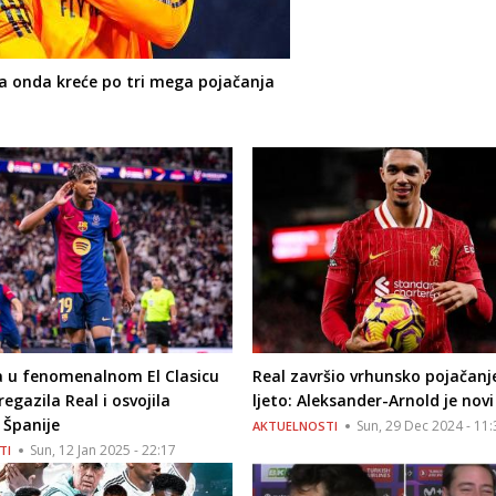
 a onda kreće po tri mega pojačanja
a u fenomenalnom El Clasicu
Real završio vrhunsko pojačanj
egazila Real i osvojila
ljeto: Aleksander-Arnold je novi 
 Španije
Sun, 29 Dec 2024 - 11:
AKTUELNOSTI
Sun, 12 Jan 2025 - 22:17
TI