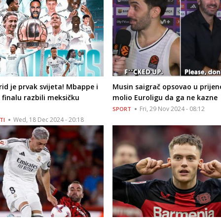
id je prvak svijeta! Mbappe i
Musin saigrač opsovao u prijen
 finalu razbili meksičku
molio Euroligu da ga ne kazne
Fri, 29 Nov 2024 - 08:12
SPORT
Wed, 18 Dec 2024 - 20:18
TI