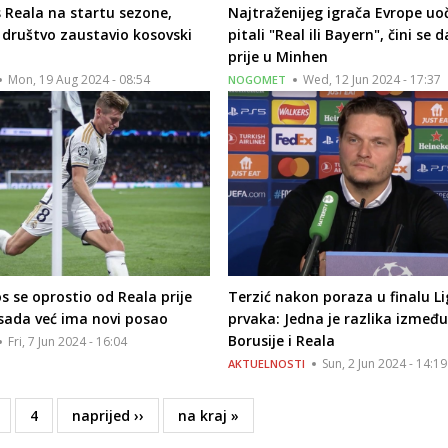
ks Reala na startu sezone,
Najtraženijeg igrača Evrope uo
društvo zaustavio kosovski
pitali "Real ili Bayern", čini se d
prije u Minhen
Mon, 19 Aug 2024 - 08:54
Wed, 12 Jun 2024 - 17:37
NOGOMET
s se oprostio od Reala prije
Terzić nakon poraza u finalu Li
sada već ima novi posao
prvaka: Jedna je razlika između
Borusije i Reala
Fri, 7 Jun 2024 - 16:04
Sun, 2 Jun 2024 - 14:19
AKTUELNOSTI
age
Page
4
Next
naprijed ››
Last
na kraj »
page
page