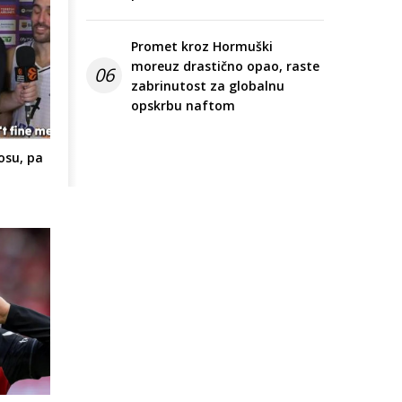
Promet kroz Hormuški
moreuz drastično opao, raste
06
zabrinutost za globalnu
opskrbu naftom
osu, pa