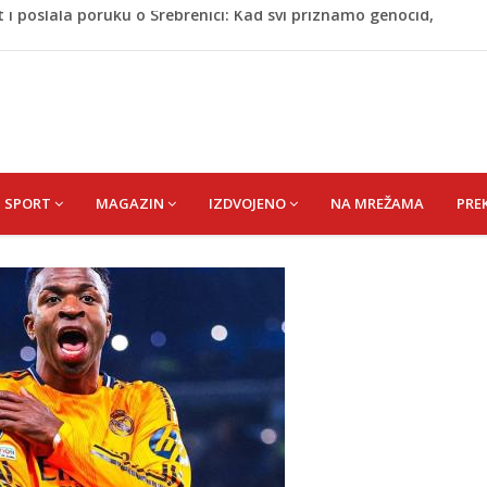
A) SENAD
pet 'pržionica': BH Meteo najavljuje novi toplotni val
m prefarba pješački prelaz: Kad neće grad, mora neko
Krajini sutra i tokom vikenda
 i poslala poruku o Srebrenici: Kad svi priznamo genocid,
SPORT
MAGAZIN
IZDVOJENO
NA MREŽAMA
PRE