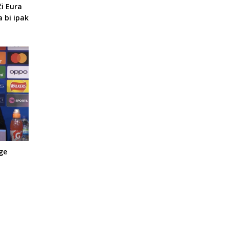
či Eura
a bi ipak
ge