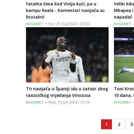
Fatalna žena kod Vinija kući, pa u
Veliki ki
kampu Reala - Komentari navijača su
Mbapea i 
brutalni!
napadač
Sun, 25 Aug 2024 - 20:22
NOGOMET
NOGOMET
Tri navijača u Španiji idu u zatvor zbog
Toni Kroo
rasističkog vrijeđanja Viniciusa
10 dana, 
Mon, 10 Jun 2024 - 15:10
NOGOMET
NOGOMET
Current
1
Page
2
P
3
Pagination
page