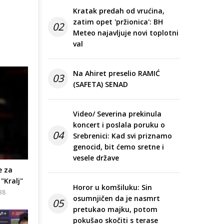
Kratak predah od vrućina,
zatim opet 'pržionica': BH
02
Meteo najavljuje novi toplotni
val
Na Ahiret preselio RAMIĆ
03
(SAFETA) SENAD
Video/ Severina prekinula
koncert i poslala poruku o
04
Srebrenici: Kad svi priznamo
genocid, bit ćemo sretne i
vesele države
e za
"Kralj"
Horor u komšiluku: Sin
38
osumnjičen da je nasmrt
05
pretukao majku, potom
pokušao skočiti s terase