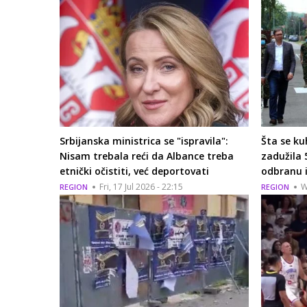
Srbijanska ministrica se "ispravila":
Šta se ku
Nisam trebala reći da Albance treba
zadužila 
etnički očistiti, već deportovati
odbranu i
Fri, 17 Jul 2026 - 22:15
W
REGION
REGION