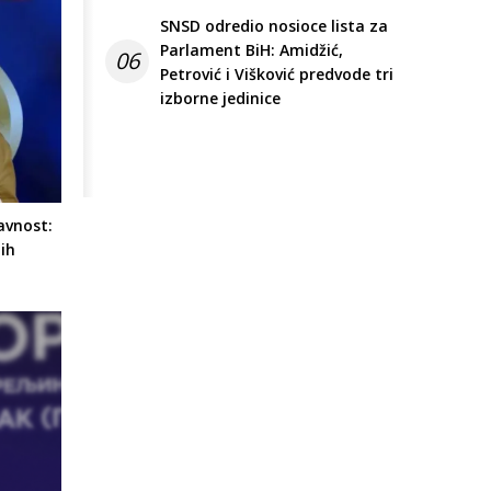
SNSD odredio nosioce lista za
Parlament BiH: Amidžić,
06
Petrović i Višković predvode tri
izborne jedinice
avnost:
bih