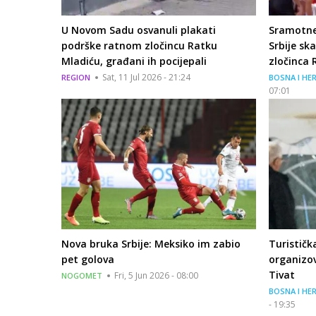
U Novom Sadu osvanuli plakati
Sramotne
podrške ratnom zločincu Ratku
Srbije sk
Mladiću, građani ih pocijepali
zločinca 
Sat, 11 Jul 2026 - 21:24
REGION
BOSNA I HE
07:01
Nova bruka Srbije: Meksiko im zabio
Turistička
pet golova
organizov
Tivat
Fri, 5 Jun 2026 - 08:00
NOGOMET
BOSNA I HE
- 19:35