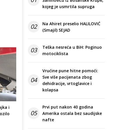
Šahinoviću iz Bosanske Krupe,
kojeg je usmrtila supruga
Na Ahiret preselio HALILOVIĆ
02
(Smajil) SEJAD
Teška nesreća u BiH: Poginuo
03
motociklista
Vrućine pune hitne pomoći:
Sve više pacijenata zbog
04
dehidracije, vrtoglavice i
kolapsa
Prvi put nakon 40 godina
jka i
05
Amerika ostala bez saudijske
ozilo
nafte