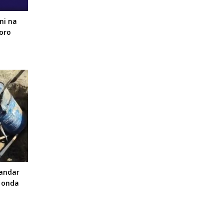
ni na
koro
sandar
a onda