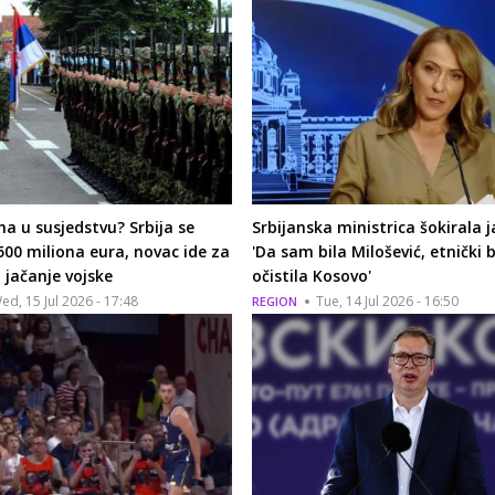
ha u susjedstvu? Srbija se
Srbijanska ministrica šokirala j
500 miliona eura, novac ide za
'Da sam bila Milošević, etnički 
 jačanje vojske
očistila Kosovo'
ed, 15 Jul 2026 - 17:48
Tue, 14 Jul 2026 - 16:50
REGION