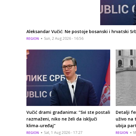
Aleksandar Vučić: Ne postoje bosanski i hrvatski Sr
Sun, 2 Aug 2026 - 16:56
REGION
Vučić drami građanima: “Svi ste postali
Detalji f
razmaženi, niko ne želi da isključi
uživo na 
klima-uređaj”
ubija par
Sat, 1 Aug 2026 - 17:27
M
REGION
REGION