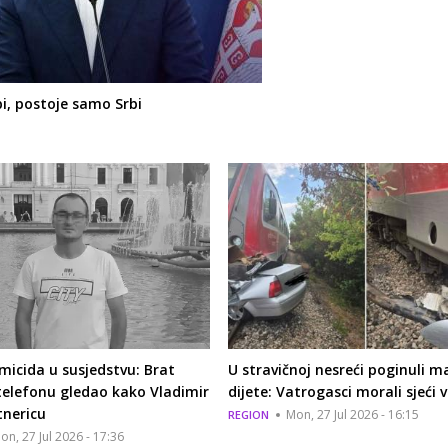
bi, postoje samo Srbi
emicida u susjedstvu: Brat
U stravičnoj nesreći poginuli ma
telefonu gledao kako Vladimir
dijete: Vatrogasci morali sjeći v
tnericu
Mon, 27 Jul 2026 - 16:15
REGION
on, 27 Jul 2026 - 17:36