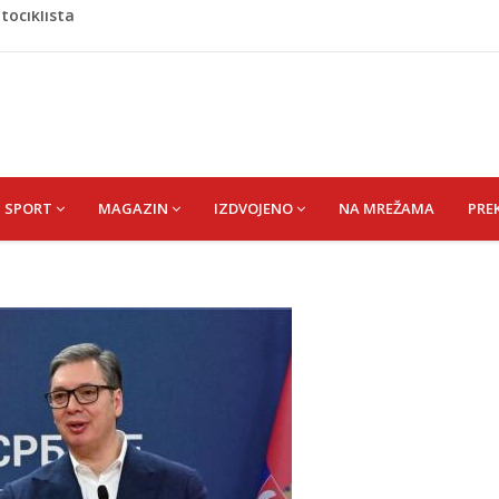
jil) SEJAD
u iz Bosanske Krupe, kojeg je usmrtila supruga
a ostala bez saudijske nafte
še pacijenata zbog dehidracije, vrtoglavice i kolapsa
tociklista
SPORT
MAGAZIN
IZDVOJENO
NA MREŽAMA
PRE