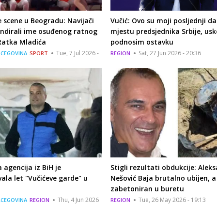
 scene u Beogradu: Navijači
Vučić: Ovo su moji posljednji da
andirali ime osuđenog ratnog
mjestu predsjednika Srbije, us
Ratka Mladića
podnosim ostavku
Tue, 7 Jul 2026 -
Sat, 27 Jun 2026 - 20:36
RCEGOVINA
SPORT
REGION
 agencija iz BiH je
Stigli rezultati obdukcije: Alek
ala let "Vučićeve garde" u
Nešović Baja brutalno ubijen, 
zabetoniran u buretu
Thu, 4 Jun 2026
Tue, 26 May 2026 - 19:13
RCEGOVINA
REGION
REGION