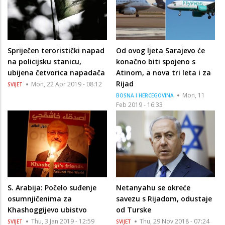
Spriječen teroristički napad
Od ovog ljeta Sarajevo će
na policijsku stanicu,
konačno biti spojeno s
ubijena četvorica napadača
Atinom, a nova tri leta i za
Rijad
Mon, 22 Apr 2019 - 08:12
SVIJET
Mon, 11
BOSNA I HERCEGOVINA
Feb 2019 - 16:33
S. Arabija: Počelo suđenje
Netanyahu se okreće
osumnjičenima za
savezu s Rijadom, odustaje
Khashoggijevo ubistvo
od Turske
Thu, 3 Jan 2019 - 12:59
Thu, 29 Nov 2018 - 07:24
SVIJET
SVIJET