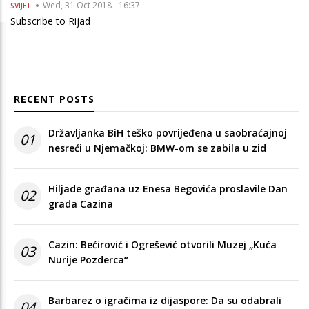
Wed, 31 Oct 2018 - 16:37
SVIJET
Subscribe to Rijad
RECENT POSTS
Državljanka BiH teško povrijeđena u saobraćajnoj
01
nesreći u Njemačkoj: BMW-om se zabila u zid
Hiljade građana uz Enesa Begovića proslavile Dan
02
grada Cazina
Cazin: Bećirović i Ogrešević otvorili Muzej „Kuća
03
Nurije Pozderca“
Barbarez o igračima iz dijaspore: Da su odabrali
04