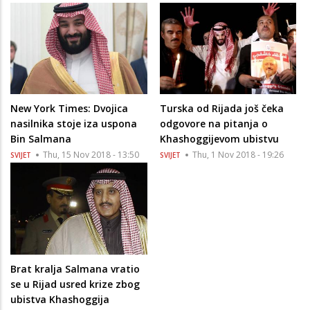
New York Times: Dvojica
Turska od Rijada još čeka
nasilnika stoje iza uspona
odgovore na pitanja o
Bin Salmana
Khashoggijevom ubistvu
Thu, 15 Nov 2018 - 13:50
Thu, 1 Nov 2018 - 19:26
SVIJET
SVIJET
Brat kralja Salmana vratio
se u Rijad usred krize zbog
ubistva Khashoggija