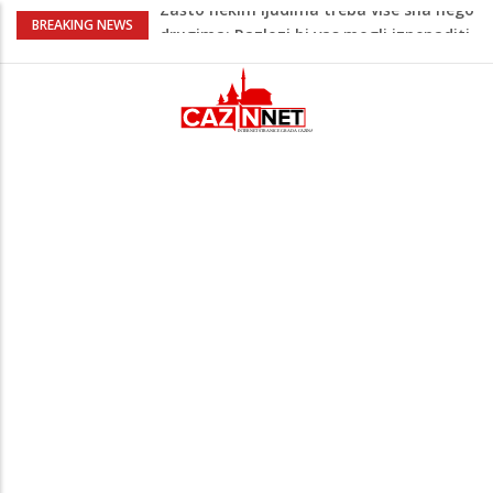
Barbarez o igračima iz dijaspore: Da su
BREAKING NEWS
odabrali drugu reprezentaciju onda bi
"birali", a ne pripadali
Cazin: Bećirović i Ogrešević otvorili Muzej
„Kuća Nurije Pozderca“
Hiljade građana uz Enesa Begovića
proslavile Dan grada Cazina
Državljanka BiH teško povrijeđena u
saobraćajnoj nesreći u Njemačkoj: BMW-
om se zabila u zid
Zašto nekim ljudima treba više sna nego
drugima: Razlozi bi vas mogli iznenaditi