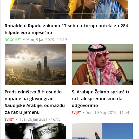
Ronaldo u Rijadu zakupio 17 soba u tornju hotela za 284
hiljade eura mjesečno
Mon, 9 Jan 2023 - 19:59
NOGOMET
Predsjedništvo BiH osudilo
S. Arabija: Želimo spriječiti
napade na glavni grad
rat, ali spremni smo da
Saudijske Arabije, odmazdu
odgovorimo
za rat u Jemenu
Sun, 19 May 2019 - 11:54
SVIJET
Tue, 26 Jan 2021 - 16:15
SVIJET