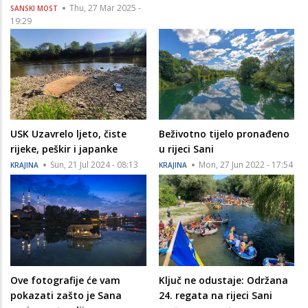
Thu, 27 Mar 2025 -
SANSKI MOST
19:29
USK Uzavrelo ljeto, čiste
Beživotno tijelo pronađeno
rijeke, peškir i japanke
u rijeci Sani
Sun, 21 Jul 2024 - 08:13
Mon, 27 Jun 2022 - 17:54
KRAJINA
KRAJINA
Ove fotografije će vam
Ključ ne odustaje: Održana
pokazati zašto je Sana
24. regata na rijeci Sani