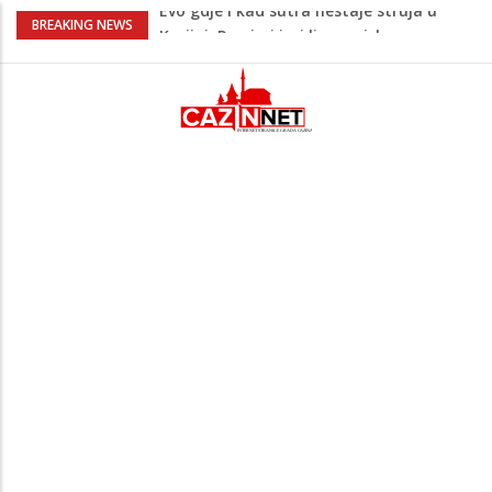
U Americi na Ahiret preselio Fikret
BREAKING NEWS
Šabanagić
Ušao u dvorište i nasrnuo na 30-
godišnjakinju: Suprug ga savladao i
zadržao do dolaska policije
Krajina: Teška saobraćajna nesreća,
vozilo završilo na krovu – policija i Hitna
pomoć na terenu
Green Coast dovodi Nammos Hotels &
Resorts u Albaniju: Na Albanskoj rivijeri
nastaje nova lifestyle destinacija
Evo gdje i kad sutra nestaje struja u
Krajini: Provjeri jesi li na spisku