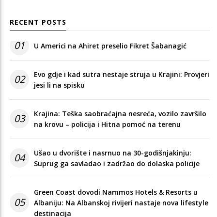
RECENT POSTS
01
U Americi na Ahiret preselio Fikret Šabanagić
Evo gdje i kad sutra nestaje struja u Krajini: Provjeri
02
jesi li na spisku
Krajina: Teška saobraćajna nesreća, vozilo završilo
03
na krovu – policija i Hitna pomoć na terenu
Ušao u dvorište i nasrnuo na 30-godišnjakinju:
04
Suprug ga savladao i zadržao do dolaska policije
Green Coast dovodi Nammos Hotels & Resorts u
05
Albaniju: Na Albanskoj rivijeri nastaje nova lifestyle
destinacija