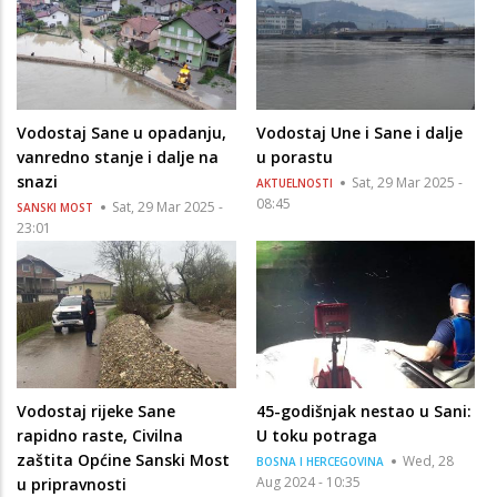
Vodostaj Sane u opadanju,
Vodostaj Une i Sane i dalje
vanredno stanje i dalje na
u porastu
snazi
Sat, 29 Mar 2025 -
AKTUELNOSTI
08:45
Sat, 29 Mar 2025 -
SANSKI MOST
23:01
Vodostaj rijeke Sane
45-godišnjak nestao u Sani:
rapidno raste, Civilna
U toku potraga
zaštita Općine Sanski Most
Wed, 28
BOSNA I HERCEGOVINA
Aug 2024 - 10:35
u pripravnosti