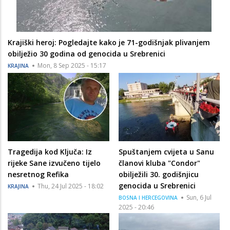
Krajiški heroj: Pogledajte kako je 71-godišnjak plivanjem
obilježio 30 godina od genocida u Srebrenici
Mon, 8 Sep 2025 - 15:17
KRAJINA
Tragedija kod Ključa: Iz
Spuštanjem cvijeta u Sanu
rijeke Sane izvučeno tijelo
članovi kluba "Condor"
nesretnog Refika
obilježili 30. godišnjicu
genocida u Srebrenici
Thu, 24 Jul 2025 - 18:02
KRAJINA
Sun, 6 Jul
BOSNA I HERCEGOVINA
2025 - 20:46