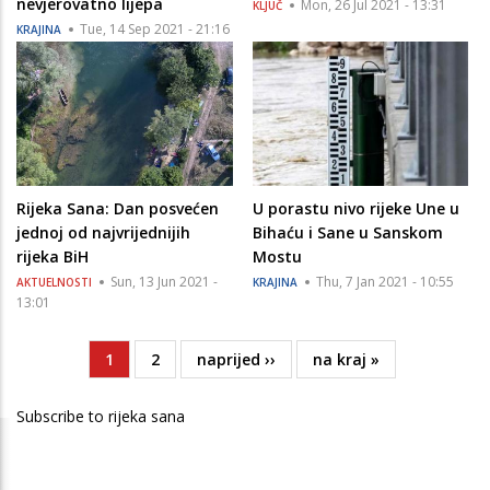
nevjerovatno lijepa
Mon, 26 Jul 2021 - 13:31
KLJUČ
Tue, 14 Sep 2021 - 21:16
KRAJINA
Rijeka Sana: Dan posvećen
U porastu nivo rijeke Une u
jednoj od najvrijednijih
Bihaću i Sane u Sanskom
rijeka BiH
Mostu
Sun, 13 Jun 2021 -
Thu, 7 Jan 2021 - 10:55
AKTUELNOSTI
KRAJINA
13:01
Current
1
Page
2
Next
naprijed ››
Last
na kraj »
Pagination
page
page
page
Subscribe to rijeka sana