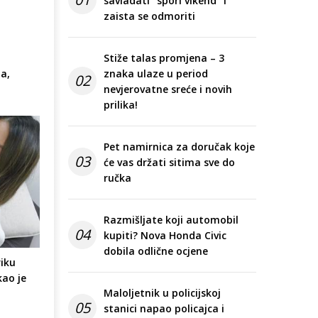
savladati "spori vikend" i
zaista se odmoriti
Stiže talas promjena – 3
a,
znaka ulaze u period
02
nevjerovatne sreće i novih
prilika!
Pet namirnica za doručak koje
03
će vas držati sitima sve do
ručka
Razmišljate koji automobil
04
kupiti? Nova Honda Civic
dobila odlične ocjene
riku
ao je
Maloljetnik u policijskoj
05
stanici napao policajca i