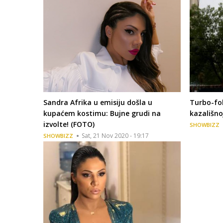
Sandra Afrika u emisiju došla u
Turbo-fol
kupaćem kostimu: Bujne grudi na
kazališno
izvolte! (FOTO)
SHOWBIZZ
Sat, 21 Nov 2020 - 19:17
SHOWBIZZ