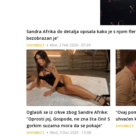
Sandra Afrika do detalja opisala kako je s njom fl
bezobrazan je"
Mon, 2 Feb 2026 - 07:39
SHOWBIZZ
Oglasili se iz crkve zbog Sandre Afrike:
"Ovaj pom
"Oprosti joj, Gospode, ne zna šta čini! S
uhvaćen k
gorkim suzama mora da se pokaje"
SHOWBIZZ
Wed, 3 Dec 2025 - 13:08
SHOWBIZZ