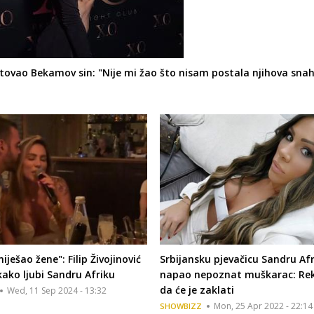
ertovao Bekamov sin: "Nije mi žao što nisam postala njihova snah
iješao žene": Filip Živojinović
Srbijansku pjevačicu Sandru Af
ako ljubi Sandru Afriku
napao nepoznat muškarac: Rek
da će je zaklati
Wed, 11 Sep 2024 - 13:32
Mon, 25 Apr 2022 - 22:14
SHOWBIZZ