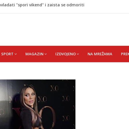
ladati "spori vikend" i zaista se odmoriti
napao policajca i oštetio vrata
i? Nova Honda Civic dobila odlične ocjene
 vas držati sitima sve do ručka
aze u period nevjerovatne sreće i novih prilika!
SPORT
MAGAZIN
IZDVOJENO
NA MREŽAMA
PRE