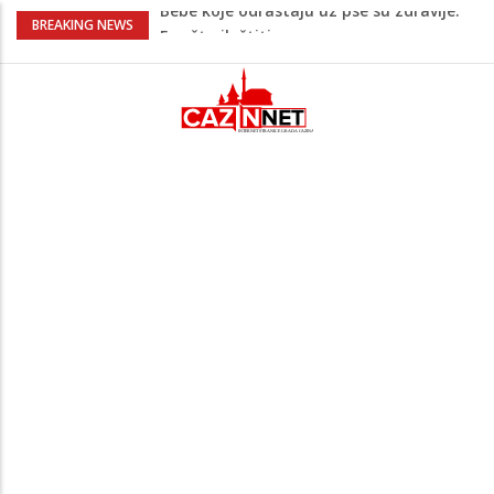
Bebe koje odrastaju uz pse su zdravije:
BREAKING NEWS
Evo šta ih štiti
Krenuo u BiH sa 20 kilograma droge:
Uhapšen na granici
Juventus igra protiv Intera, Spaleti
razočarao navijače iz BiH
Užas: Uhapšen Italijan (45) kako
mobitelom snima djecu na plaži
Čistite dom? Obratite pažnju na stvari
koje ne biste trebali olako bacati u
smeće