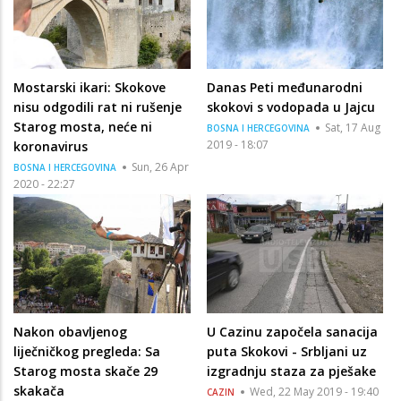
Mostarski ikari: Skokove
Danas Peti međunarodni
nisu odgodili rat ni rušenje
skokovi s vodopada u Jajcu
Starog mosta, neće ni
Sat, 17 Aug
BOSNA I HERCEGOVINA
2019 - 18:07
koronavirus
Sun, 26 Apr
BOSNA I HERCEGOVINA
2020 - 22:27
Nakon obavljenog
U Cazinu započela sanacija
liječničkog pregleda: Sa
puta Skokovi - Srbljani uz
Starog mosta skače 29
izgradnju staza za pješake
skakača
Wed, 22 May 2019 - 19:40
CAZIN