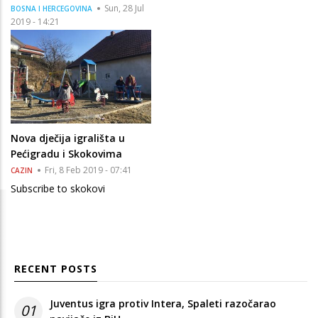
Sun, 28 Jul
BOSNA I HERCEGOVINA
2019 - 14:21
Nova dječija igrališta u
Pećigradu i Skokovima
Fri, 8 Feb 2019 - 07:41
CAZIN
Subscribe to skokovi
RECENT POSTS
Juventus igra protiv Intera, Spaleti razočarao
01