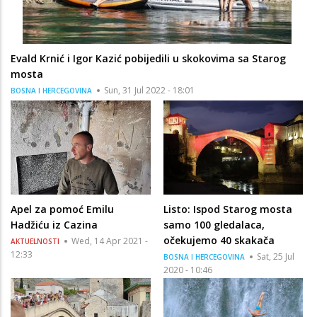
Evald Krnić i Igor Kazić pobijedili u skokovima sa Starog
mosta
Sun, 31 Jul 2022 - 18:01
BOSNA I HERCEGOVINA
Apel za pomoć Emilu
Listo: Ispod Starog mosta
Hadžiću iz Cazina
samo 100 gledalaca,
očekujemo 40 skakača
Wed, 14 Apr 2021 -
AKTUELNOSTI
12:33
Sat, 25 Jul
BOSNA I HERCEGOVINA
2020 - 10:46