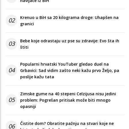
navijače iz BiH
Krenuo u BiH sa 20 kilograma droge: Uhapšen na
02
granici
Bebe koje odrastaju uz pse su zdravije: Evo šta ih
03
štiti
Popularni hrvatski YouTuber gledao duel na
04
Grbavici: Sad vidim zašto neki kažu prvo Željo, pa
poslije kažu tata
Zimske gume na 40 stepeni Celzijusa nisu jedini
05
problem: Pogrešan pritisak može biti mnogo
opasniji
Čistite dom? Obratite pažnju na stvari koje ne
06