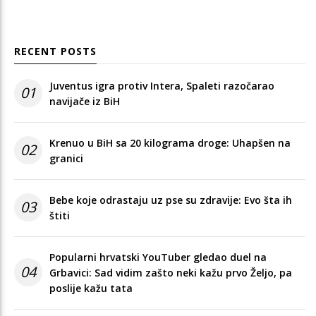
RECENT POSTS
Juventus igra protiv Intera, Spaleti razočarao
01
navijače iz BiH
Krenuo u BiH sa 20 kilograma droge: Uhapšen na
02
granici
Bebe koje odrastaju uz pse su zdravije: Evo šta ih
03
štiti
Popularni hrvatski YouTuber gledao duel na
04
Grbavici: Sad vidim zašto neki kažu prvo Željo, pa
poslije kažu tata