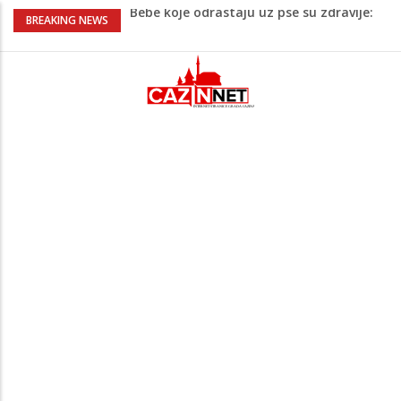
Bebe koje odrastaju uz pse su zdravije:
BREAKING NEWS
Evo šta ih štiti
Krenuo u BiH sa 20 kilograma droge:
Uhapšen na granici
Juventus igra protiv Intera, Spaleti
razočarao navijače iz BiH
Užas: Uhapšen Italijan (45) kako
mobitelom snima djecu na plaži
Čistite dom? Obratite pažnju na stvari
koje ne biste trebali olako bacati u
smeće