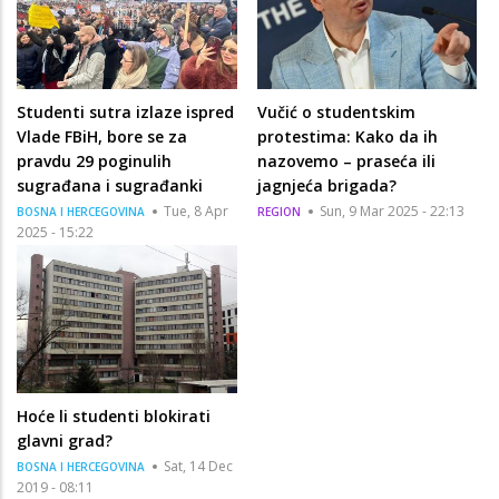
Studenti sutra izlaze ispred
Vučić o studentskim
Vlade FBiH, bore se za
protestima: Kako da ih
pravdu 29 poginulih
nazovemo – praseća ili
sugrađana i sugrađanki
jagnjeća brigada?
Tue, 8 Apr
Sun, 9 Mar 2025 - 22:13
BOSNA I HERCEGOVINA
REGION
2025 - 15:22
Hoće li studenti blokirati
glavni grad?
Sat, 14 Dec
BOSNA I HERCEGOVINA
2019 - 08:11