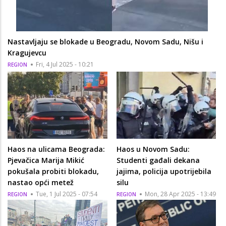
Nastavljaju se blokade u Beogradu, Novom Sadu, Nišu i
Kragujevcu
Fri, 4 Jul 2025 - 10:21
REGION
Haos na ulicama Beograda:
Haos u Novom Sadu:
Pjevačica Marija Mikić
Studenti gađali dekana
pokušala probiti blokadu,
jajima, policija upotrijebila
nastao opći metež
silu
Tue, 1 Jul 2025 - 07:54
Mon, 28 Apr 2025 - 13:49
REGION
REGION