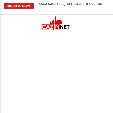
Teška saobraćajna nesreća u Cazinu,
BREAKING NEWS
policija na mjestu događaja
Ovo je 24-godišnji mladić koji je izgubio
život u rijeci Krivaji kod Zavidovića
Na Ahiret preselio LJUBIJANKIĆ (Hasan)
REDŽEP
Na Ahiret preselio HALILOVIĆ (Smajil)
SEJAD
Sutra dženaza Hamdiji Šahinoviću iz
Bosanske Krupe, kojeg je usmrtila
supruga