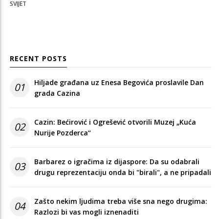
SVIJET
RECENT POSTS
Hiljade građana uz Enesa Begovića proslavile Dan
01
grada Cazina
Cazin: Bećirović i Ogrešević otvorili Muzej „Kuća
02
Nurije Pozderca“
Barbarez o igračima iz dijaspore: Da su odabrali
03
drugu reprezentaciju onda bi "birali", a ne pripadali
Zašto nekim ljudima treba više sna nego drugima:
04
Razlozi bi vas mogli iznenaditi