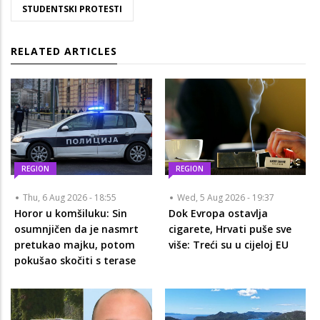
STUDENTSKI PROTESTI
RELATED ARTICLES
REGION
REGION
Thu, 6 Aug 2026 - 18:55
Wed, 5 Aug 2026 - 19:37
Horor u komšiluku: Sin
Dok Evropa ostavlja
osumnjičen da je nasmrt
cigarete, Hrvati puše sve
pretukao majku, potom
više: Treći su u cijeloj EU
pokušao skočiti s terase