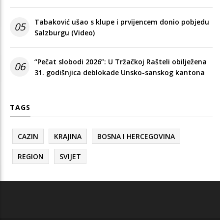
Tabaković ušao s klupe i prvijencem donio pobjedu
05
Salzburgu (Video)
“Pečat slobodi 2026”: U Tržačkoj Rašteli obilježena
06
31. godišnjica deblokade Unsko-sanskog kantona
TAGS
CAZIN
KRAJINA
BOSNA I HERCEGOVINA
REGION
SVIJET