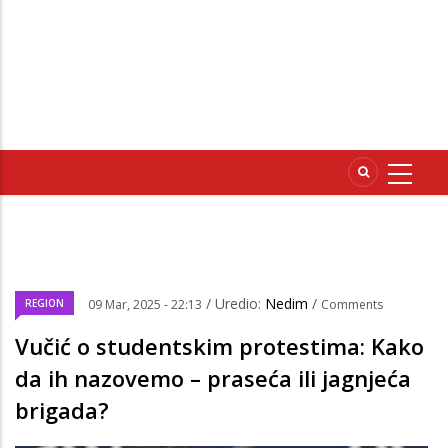
/ Uredio:
Nedim
/
REGION
09 Mar, 2025 - 22:13
Comments
Vučić o studentskim protestima: Kako
da ih nazovemo – praseća ili jagnjeća
brigada?