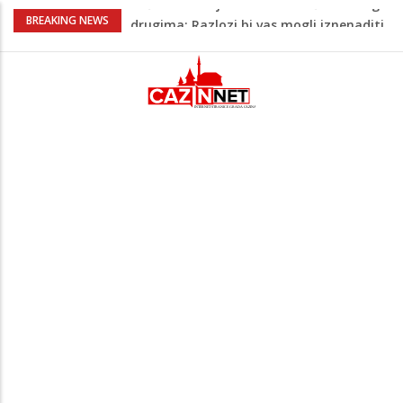
Barbarez o igračima iz dijaspore: Da su
BREAKING NEWS
odabrali drugu reprezentaciju onda bi
"birali", a ne pripadali
Cazin: Bećirović i Ogrešević otvorili Muzej
„Kuća Nurije Pozderca“
Hiljade građana uz Enesa Begovića
proslavile Dan grada Cazina
Tabaković ušao s klupe i prvijencem
donio pobjedu Salzburgu (Video)
Zašto nekim ljudima treba više sna nego
drugima: Razlozi bi vas mogli iznenaditi