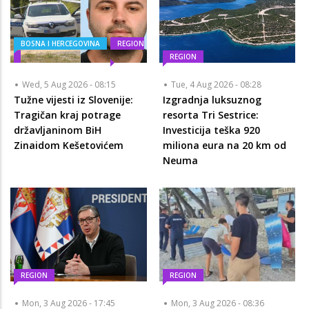
BOSNA I HERCEGOVINA
REGION
REGION
Wed, 5 Aug 2026 - 08:15
Tue, 4 Aug 2026 - 08:28
Tužne vijesti iz Slovenije:
Izgradnja luksuznog
Tragičan kraj potrage
resorta Tri Sestrice:
državljaninom BiH
Investicija teška 920
Zinaidom Kešetovićem
miliona eura na 20 km od
Neuma
REGION
REGION
Mon, 3 Aug 2026 - 17:45
Mon, 3 Aug 2026 - 08:36