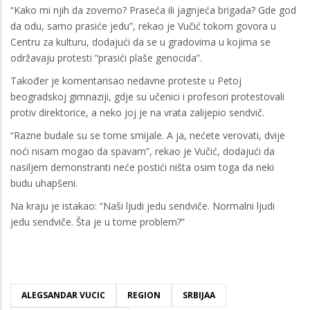
“Kako mi njih da zovemo? Praseća ili jagnjeća brigada? Gde god
da odu, samo prasiće jedu”, rekao je Vučić tokom govora u
Centru za kulturu, dodajući da se u gradovima u kojima se
održavaju protesti “prasići plaše genocida”.
Također je komentarisao nedavne proteste u Petoj
beogradskoj gimnaziji, gdje su učenici i profesori protestovali
protiv direktorice, a neko joj je na vrata zalijepio sendvič.
“Razne budale su se tome smijale. A ja, nećete verovati, dvije
noći nisam mogao da spavam”, rekao je Vučić, dodajući da
nasiljem demonstranti neće postići ništa osim toga da neki
budu uhapšeni.
Na kraju je istakao: “Naši ljudi jedu sendviče. Normalni ljudi
jedu sendviče. Šta je u tome problem?”
ALEGSANDAR VUCIC
REGION
SRBIJAA