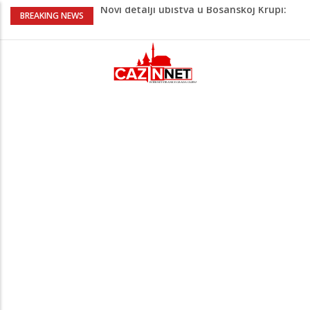
Novi detalji ubistva u Bosanskoj Krupi:
BREAKING NEWS
Nezvanično, osumnjičena supruga
ubijenog
Na Ahiret preselila Bešić (rođ. Blažević)
Senija – Sena
Na Ahiret preselio ŠUPUK (Refik) ŠEFIK
Evo koje države su zasad za, a koje
protiv Infantina na izborima: Srbija i
Hrvatska se izjasnile
Majka Izeta Nanića progovorila nakon
obilježavanja godišnjice: "Doživjela sam
poniženje na mjestu gdje se odaje
počast mom sinu"