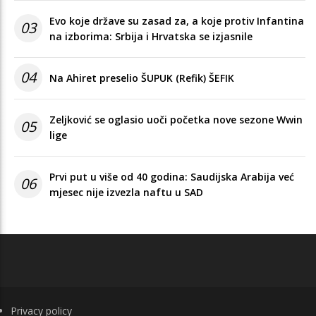
Evo koje države su zasad za, a koje protiv Infantina
03
na izborima: Srbija i Hrvatska se izjasnile
04
Na Ahiret preselio ŠUPUK (Refik) ŠEFIK
Zeljković se oglasio uoči početka nove sezone Wwin
05
lige
Prvi put u više od 40 godina: Saudijska Arabija već
06
mjesec nije izvezla naftu u SAD
FOOTER
Privacy policy