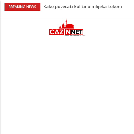
Kako povećati količinu mlijeka tokom
BREAKING NEWS
dojenja: Izazov s kojim se susreću mnoge
mame
Evo kad i evo gdje nema struje u Krajini
narednih dana
Tragedija u Bosanskoj Krupi potresla
javnost: Supruga ubila muža, poznat
identitet
AŽURIRANO: Ubistvo u Bosanskoj Krupi:
Muškarac pronađen mrtav u kući,
osumnjičeni uhapšen
Makedonac teško povrijeđen nakon
pada sa tobogana: Vlada šalje avion po
njega