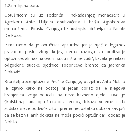
1,25 milijuna eura.
Optužnicom su uz Todorića i nekadašnjeg menadžera u
Agrokoru Ante Huljeva obuhvaćena i bivša Agrokorova
menadžerica Piruška Canjuga te austrijska državljanka Nicole
De Rossi.
"Smatramo da je optužnica apsurdna jer je riječ o legalno-
pravnom poslu zbog kojeg nema razloga za podizanje
optužnice, ali nas na ovom sudu ništa ne čudi", kazala je nakon
odgođene sudske sjednice Todorićeva braniteljica Jadranka
Sloković.
Branitelj trećeoptužene Piruške Canjuge, odvjetnik Anto Nobilo
je izjavio kako ne postoji ni jedan dokaz da je njegova
branjenica ikoga poticala na neko kazneno djelo. "Ovo je
školski napisana optužnica bez ijednog dokaza. Vrijeme je da
sudsko vijeće podvuče crtu i prema nedostatku dokaza zaključi
da se bez valjanih dokaza ne može podići optužnica", dodao je
Nobilo.