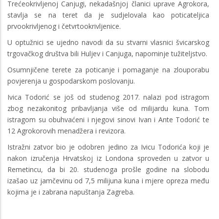
Trećeokrivljenoj Canjugi, nekadašnjoj članici uprave Agrokora,
stavlja se na teret da je sudjelovala kao poticateljica
prvookrivljenog i četvrtookrivljenice.
U optužnici se ujedno navodi da su stvarni vlasnici švicarskog
trgovačkog društva bili Huljev i Canjuga, napominje tužiteljstvo.
Osumnjičene terete za poticanje i pomaganje na zlouporabu
povjerenja u gospodarskom poslovanju.
Ivica Todorić se još od studenog 2017. nalazi pod istragom
zbog nezakonitog pribavljanja više od milijardu kuna. Tom
istragom su obuhvaćeni i njegovi sinovi Ivan i Ante Todorić te
12 Agrokorovih menadžera i revizora.
Istražni zatvor bio je odobren jedino za Ivicu Todorića koji je
nakon izručenja Hrvatskoj iz Londona sproveden u zatvor u
Remetincu, da bi 20. studenoga prošle godine na slobodu
izašao uz jamčevinu od 7,5 milijuna kuna i mjere opreza među
kojima je i zabrana napuštanja Zagreba.