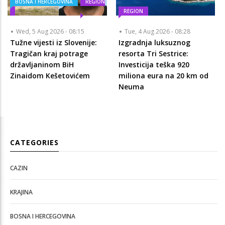
BOSNA I HERCEGOVINA
REGION
REGION
Wed, 5 Aug 2026 - 08:15
Tue, 4 Aug 2026 - 08:28
Tužne vijesti iz Slovenije:
Izgradnja luksuznog
Tragičan kraj potrage
resorta Tri Sestrice:
državljaninom BiH
Investicija teška 920
Zinaidom Kešetovićem
miliona eura na 20 km od
Neuma
CATEGORIES
CAZIN
KRAJINA
BOSNA I HERCEGOVINA