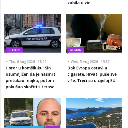
zabila u zid
REGION
REGION
Thu, 6 Aug 2026 - 18:55
Wed, 5 Aug 2026 - 19:37
Horor u komšiluku: Sin
Dok Evropa ostavlja
osumnjičen da je nasmrt
cigarete, Hrvati puše sve
pretukao majku, potom
više: Treći su u cijeloj EU
pokušao skočiti s terase