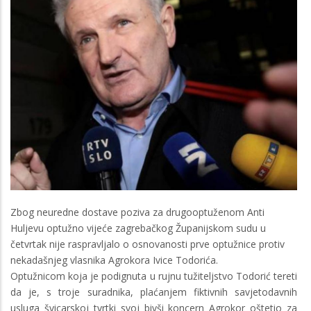
Zbog neuredne dostave poziva za drugooptuženom Anti
Huljevu optužno vijeće zagrebačkog Županijskom sudu u
četvrtak nije raspravljalo o osnovanosti prve optužnice protiv
nekadašnjeg vlasnika Agrokora Ivice Todorića.
Optužnicom koja je podignuta u rujnu tužiteljstvo Todorić tereti
da je, s troje suradnika, plaćanjem fiktivnih savjetodavnih
usluga švicarskoj tvrtki svoj bivši koncern Agrokor oštetio za