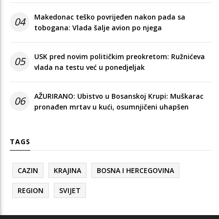
Makedonac teško povrijeđen nakon pada sa
04
tobogana: Vlada šalje avion po njega
USK pred novim političkim preokretom: Ružnićeva
05
vlada na testu već u ponedjeljak
AŽURIRANO: Ubistvo u Bosanskoj Krupi: Muškarac
06
pronađen mrtav u kući, osumnjičeni uhapšen
TAGS
CAZIN
KRAJINA
BOSNA I HERCEGOVINA
REGION
SVIJET