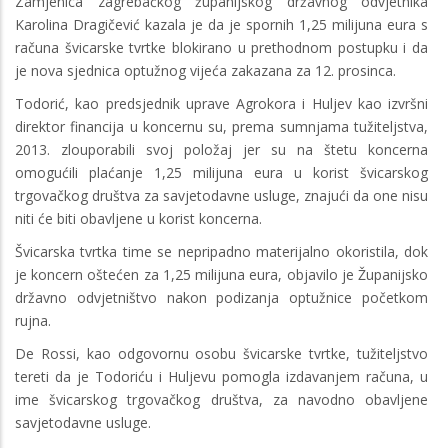
Zamjenica zagrebačkog županijskog državnog odvjetnika
Karolina Dragičević kazala je da je spornih 1,25 milijuna eura s
računa švicarske tvrtke blokirano u prethodnom postupku i da
je nova sjednica optužnog vijeća zakazana za 12. prosinca.
Todorić, kao predsjednik uprave Agrokora i Huljev kao izvršni
direktor financija u koncernu su, prema sumnjama tužiteljstva,
2013. zlouporabili svoj položaj jer su na štetu koncerna
omogućili plaćanje 1,25 milijuna eura u korist švicarskog
trgovačkog društva za savjetodavne usluge, znajući da one nisu
niti će biti obavljene u korist koncerna.
Švicarska tvrtka time se nepripadno materijalno okoristila, dok
je koncern oštećen za 1,25 milijuna eura, objavilo je Županijsko
državno odvjetništvo nakon podizanja optužnice početkom
rujna.
De Rossi, kao odgovornu osobu švicarske tvrtke, tužiteljstvo
tereti da je Todoriću i Huljevu pomogla izdavanjem računa, u
ime švicarskog trgovačkog društva, za navodno obavljene
savjetodavne usluge.