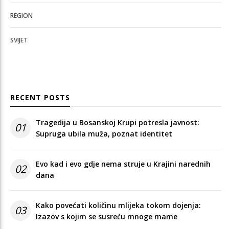
REGION
SVIJET
RECENT POSTS
Tragedija u Bosanskoj Krupi potresla javnost:
01
Supruga ubila muža, poznat identitet
Evo kad i evo gdje nema struje u Krajini narednih
02
dana
Kako povećati količinu mlijeka tokom dojenja:
03
Izazov s kojim se susreću mnoge mame