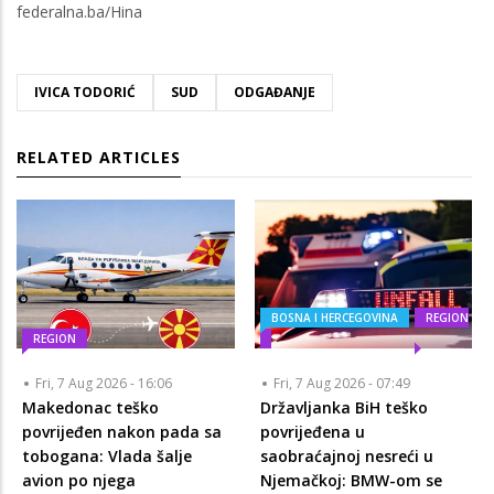
federalna.ba/Hina
IVICA TODORIĆ
SUD
ODGAĐANJE
RELATED ARTICLES
BOSNA I HERCEGOVINA
REGION
REGION
Fri, 7 Aug 2026 - 16:06
Fri, 7 Aug 2026 - 07:49
Makedonac teško
Državljanka BiH teško
povrijeđen nakon pada sa
povrijeđena u
tobogana: Vlada šalje
saobraćajnoj nesreći u
avion po njega
Njemačkoj: BMW-om se