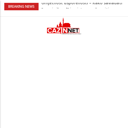
Umjetnost usporenosti – Kako savladati
BREAKING NEWS
"spori vikend" i zaista se odmoriti
Maloljetnik u policijskoj stanici napao
policajca i oštetio vrata
Razmišljate koji automobil kupiti? Nova
Honda Civic dobila odlične ocjene
Pet namirnica za doručak koje će vas
držati sitima sve do ručka
Stiže talas promjena – 3 znaka ulaze u
period nevjerovatne sreće i novih prilika!