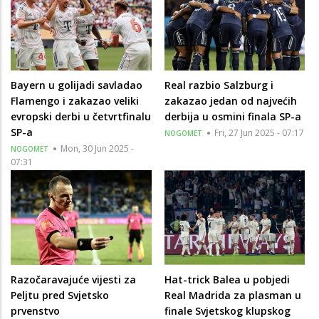
Bayern u golijadi savladao
Real razbio Salzburg i
Flamengo i zakazao veliki
zakazao jedan od najvećih
evropski derbi u četvrtfinalu
derbija u osmini finala SP-a
SP-a
Fri, 27 Jun 2025 - 07:17
NOGOMET
Mon, 30 Jun 2025 -
NOGOMET
07:31
Razočaravajuće vijesti za
Hat-trick Balea u pobjedi
Peljtu pred Svjetsko
Real Madrida za plasman u
prvenstvo
finale Svjetskog klupskog