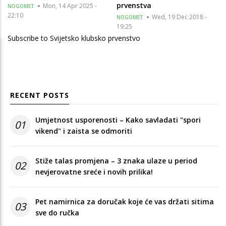
prvenstva
Mon, 14 Apr 2025 -
NOGOMET
22:10
Wed, 19 Dec 2018 -
NOGOMET
19:25
Subscribe to Svijetsko klubsko prvenstvo
RECENT POSTS
Umjetnost usporenosti – Kako savladati "spori
01
vikend" i zaista se odmoriti
Stiže talas promjena – 3 znaka ulaze u period
02
nevjerovatne sreće i novih prilika!
Pet namirnica za doručak koje će vas držati sitima
03
sve do ručka