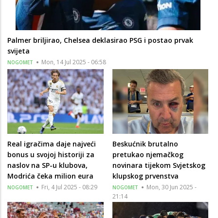
Palmer briljirao, Chelsea deklasirao PSG i postao prvak
svijeta
Mon, 14 Jul 2025 - 06:58
NOGOMET
Real igračima daje najveći
Beskućnik brutalno
bonus u svojoj historiji za
pretukao njemačkog
naslov na SP-u klubova,
novinara tijekom Svjetskog
Modrića čeka milion eura
klupskog prvenstva
Fri, 4 Jul 2025 - 08:29
Mon, 30 Jun 2025 -
NOGOMET
NOGOMET
21:14