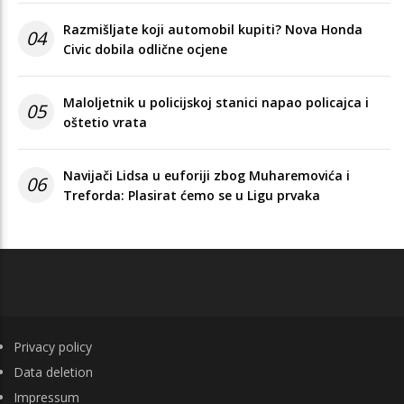
Razmišljate koji automobil kupiti? Nova Honda
04
Civic dobila odlične ocjene
Maloljetnik u policijskoj stanici napao policajca i
05
oštetio vrata
Navijači Lidsa u euforiji zbog Muharemovića i
06
Treforda: Plasirat ćemo se u Ligu prvaka
FOOTER
Privacy policy
Data deletion
Impressum