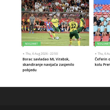
NOGOMET
NOGOME
Thu, 6 Aug 2026 - 22:50
Thu, 6 A
Borac savladao ML Vitebsk,
Čeferin o
skandiranje navijača zasjenilo
kolu Prem
pobjedu