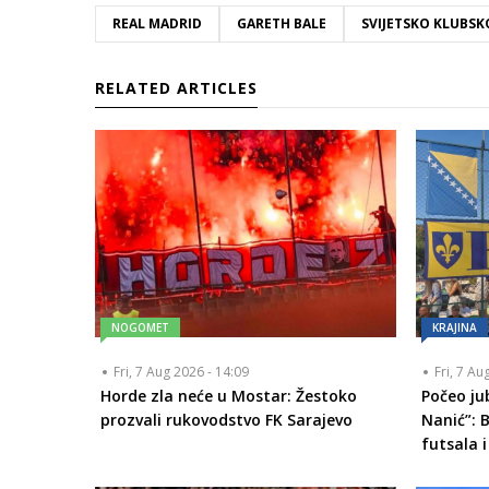
REAL MADRID
GARETH BALE
SVIJETSKO KLUBS
RELATED ARTICLES
NOGOMET
KRAJINA
Fri, 7 Aug 2026 - 14:09
Fri, 7 Au
Horde zla neće u Mostar: Žestoko
Počeo ju
prozvali rukovodstvo FK Sarajevo
Nanić”: 
futsala i