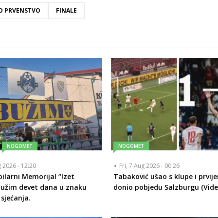
KO PRVENSTVO
FINALE
NOGOMET
NOGOMET
g 2026 - 12:20
Fri, 7 Aug 2026 - 00:26
bilarni Memorijal “Izet
Tabaković ušao s klupe i prvij
Bužim devet dana u znaku
donio pobjedu Salzburgu (Vide
 sjećanja.