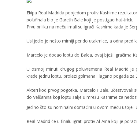
Ekipa Real Madrida pobjedom protiv Kashime rezultatom 3
polufinala bio je Gareth Bale koji je postigao hat-trick.
Prvu priliku na meču imali su igrači Kashime kada je Ser
Uslijedio je nešto mirniji perido utakmice, a odna pred 
Marcelo je dodao loptu do Balea, ovaj bježi igračima K
U osmoj minuti drugog poluvremena Real Madrid je po
krade jednu loptu, prolazi golmana i lagano pogađa za 
Akteri kod prvog pogotka, Marcelo i Bale, učestvovali s
do Velšanina koji loptu šalje u mrežu Kashime za nedos
Jedino što su nominalni domaćini u ovom meču uspjeli ur
Real Madrid će u finalu igrati protiv Al-Aina koji je poraz