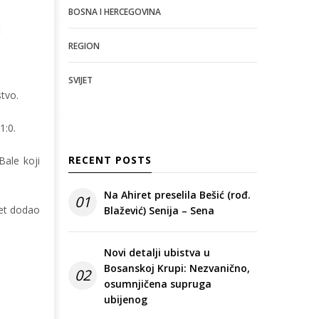
BOSNA I HERCEGOVINA
č
REGION
SVIJET
stvo.
1:0.
RECENT POSTS
Bale koji
Na Ahiret preselila Bešić (rođ.
01
pet dodao
Blažević) Senija – Sena
Novi detalji ubistva u
Bosanskoj Krupi: Nezvanično,
02
osumnjičena supruga
ubijenog