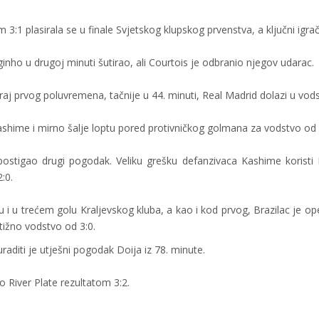
:1 plasirala se u finale Svjetskog klupskog prvenstva, a ključni igra
ginho u drugoj minuti šutirao, ali Courtois je odbranio njegov udarac.
kraj prvog poluvremena, tačnije u 44. minuti, Real Madrid dolazi u vod
ashime i mirno šalje loptu pored protivničkog golmana za vodstvo od 
stigao drugi pogodak. Veliku grešku defanzivaca Kashime koristi 
2:0.
u i u trećem golu Kraljevskog kluba, a kao i kod prvog, Brazilac je o
tižno vodstvo od 3:0.
aditi je utješni pogodak Doija iz 78. minute.
io River Plate rezultatom 3:2.