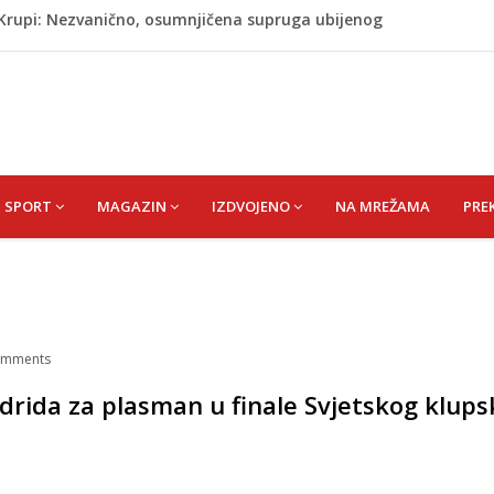
j Krupi: Nezvanično, osumnjičena supruga ubijenog
ažević) Senija – Sena
ŠEFIK
je protiv Infantina na izborima: Srbija i Hrvatska se
akon obilježavanja godišnjice: "Doživjela sam poniženje
 mom sinu"
SPORT
MAGAZIN
IZDVOJENO
NA MREŽAMA
PRE
mments
adrida za plasman u finale Svjetskog klup