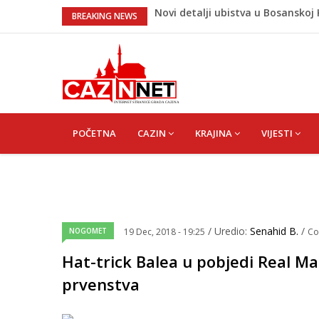
Novi detalji ubistva u Bosansko
BREAKING NEWS
Na Ahiret preselila Bešić (rođ. Bl
Na Ahiret preselio ŠUPUK (Refik) 
Evo koje države su zasad za, a ko
izjasnile
Majka Izeta Nanića progovorila n
na mjestu gdje se odaje počast
MAIN
NAVIGATION
POČETNA
CAZIN
KRAJINA
VIJESTI
/ Uredio:
Senahid B.
/
NOGOMET
19 Dec, 2018 - 19:25
Co
Hat-trick Balea u pobjedi Real M
prvenstva