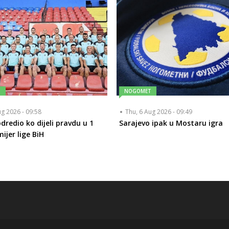
T
NOGOMET
ug 2026 - 09:58
Thu, 6 Aug 2026 - 09:49
dredio ko dijeli pravdu u 1
Sarajevo ipak u Mostaru igra
ijer lige BiH