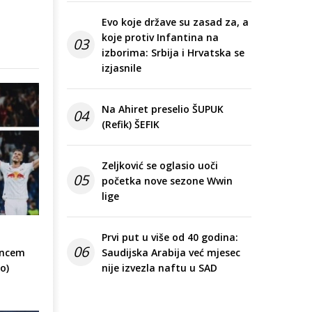
Evo koje države su zasad za, a
koje protiv Infantina na
03
izborima: Srbija i Hrvatska se
izjasnile
Na Ahiret preselio ŠUPUK
04
(Refik) ŠEFIK
Zeljković se oglasio uoči
05
početka nove sezone Wwin
lige
Prvi put u više od 40 godina:
06
encem
Saudijska Arabija već mjesec
o)
nije izvezla naftu u SAD