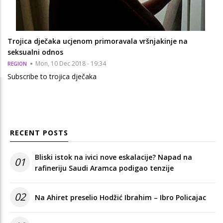
Trojica dječaka ucjenom primoravala vršnjakinje na
seksualni odnos
Mon, 10 Dec 2018 - 19:34
REGION
Subscribe to trojica dječaka
RECENT POSTS
Bliski istok na ivici nove eskalacije? Napad na
01
rafineriju Saudi Aramca podigao tenzije
02
Na Ahiret preselio Hodžić Ibrahim – Ibro Policajac