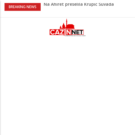
Na Ahiret preselila Krupić Suvada
BREAKING NEWS
Na Ahiret preselio Hodžić Ibrahim – Ibro
Policajac
Bliski istok na ivici nove eskalacije?
Napad na rafineriju Saudi Aramca
podigao tenzije
Đula Drini podijelila najljepše porodične
trenutke: Maleni Emin stigao u njihov
dom
Novak Đoković zapjevao na koncertu
Vlade Georgieva, plesnim pokretima
oduševio publiku