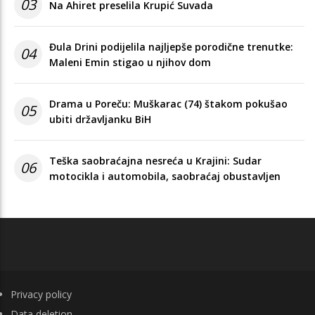
03
Na Ahiret preselila Krupić Suvada
Đula Drini podijelila najljepše porodične trenutke:
04
Maleni Emin stigao u njihov dom
Drama u Poreču: Muškarac (74) štakom pokušao
05
ubiti državljanku BiH
Teška saobraćajna nesreća u Krajini: Sudar
06
motocikla i automobila, saobraćaj obustavljen
FOOTER
Privacy policy
Data deletion