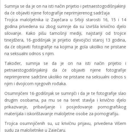
Sumnja se da je on na isti način prijetio i petnaestogodišnjakinji
da će objaviti njene fotografije neprimjerenog sadržaja
Trojica maloljetnika iz Zaječara u Srbiji starosti 16, 15 i 14
godina privedena su zbog sumnje da su izvršila krivično djelo
silovanje. Kako pišu tamošnji mediji, najstariji od trojice
tinejdžera, 16-godišnjak je prijetio djevojčici staroj 13 godina,
da će objaviti fotografije na kojima je gola ukoliko ne pristane
na seksualni odnos s njim.
Također, sumnja se da je on na isti način prijetio i
petnaestogodišnjakinji da će objaviti njene fotografije
neprimjerene sadržine ukoliko ne pristane na seksualni odnos s
njim i dvojicom njegovih rođaka.
Osumnjičeni 16-godišnjak se sumnjiči i da je te fotografije slao
drugim osobama, pa mu se na teret stavlja i krivično djelo
prikazivanje, pribavljanje i posjedovanje pornografskog
materijala i iskorištavanje maloljetne osobe za pornografiju.
Trojica osumnjičenih su, uz krivičnu prijavu, privedena Višem
sudu za maloljetnike u Zaječaru.