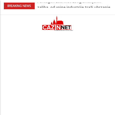
U FBiH nema jedinstvene evidencije o
BREAKING NEWS
povučenom mesu, inspektori za pola
godine izrekli 48.000 KM kazni
Temperature danas do 38 stepeni: U
dijelovima BiH moguća kratkotrajna kiša
Netanyahu definitivno odbio plan SAD-a:
Nema povlačenja dok Hamas ne položi
oružje
Nema lijeka u onome što je zabranjeno
Pentagon zabrinut zbog smanjenih
zaliha, od vojne industrije traži ubrzanje
proizvodnje