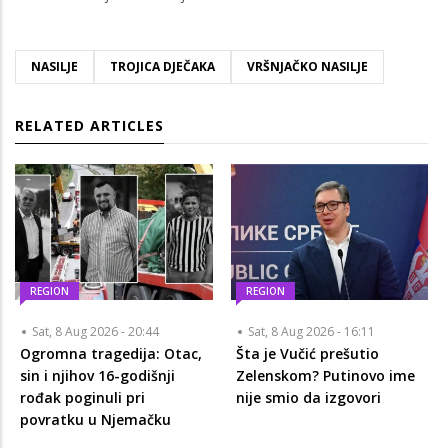
NASILJE
TROJICA DJEČAKA
VRŠNJAČKO NASILJE
RELATED ARTICLES
REGION
REGION
Sat, 8 Aug 2026 - 20:44
Sat, 8 Aug 2026 - 16:11
Ogromna tragedija: Otac,
Šta je Vučić prešutio
sin i njihov 16-godišnji
Zelenskom? Putinovo ime
rođak poginuli pri
nije smio da izgovori
povratku u Njemačku