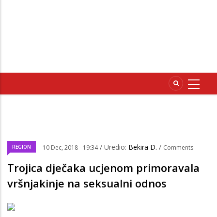
/ Uredio:
Bekira D.
/
REGION
10 Dec, 2018 - 19:34
Comments
Trojica dječaka ucjenom primoravala
vršnjakinje na seksualni odnos