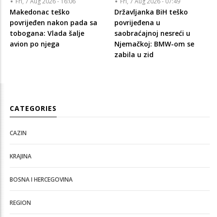
Fri, 7 Aug 2026 - 16:06
Fri, 7 Aug 2026 - 07:49
Makedonac teško
Državljanka BiH teško
povrijeđen nakon pada sa
povrijeđena u
tobogana: Vlada šalje
saobraćajnoj nesreći u
avion po njega
Njemačkoj: BMW-om se
zabila u zid
CATEGORIES
CAZIN
KRAJINA
BOSNA I HERCEGOVINA
REGION