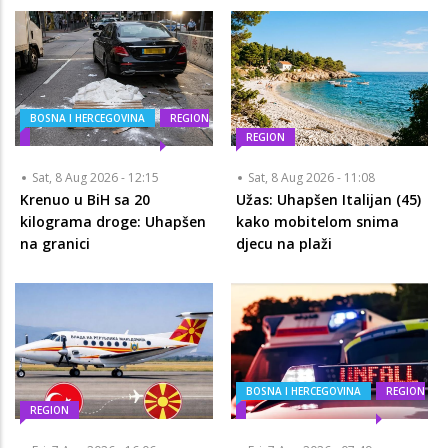
BOSNA I HERCEGOVINA
REGION
REGION
Sat, 8 Aug 2026 - 12:15
Sat, 8 Aug 2026 - 11:08
Krenuo u BiH sa 20
Užas: Uhapšen Italijan (45)
kilograma droge: Uhapšen
kako mobitelom snima
na granici
djecu na plaži
BOSNA I HERCEGOVINA
REGION
REGION