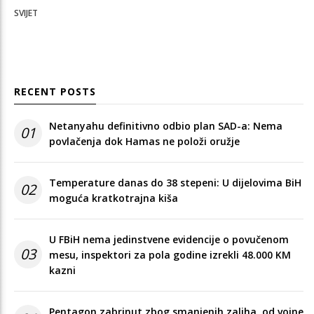
SVIJET
RECENT POSTS
Netanyahu definitivno odbio plan SAD-a: Nema
01
povlačenja dok Hamas ne položi oružje
Temperature danas do 38 stepeni: U dijelovima BiH
02
moguća kratkotrajna kiša
U FBiH nema jedinstvene evidencije o povučenom
03
mesu, inspektori za pola godine izrekli 48.000 KM
kazni
Pentagon zabrinut zbog smanjenih zaliha, od vojne