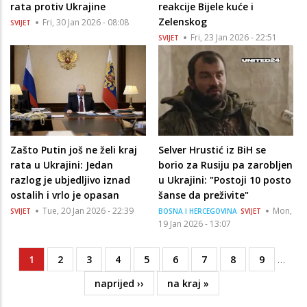
rata protiv Ukrajine
reakcije Bijele kuće i
Zelenskog
Fri, 30 Jan 2026 - 08:08
SVIJET
Fri, 23 Jan 2026 - 22:51
SVIJET
Zašto Putin još ne želi kraj
Selver Hrustić iz BiH se
rata u Ukrajini: Jedan
borio za Rusiju pa zarobljen
razlog je ubjedljivo iznad
u Ukrajini: "Postoji 10 posto
ostalih i vrlo je opasan
šanse da preživite"
Tue, 20 Jan 2026 - 22:39
Mon,
SVIJET
BOSNA I HERCEGOVINA
SVIJET
19 Jan 2026 - 13:07
Current
1
Page
2
Page
3
Page
4
Page
5
Page
6
Page
7
Page
8
Page
9
…
Pagination
page
Next
naprijed ››
Last
na kraj »
page
page