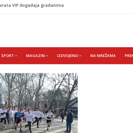
 vrata VIP događaja građanima
 1 kolu Premijer lige BiH
Budvi nakon kultnog zamaha nogom: "Nisi bio na njenom
(HUSEIN) HUSEIN-BEKTAŠ
SPORT
MAGAZIN
IZDVOJENO
NA MREŽAMA
PRE