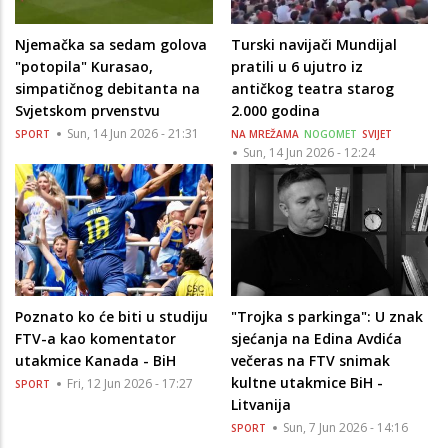
Njemačka sa sedam golova
Turski navijači Mundijal
"potopila" Kurasao,
pratili u 6 ujutro iz
simpatičnog debitanta na
antičkog teatra starog
Svjetskom prvenstvu
2.000 godina
Sun, 14 Jun 2026 - 21:31
SPORT
NA MREŽAMA
NOGOMET
SVIJET
Sun, 14 Jun 2026 - 12:24
Poznato ko će biti u studiju
"Trojka s parkinga": U znak
FTV-a kao komentator
sjećanja na Edina Avdića
utakmice Kanada - BiH
večeras na FTV snimak
kultne utakmice BiH -
Fri, 12 Jun 2026 - 17:27
SPORT
Litvanija
Sun, 7 Jun 2026 - 14:16
SPORT