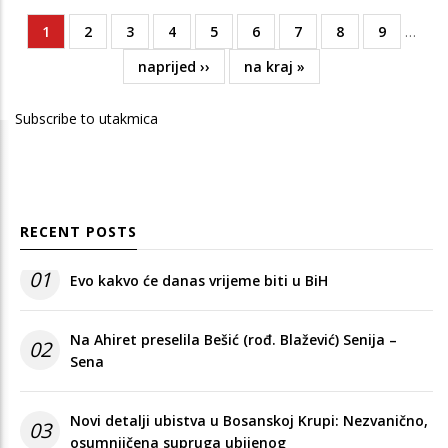
Current
1
Page
2
Page
3
Page
4
Page
5
Page
6
Page
7
Page
8
Page
9
…
Pagination
page
Next
naprijed ››
Last
na kraj »
page
page
Subscribe to utakmica
RECENT POSTS
01
Evo kakvo će danas vrijeme biti u BiH
Na Ahiret preselila Bešić (rođ. Blažević) Senija –
02
Sena
Novi detalji ubistva u Bosanskoj Krupi: Nezvanično,
03
osumnjičena supruga ubijenog