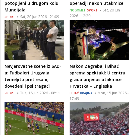
potopljeni u drugom kolu
operaciji nakon utakmice
Mundijala
Sat, 20 Jun
NOGOMET
SPORT
2026 - 12:29
Sat, 20 Jun 2026 - 21:09
SPORT
Nevjerovatne scene iz SAD-
Nakon Zagreba, i Bihać
a: Fudbaleri Urugvaja
sprema spektakl: U centru
temeljito pretresani,
grada prijenos utakmice
dovedeni i psi tragači
Hrvatska – Engleska
Tue, 16 Jun 2026 - 08:11
Mon, 15 Jun 2026 -
SPORT
BIHAĆ
KRAJINA
17:49