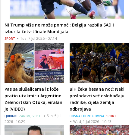
Ni Trump više ne može pomoći: Belgija razbila SAD i
izborila četvrtfinale Mundijala
Tue, 7 Jul 2026 - 07:14
SPORT
Pas sa slušalicama iz lože
BiH čeka besana noć: Neki
pratio utakmicu Argentine i
poslodavci već oslobađaju
Zelenortskih Otoka, viralan
radnike, cijela zemlja
je (VIDEO)
odbrojava
Sun, 5 Jul
LJUBIMCI
ZANIMLJIVOSTI
BOSNA I HERCEGOVINA
SPORT
2026 - 10:29
Wed, 1 Jul 2026 - 10:43