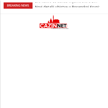
Novi detalji ubistva u Bosanskoj Krupi:
BREAKING NEWS
Nezvanično, osumnjičena supruga
ubijenog
Na Ahiret preselila Bešić (rođ. Blažević)
Senija – Sena
Na Ahiret preselio ŠUPUK (Refik) ŠEFIK
Evo koje države su zasad za, a koje
protiv Infantina na izborima: Srbija i
Hrvatska se izjasnile
Evo kakvo će danas vrijeme biti u BiH