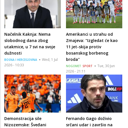
Načelnik Kaknja: Nema
Amerikanci u strahu od
slobodnog dana zbog
Zmajeva: "Izgledat će kao
utakmice, u 7 svi na svoje
11 jet-skija protiv
dužnosti
bosanskog borbenog
broda"
Wed, 1 Jul
BOSNA I HERCEGOVINA
2026 - 10:33
Tue, 30 Jun
NOGOMET
SPORT
2026 - 21:11
Demonstracija sile
Fernando Gago doživio
Nizozemske: Šveđani
srčani udar i završio na