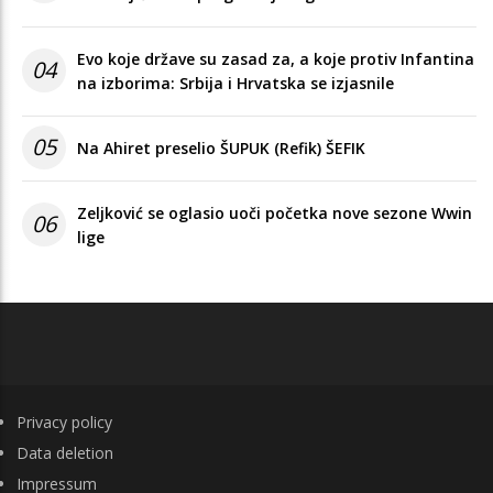
Evo koje države su zasad za, a koje protiv Infantina
04
na izborima: Srbija i Hrvatska se izjasnile
05
Na Ahiret preselio ŠUPUK (Refik) ŠEFIK
Zeljković se oglasio uoči početka nove sezone Wwin
06
lige
FOOTER
Privacy policy
Data deletion
Impressum