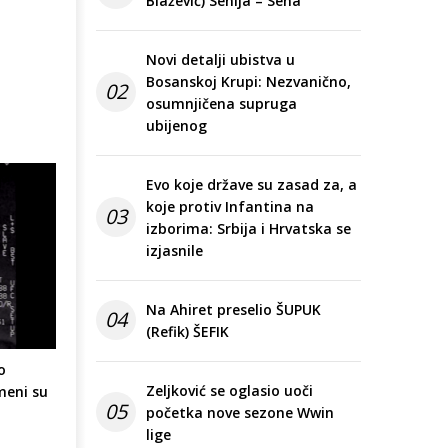
Blažević) Senija – Sena
Novi detalji ubistva u
Bosanskoj Krupi: Nezvanično,
02
osumnjičena supruga
ubijenog
Evo koje države su zasad za, a
koje protiv Infantina na
03
izborima: Srbija i Hrvatska se
izjasnile
Na Ahiret preselio ŠUPUK
04
(Refik) ŠEFIK
o
Zeljković se oglasio uoči
meni su
05
početka nove sezone Wwin
lige