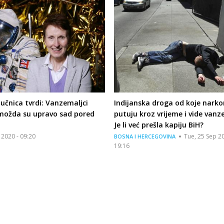
učnica tvrdi: Vanzemaljci
Indijanska droga od koje nark
 možda su upravo sad pored
putuju kroz vrijeme i vide vanz
Je li već prešla kapiju BiH?
n 2020 - 09:20
Tue, 25 Sep 20
BOSNA I HERCEGOVINA
19:16