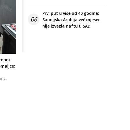
Prvi put u više od 40 godina:
06
Saudijska Arabija već mjesec
nije izvezla naftu u SAD
omani
emaljce:
18 -