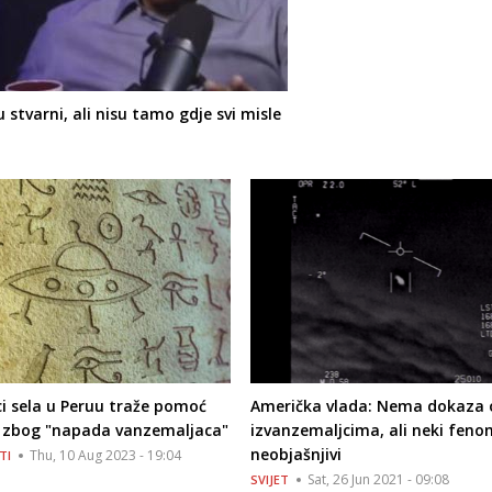
 stvarni, ali nisu tamo gdje svi misle
i sela u Peruu traže pomoć
Američka vlada: Nema dokaza 
e zbog "napada vanzemaljaca"
izvanzemaljcima, ali neki feno
neobjašnjivi
Thu, 10 Aug 2023 - 19:04
TI
Sat, 26 Jun 2021 - 09:08
SVIJET