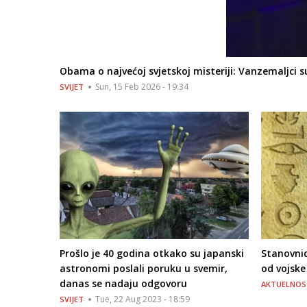
Obama o najvećoj svjetskoj misteriji: Vanzemaljci su
Sun, 15 Feb 2026 - 19:34
SVIJET
Prošlo je 40 godina otkako su japanski
Stanovnic
astronomi poslali poruku u svemir,
od vojsk
danas se nadaju odgovoru
AKTUELNOS
Tue, 22 Aug 2023 - 18:59
SVIJET