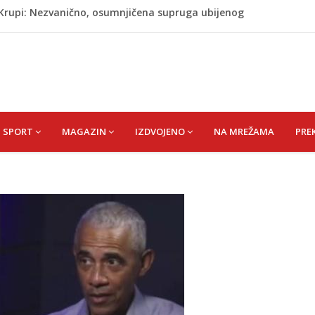
j Krupi: Nezvanično, osumnjičena supruga ubijenog
ažević) Senija – Sena
ŠEFIK
je protiv Infantina na izborima: Srbija i Hrvatska se
akon obilježavanja godišnjice: "Doživjela sam poniženje
 mom sinu"
SPORT
MAGAZIN
IZDVOJENO
NA MREŽAMA
PRE