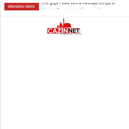
U Americi na Ahiret preselio Fikret
BREAKING NEWS
Šabanagić
Oglasilo se Tužilaštvo nakon tragedije u
Bosanskoj Krupi: Objavljeni detalji
slučaja
Mirnes Kadić uspješan u Ostrošcu: Drugo
mjesto u klasi E1 17 na „Krajiškoj zmiji“
Ušao u dvorište i nasrnuo na 30-
godišnjakinju: Suprug ga savladao i
zadržao do dolaska policije
Evo gdje i kad sutra nestaje struja u
Krajini: Provjeri jesi li na spisku