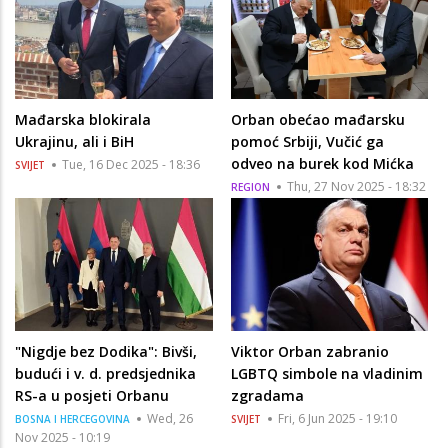
Mađarska blokirala
Orban obećao mađarsku
Ukrajinu, ali i BiH
pomoć Srbiji, Vučić ga
odveo na burek kod Mićka
Tue, 16 Dec 2025 - 18:36
SVIJET
Thu, 27 Nov 2025 - 18:32
REGION
"Nigdje bez Dodika": Bivši,
Viktor Orban zabranio
budući i v. d. predsjednika
LGBTQ simbole na vladinim
RS-a u posjeti Orbanu
zgradama
Wed, 26
Fri, 6 Jun 2025 - 19:10
BOSNA I HERCEGOVINA
SVIJET
Nov 2025 - 10:19