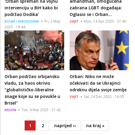
'Orban spreman na vojnu
amandman, omogućena
intervenciju u BiH kako bi
zabrana LGBT događaja:
podržao Dodika'
Oglasio se i Orban...
Fri, 2 May
Mon, 14 Apr 2025 - 21:40
BOSNA I HERCEGOVINA
SVIJET
2025 - 16:44
Orban podržao srbijansku
Orban: Niko ne može
vladu, za haos okrivio
očekivati da se Ukrajinci
"globalističko-liberalne
odreknu dijela svoje zemlje
snage koje su se povukle u
Sat, 24 Dec 2022 - 16:35
SVIJET
Brisel"
Tue, 4 Mar 2025 - 21:42
REGION
Current
1
Page
2
Next
naprijed ››
Last
na kraj »
Pagination
page
page
page