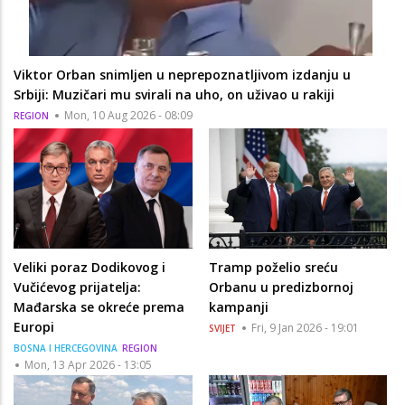
Viktor Orban snimljen u neprepoznatljivom izdanju u
Srbiji: Muzičari mu svirali na uho, on uživao u rakiji
Mon, 10 Aug 2026 - 08:09
REGION
Veliki poraz Dodikovog i
Tramp poželio sreću
Vučićevog prijatelja:
Orbanu u predizbornoj
Mađarska se okreće prema
kampanji
Europi
Fri, 9 Jan 2026 - 19:01
SVIJET
BOSNA I HERCEGOVINA
REGION
Mon, 13 Apr 2026 - 13:05