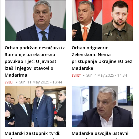
Orban podržao desničara iz
Orban odgovorio
Rumunije pa ekspresno
Zelenskom: Nema
povukao riječ: U javnost
pristupanja Ukrajine EU bez
izašli njegovi stavovi o
Mađarske
Mađarima
Sun, 4 May 2025 - 14:34
SVIJET
Sun, 11 May 2025 - 18:44
SVIJET
Mađarski zastupnik tvrdi:
Mađarska usvojila ustavni