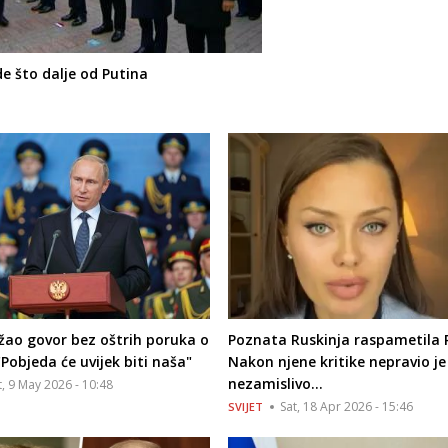
e što dalje od Putina
žao govor bez oštrih poruka o
Poznata Ruskinja raspametila 
"Pobjeda će uvijek biti naša"
Nakon njene kritike nepravio je
nezamislivo...
t, 9 May 2026 - 10:48
Sat, 18 Apr 2026 - 15:46
SVIJET