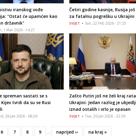
bistvu iranskog vođe
Četiri godine kasnije, Rusija još
ja: "Ostat će upamćen kao
za fatalnu pogrešku u Ukrajini
n državnik"
Sun, 22 Feb 2026 - 21:25
SVIJET
n, 1 Mar 2026 - 14:27
je spreman sastati se s
Zašto Putin još ne želi kraj rata
Kijev tvrdi da su se Rusi
Ukrajini: Jedan razlog je ubjedlj
li
iznad ostalih i vrlo je opasan
d, 28 Jan 2026 - 08:20
Tue, 20 Jan 2026 - 22:39
SVIJET
Page
6
Page
7
Page
8
Page
9
…
Next
naprijed ››
Last
na kraj »