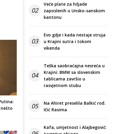
Veće plate za hiljade
02
zaposlenih u Unsko-sanskom
kantonu
Evo gdje i kada nestaje struja
03
u Krajini sutra i tokom
vikenda
Teška saobraćajna nesreća u
Krajini: BMW sa slovenskim
04
tablicama završio u
rasvjetnom stubu
Putina:
Na Ahiret preselila Balkić rođ.
05
 nešto
Ičić Rasima
Kafa, umjetnost i Alajbegović:
06
Juventus objavio