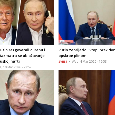
utin razgovarali o Iranu i
Putin zaprijetio Evropi prekido
 Razmatra se ublažavanje
opskrbe plinom
ruskoj nafti
Wed, 4 Mar 2026 - 19:53
SVIJET
e, 10 Mar 2026 - 22:52