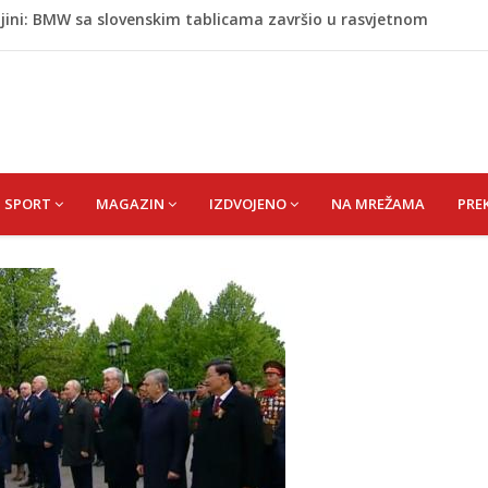
Krajini sutra i tokom vikenda
ih u Unsko-sanskom kantonu
astično opao, raste zabrinutost za globalnu opskrbu
ić Rasima
jini: BMW sa slovenskim tablicama završio u rasvjetnom
SPORT
MAGAZIN
IZDVOJENO
NA MREŽAMA
PRE