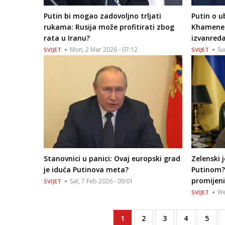
Putin bi mogao zadovoljno trljati
Putin o u
rukama: Rusija može profitirati zbog
Khamenei
rata u Iranu?
izvanreda
Mon, 2 Mar 2026 - 07:12
Su
SVIJET
SVIJET
Stanovnici u panici: Ovaj europski grad
Zelenski 
je iduća Putinova meta?
Putinom? 
promijeni
Sat, 7 Feb 2026 - 09:01
SVIJET
We
SVIJET
Current
1
Page
2
Page
3
Page
4
Page
5
Pagination