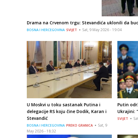
Drama na Crvenom trgu: Stevandića uklonili da bud
Sat, 9 May 2026 - 19:04
BOSNA I HERCEGOVINA
SVIJET
U Moskvi u toku sastanak Putina i
Putin odr
delegacije RS koju čine Dodik, Karan i
Ukrajini: 
Stevandić
Sa
SVIJET
Sat, 9
BOSNA I HERCEGOVINA
PREKO GRANICA
May 2026 - 18:32