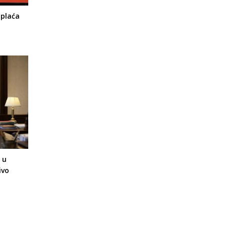
 plaća
 u
ivo