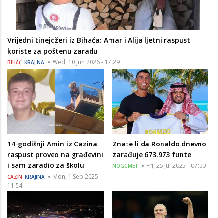
Vrijedni tinejdžeri iz Bihaća: Amar i Alija ljetni raspust
koriste za poštenu zaradu
Wed, 10 Jun 2026 - 17:29
BIHAĆ
KRAJINA
14-godišnji Amin iz Cazina
Znate li da Ronaldo dnevno
raspust proveo na građevini
zarađuje 673.973 funte
i sam zaradio za školu
Fri, 25 Jul 2025 - 07:00
NOGOMET
Mon, 1 Sep 2025 -
CAZIN
KRAJINA
11:54