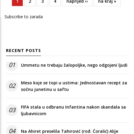
Current
1
Page
2
Page
3
Page
4
Next
naprijed ››
Last
na kraj »
Pagination
page
page
page
Subscribe to zarada
RECENT POSTS
01
Ummetu ne trebaju žalopoljke, nego odgojeni ljudi
Meso koje se topi u ustima: Jednostavan recept za
02
sočnu junetinu u saftu
FIFA stala u odbranu Infantina nakon skandala sa
03
ljubavnicom
04
Na Ahiret preselila Tahirović (rođ. Ćoralić) Alije