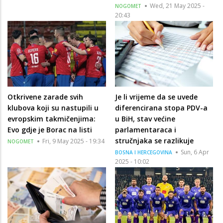
Wed, 21 May 2025 -
NOGOMET
20:43
Otkrivene zarade svih
Je li vrijeme da se uvede
klubova koji su nastupili u
diferencirana stopa PDV-a
evropskim takmičenjima:
u BiH, stav većine
Evo gdje je Borac na listi
parlamentaraca i
stručnjaka se razlikuje
Fri, 9 May 2025 - 19:34
NOGOMET
Sun, 6 Apr
BOSNA I HERCEGOVINA
2025 - 10:02