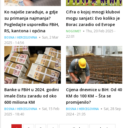
Ko najviše zarađuje, a gdje
Cifra o kojoj mnogi klubovi
su primanja najmanja?
mogu sanjati: Evo koliko je
Pogledajte usporedbu FBiH,
Borac zaradio od Evrope
RS, kantona i općina
Thu, 20 Feb 2025 -
NOGOMET
22:01
Sun, 2 Mar
BOSNA I HERCEGOVINA
2025 - 14:56
Banke u FBiH u 2024. godini
Cijena dnevnice u BiH: Od 40
imale čistu zaradu od oko
KM do 100 KM – Šta se
600 miliona KM
promijenilo?
Sat, 15 Feb
Sat, 28 Sep
BOSNA I HERCEGOVINA
BOSNA I HERCEGOVINA
2025 - 18:40
2024 - 21:35