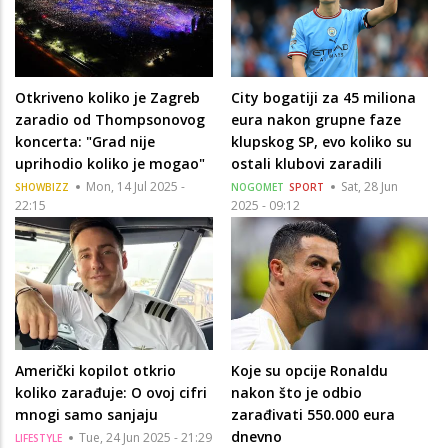
Otkriveno koliko je Zagreb
City bogatiji za 45 miliona
zaradio od Thompsonovog
eura nakon grupne faze
koncerta: "Grad nije
klupskog SP, evo koliko su
uprihodio koliko je mogao"
ostali klubovi zaradili
Mon, 14 Jul 2025 -
Sat, 28 Jun
SHOWBIZZ
NOGOMET
SPORT
22:15
2025 - 09:12
Američki kopilot otkrio
Koje su opcije Ronaldu
koliko zarađuje: O ovoj cifri
nakon što je odbio
mnogi samo sanjaju
zarađivati 550.000 eura
dnevno
Tue, 24 Jun 2025 - 21:29
LIFESTYLE