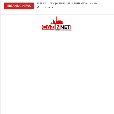
FIFA stala u odbranu Infantina nakon
BREAKING NEWS
skandala sa ljubavnicom
Meso koje se topi u ustima: Jednostavan
recept za sočnu junetinu u saftu
Ummetu ne trebaju žalopoljke, nego
odgojeni ljudi
Zašto se Real Madrid ovog ljeta ne
priprema u Sjedinjenim Državama
Na Ahiret preselila Tahirović (rođ.
Ćoralić) Alije