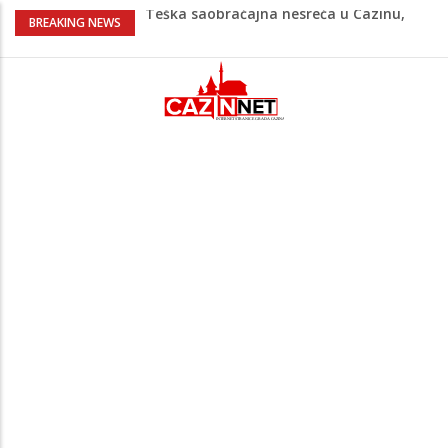
Teška saobraćajna nesreća u Cazinu,
BREAKING NEWS
policija na mjestu događaja
Ovo je 24-godišnji mladić koji je izgubio
život u rijeci Krivaji kod Zavidovića
Na Ahiret preselio LJUBIJANKIĆ (Hasan)
REDŽEP
Na Ahiret preselio HALILOVIĆ (Smajil)
SEJAD
Sutra dženaza Hamdiji Šahinoviću iz
Bosanske Krupe, kojeg je usmrtila
supruga