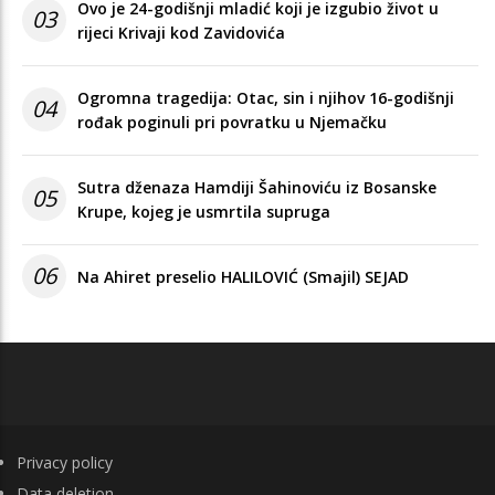
Ovo je 24-godišnji mladić koji je izgubio život u
03
rijeci Krivaji kod Zavidovića
Ogromna tragedija: Otac, sin i njihov 16-godišnji
04
rođak poginuli pri povratku u Njemačku
Sutra dženaza Hamdiji Šahinoviću iz Bosanske
05
Krupe, kojeg je usmrtila supruga
06
Na Ahiret preselio HALILOVIĆ (Smajil) SEJAD
FOOTER
Privacy policy
Data deletion