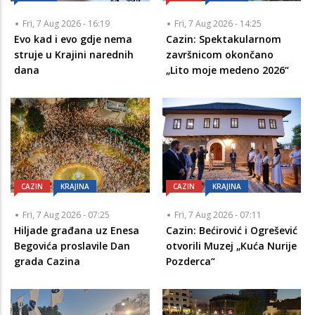
Fri, 7 Aug 2026 - 16:19
Fri, 7 Aug 2026 - 14:25
Evo kad i evo gdje nema
Cazin: Spektakularnom
struje u Krajini narednih
završnicom okončano
dana
„Lito moje medeno 2026“
CAZIN
KRAJINA
CAZIN
KRAJINA
Fri, 7 Aug 2026 - 07:25
Fri, 7 Aug 2026 - 07:11
Hiljade građana uz Enesa
Cazin: Bećirović i Ogrešević
Begovića proslavile Dan
otvorili Muzej „Kuća Nurije
grada Cazina
Pozderca“