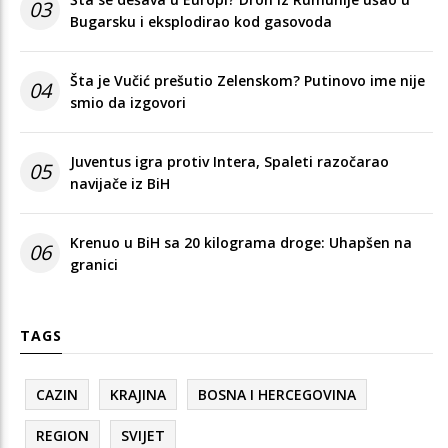
03
Bugarsku i eksplodirao kod gasovoda
Šta je Vučić prešutio Zelenskom? Putinovo ime nije
04
smio da izgovori
Juventus igra protiv Intera, Spaleti razočarao
05
navijače iz BiH
Krenuo u BiH sa 20 kilograma droge: Uhapšen na
06
granici
TAGS
CAZIN
KRAJINA
BOSNA I HERCEGOVINA
REGION
SVIJET