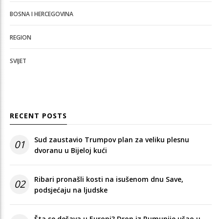
BOSNA I HERCEGOVINA
REGION
SVIJET
RECENT POSTS
Sud zaustavio Trumpov plan za veliku plesnu
01
dvoranu u Bijeloj kući
Ribari pronašli kosti na isušenom dnu Save,
02
podsjećaju na ljudske
Šta se dešava u Europi? Dron iz Rumunije ušao u