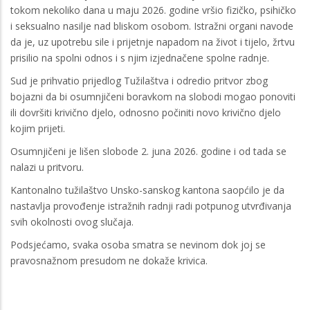
tokom nekoliko dana u maju 2026. godine vršio fizičko, psihičko
i seksualno nasilje nad bliskom osobom. Istražni organi navode
da je, uz upotrebu sile i prijetnje napadom na život i tijelo, žrtvu
prisilio na spolni odnos i s njim izjednačene spolne radnje.
Sud je prihvatio prijedlog Tužilaštva i odredio pritvor zbog
bojazni da bi osumnjičeni boravkom na slobodi mogao ponoviti
ili dovršiti krivično djelo, odnosno počiniti novo krivično djelo
kojim prijeti.
Osumnjičeni je lišen slobode 2. juna 2026. godine i od tada se
nalazi u pritvoru.
Kantonalno tužilaštvo Unsko-sanskog kantona saopćilo je da
nastavlja provođenje istražnih radnji radi potpunog utvrđivanja
svih okolnosti ovog slučaja.
Podsjećamo, svaka osoba smatra se nevinom dok joj se
pravosnažnom presudom ne dokaže krivica.