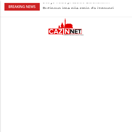
Šta se dešava u Europi? Dron iz
BREAKING NEWS
Rumunije ušao u Bugarsku i eksplodirao
kod gasovoda
Ribari pronašli kosti na isušenom dnu
Save, podsjećaju na ljudske
Sud zaustavio Trumpov plan za veliku
plesnu dvoranu u Bijeloj kući
Bebe koje odrastaju uz pse su zdravije:
Evo šta ih štiti
Šta je Vučić prešutio Zelenskom?
Putinovo ime nije smio da izgovori