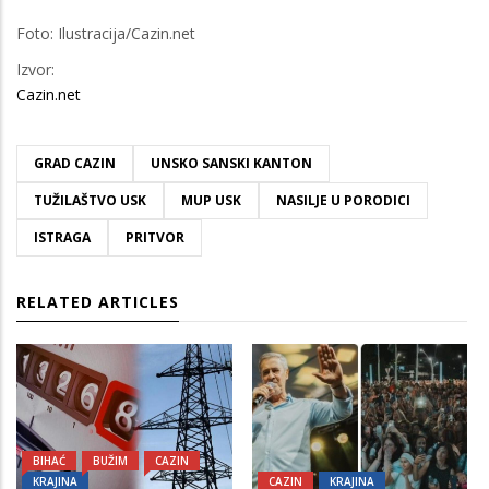
Foto: Ilustracija/Cazin.net
Izvor:
Cazin.net
GRAD CAZIN
UNSKO SANSKI KANTON
TUŽILAŠTVO USK
MUP USK
NASILJE U PORODICI
ISTRAGA
PRITVOR
RELATED ARTICLES
BIHAĆ
BUŽIM
CAZIN
KRAJINA
CAZIN
KRAJINA