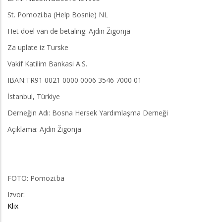
St. Pomozi.ba (Help Bosnie) NL
Het doel van de betaling: Ajdin Žigonja
Za uplate iz Turske
Vakif Katilim Bankasi A.S.
IBAN:TR91 0021 0000 0006 3546 7000 01
İstanbul, Türkiye
Derneğin Adı: Bosna Hersek Yardımlaşma Derneği
Açıklama: Ajdin Žigonja
FOTO: Pomozi.ba
Izvor:
Klix