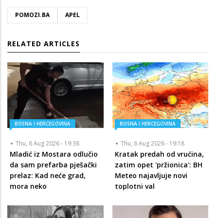
POMOZI.BA
APEL
RELATED ARTICLES
BOSNA I HERCEGOVINA
BOSNA I HERCEGOVINA
Thu, 6 Aug 2026 - 19:38
Thu, 6 Aug 2026 - 19:18
Mladić iz Mostara odlučio
Kratak predah od vrućina,
da sam prefarba pješački
zatim opet 'pržionica': BH
prelaz: Kad neće grad,
Meteo najavljuje novi
mora neko
toplotni val