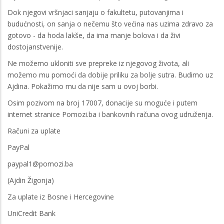
Dok njegovi vršnjaci sanjaju o fakultetu, putovanjima i
budućnosti, on sanja o nečemu što većina nas uzima zdravo za
gotovo - da hoda lakše, da ima manje bolova i da živi
dostojanstvenije.
Ne možemo ukloniti sve prepreke iz njegovog života, ali
možemo mu pomoći da dobije priliku za bolje sutra. Budimo uz
Ajdina. Pokažimo mu da nije sam u ovoj borbi.
Osim pozivom na broj 17007, donacije su moguće i putem
internet stranice Pomozi.ba i bankovnih računa ovog udruženja.
Računi za uplate
PayPal
paypal1@pomozi.ba
(Ajdin Žigonja)
Za uplate iz Bosne i Hercegovine
UniCredit Bank