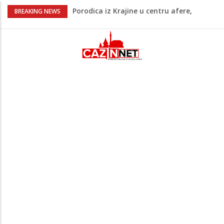
Porodica iz Krajine u centru afere,
BREAKING NEWS
gradonačelnik Kelna pokrenuo istragu
Čestitka povodom Dana Grada Cazina
Velika Kladuša pod udarom požara:
Vatrogasci nadljudskim naporima
spriječili veću tragediju
Borac savladao ML Vitebsk, skandiranje
navijača zasjenilo pobjedu
“Pečat slobodi 2026”: U Tržačkoj Rašteli
obilježena 31. godišnjica deblokade
Unsko-sanskog kantona