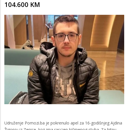
104.600 KM
Udruženje Pomozi.ba je pokrenulo apel za 16-godišnjeg Ajdina
Žigonju iz Zenice, koji ima rascjep kičmenog stuba. Za hitnu