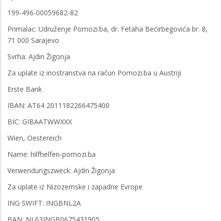
199-496-00059682-82
Primalac: Udruženje Pomozi.ba, dr. Fetaha Bećirbegovića br. 8,
71 000 Sarajevo
Svrha: Ajdin Žigonja
Za uplate iz inostranstva na račun Pomozi.ba u Austriji
Erste Bank
IBAN: AT64 2011182266475400
BIC: GIBAATWWXXX
Wien, Oestereich
Name: hilfhelfen-pomozi.ba
Verwendungszweck: Ajdin Žigonja
Za uplate iz Nizozemske i zapadne Evrope
ING SWIFT: INGBNL2A
BAN: NL63INGB0675431905