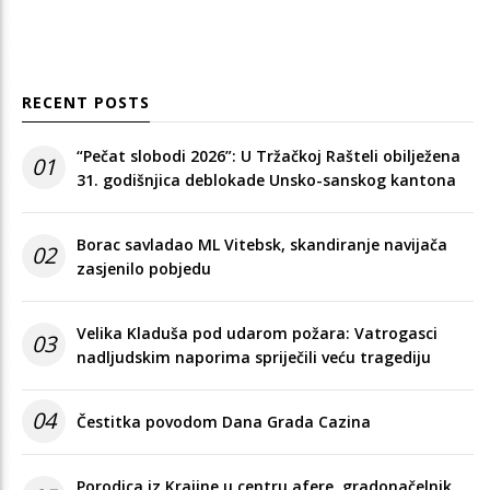
RECENT POSTS
“Pečat slobodi 2026”: U Tržačkoj Rašteli obilježena
01
31. godišnjica deblokade Unsko-sanskog kantona
Borac savladao ML Vitebsk, skandiranje navijača
02
zasjenilo pobjedu
Velika Kladuša pod udarom požara: Vatrogasci
03
nadljudskim naporima spriječili veću tragediju
04
Čestitka povodom Dana Grada Cazina
Porodica iz Krajine u centru afere, gradonačelnik