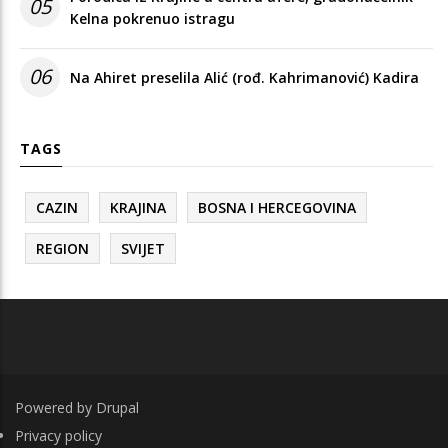
05
Kelna pokrenuo istragu
06
Na Ahiret preselila Alić (rođ. Kahrimanović) Kadira
TAGS
CAZIN
KRAJINA
BOSNA I HERCEGOVINA
REGION
SVIJET
Powered by
Drupal
FOOTER
Privacy policy