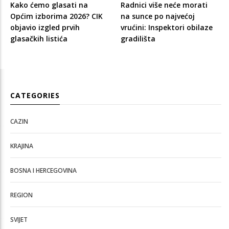
Kako ćemo glasati na
Radnici više neće morati
Općim izborima 2026? CIK
na sunce po najvećoj
objavio izgled prvih
vrućini: Inspektori obilaze
glasačkih listića
gradilišta
CATEGORIES
CAZIN
KRAJINA
BOSNA I HERCEGOVINA
REGION
SVIJET