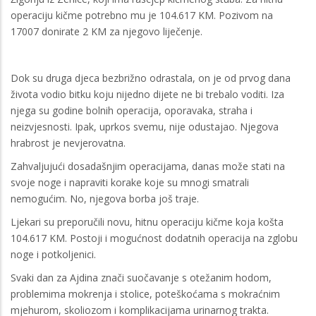
operaciju kičme potrebno mu je 104.617 KM. Pozivom na
17007 donirate 2 KM za njegovo liječenje.
Dok su druga djeca bezbrižno odrastala, on je od prvog dana
života vodio bitku koju nijedno dijete ne bi trebalo voditi. Iza
njega su godine bolnih operacija, oporavaka, straha i
neizvjesnosti. Ipak, uprkos svemu, nije odustajao. Njegova
hrabrost je nevjerovatna.
Zahvaljujući dosadašnjim operacijama, danas može stati na
svoje noge i napraviti korake koje su mnogi smatrali
nemogućim. No, njegova borba još traje.
Ljekari su preporučili novu, hitnu operaciju kičme koja košta
104.617 KM. Postoji i mogućnost dodatnih operacija na zglobu
noge i potkoljenici.
Svaki dan za Ajdina znači suočavanje s otežanim hodom,
problemima mokrenja i stolice, poteškoćama s mokraćnim
mjehurom, skoliozom i komplikacijama urinarnog trakta.