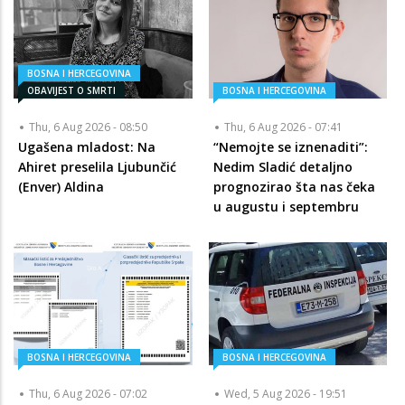
BOSNA I HERCEGOVINA
OBAVIJEST O SMRTI
BOSNA I HERCEGOVINA
Thu, 6 Aug 2026 - 08:50
Thu, 6 Aug 2026 - 07:41
Ugašena mladost: Na
“Nemojte se iznenaditi”:
Ahiret preselila Ljubunčić
Nedim Sladić detaljno
(Enver) Aldina
prognozirao šta nas čeka
u augustu i septembru
BOSNA I HERCEGOVINA
BOSNA I HERCEGOVINA
Thu, 6 Aug 2026 - 07:02
Wed, 5 Aug 2026 - 19:51