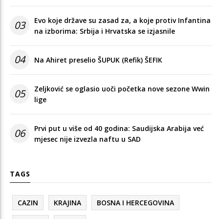
Evo koje države su zasad za, a koje protiv Infantina
03
na izborima: Srbija i Hrvatska se izjasnile
04
Na Ahiret preselio ŠUPUK (Refik) ŠEFIK
Zeljković se oglasio uoči početka nove sezone Wwin
05
lige
Prvi put u više od 40 godina: Saudijska Arabija već
06
mjesec nije izvezla naftu u SAD
TAGS
CAZIN
KRAJINA
BOSNA I HERCEGOVINA