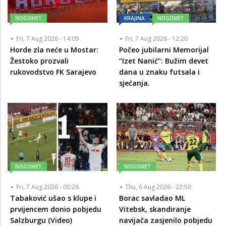
NOGOMET
KRAJINA
NOGOMET
Fri, 7 Aug 2026 - 14:09
Fri, 7 Aug 2026 - 12:20
Horde zla neće u Mostar:
Počeo jubilarni Memorijal
Žestoko prozvali
“Izet Nanić”: Bužim devet
rukovodstvo FK Sarajevo
dana u znaku futsala i
sjećanja.
NOGOMET
NOGOMET
Fri, 7 Aug 2026 - 00:26
Thu, 6 Aug 2026 - 22:50
Tabaković ušao s klupe i
Borac savladao ML
prvijencem donio pobjedu
Vitebsk, skandiranje
Salzburgu (Video)
navijača zasjenilo pobjedu