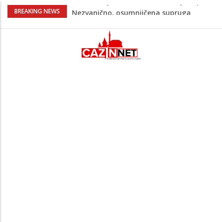
Na Ahiret preselila Bešić (rođ. Blažević)
BREAKING NEWS
Senija – Sena
Na Ahiret preselio ŠUPUK (Refik) ŠEFIK
Evo koje države su zasad za, a koje
protiv Infantina na izborima: Srbija i
Hrvatska se izjasnile
Majka Izeta Nanića progovorila nakon
obilježavanja godišnjice: "Doživjela sam
poniženje na mjestu gdje se odaje
počast mom sinu"
Novi detalji ubistva u Bosanskoj Krupi:
Nezvanično, osumnjičena supruga
ubijenog