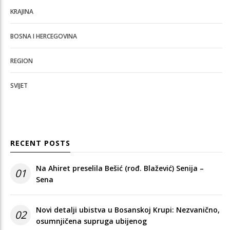
KRAJINA
BOSNA I HERCEGOVINA
REGION
SVIJET
RECENT POSTS
Na Ahiret preselila Bešić (rođ. Blažević) Senija –
01
Sena
Novi detalji ubistva u Bosanskoj Krupi: Nezvanično,
02
osumnjičena supruga ubijenog