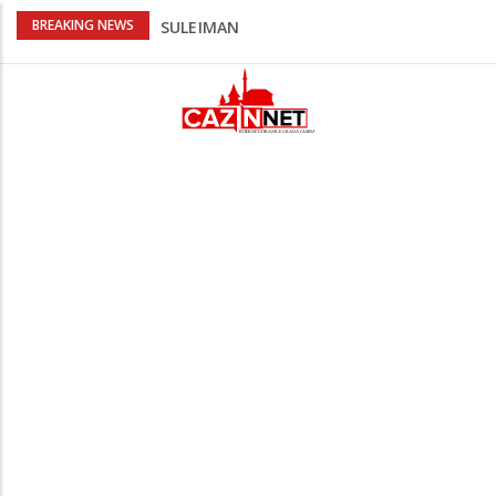
Poznat termin dženaze NADAREVIĆ
BREAKING NEWS
ŠEFIKU
Na Ahiret preselila SAMARDŽIĆ (rođ.
Čizmić) AJIŠA
Na Ahiret preselila DERVIŠEVIĆ (rođ.
ALIČAJIĆ) MINE
OBAVJEŠTENJE O ZATVARANJU CESTE
Bihać - Cazin
Na Ahiret preselio ĆORALIĆ (Mahmut)
SULEJMAN