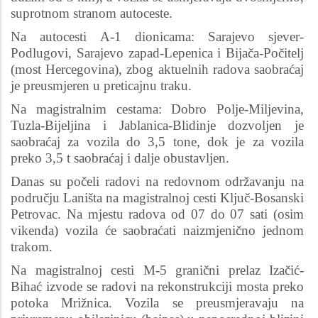
suprotnom stranom autoceste.
Na autocesti A-1 dionicama: Sarajevo sjever-
Podlugovi, Sarajevo zapad-Lepenica i Bijača-Počitelj
(most Hercegovina), zbog aktuelnih radova saobraćaj
je preusmjeren u preticajnu traku.
Na magistralnim cestama: Dobro Polje-Miljevina,
Tuzla-Bijeljina i Jablanica-Blidinje dozvoljen je
saobraćaj za vozila do 3,5 tone, dok je za vozila
preko 3,5 t saobraćaj i dalje obustavljen.
Danas su počeli radovi na redovnom održavanju na
području Laništa na magistralnoj cesti Ključ-Bosanski
Petrovac. Na mjestu radova od 07 do 07 sati (osim
vikenda) vozila će saobraćati naizmjenično jednom
trakom.
Na magistralnoj cesti M-5 granični prelaz Izačić-
Bihać izvode se radovi na rekonstrukciji mosta preko
potoka Mrižnica. Vozila se preusmjeravaju na