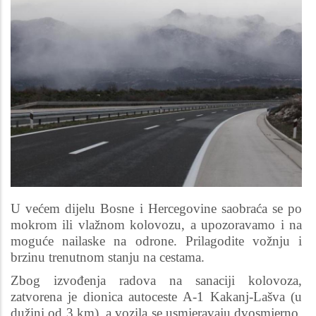
U većem dijelu Bosne i Hercegovine saobraća se po
mokrom ili vlažnom kolovozu, a upozoravamo i na
moguće nailaske na odrone. Prilagodite vožnju i
brzinu trenutnom stanju na cestama.
Zbog izvođenja radova na sanaciji kolovoza,
zatvorena je dionica autoceste A-1 Kakanj-Lašva (u
dužini od 3 km), a vozila se usmjeravaju dvosmjerno,