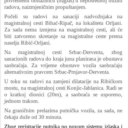
privremenu obilazinicu (bajpas) u neposrednoj blizini
radova, naizmjeničnim propuštanjem.
Počeli su radovi na sanaciji nadvožnjaka na
magistralnoj cesti Bihać-Ripač, na lokalitetu Orljani.
Za sada nema izmjena na magistralnoj cesti, ali će
biti zatvoreno skretanje sa magistralne ceste prema
naselju Ribić-Orljani.
Na magistralnoj cesti Srbac-Derventa, zbog
sanacionih radova do kraja juna planirana je obustava
saobraćaja. Za vrijeme obustave vozila saobraćaju
alternativnim pravcem Srbac-Prnjavor-Derventa.
U toku su radovi na zamjeni dilatacije na Ribićkom
mostu, na magistralnoj cesti Konjic-Jablanica. Radi se
o kratkoj dionici (20m), a saobraća se usporeno,
jednom trakom.
Na graničnim prelazima putnička vozila, za sada, ne
čekaju duže od 30 minuta.
Zbog registracije putnika po novom sistemu izlaska i