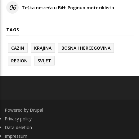
06
Teška nesreća u BiH: Poginuo motociklista
TAGS
CAZIN
KRAJINA
BOSNA I HERCEGOVINA
REGION
SVIJET
Powered by
Drupal
FOOTER
Privacy policy
Data deletion
Impressum