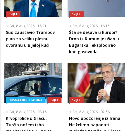
SVIJET
SVIJET
Sat, 8 Aug 2026 - 16:21
Sat, 8 Aug 2026 - 16:15
Sud zaustavio Trumpov
Šta se dešava u Europi?
plan za veliku plesnu
Dron iz Rumunije ušao u
dvoranu u Bijeloj kući
Bugarsku i eksplodirao
kod gasovoda
BOSNA I HERCEGOVINA
SVIJET
SVIJET
Sat, 8 Aug 2026 - 08:16
Sat, 8 Aug 2026 - 07:58
Krvoproliće u Gracu:
Novo upozorenje iz Irana:
Turčin nožem izbo
Ne želimo napadati