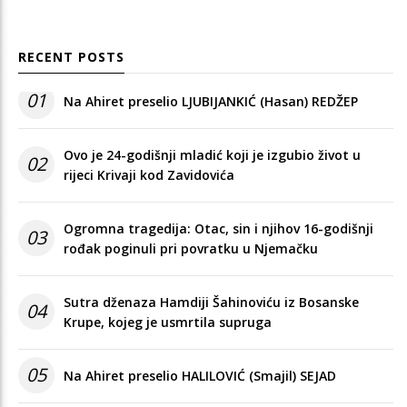
RECENT POSTS
01
Na Ahiret preselio LJUBIJANKIĆ (Hasan) REDŽEP
Ovo je 24-godišnji mladić koji je izgubio život u
02
rijeci Krivaji kod Zavidovića
Ogromna tragedija: Otac, sin i njihov 16-godišnji
03
rođak poginuli pri povratku u Njemačku
Sutra dženaza Hamdiji Šahinoviću iz Bosanske
04
Krupe, kojeg je usmrtila supruga
05
Na Ahiret preselio HALILOVIĆ (Smajil) SEJAD