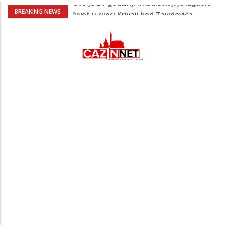
Na Ahiret preselio LJUBIJANKIĆ (Hasan)
BREAKING NEWS
REDŽEP
Teška nesreća u BiH: Poginuo
motociklista
Na Ahiret preselio HALILOVIĆ (Smajil)
SEJAD
Sutra dženaza Hamdiji Šahinoviću iz
Bosanske Krupe, kojeg je usmrtila
supruga
Ovo je 24-godišnji mladić koji je izgubio
život u rijeci Krivaji kod Zavidovića