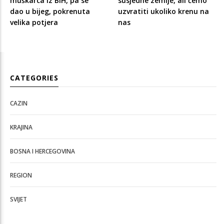
muškarca iz BiH, pa se
susjedne zemlje, ali ćemo
dao u bijeg, pokrenuta
uzvratiti ukoliko krenu na
velika potjera
nas
CATEGORIES
CAZIN
KRAJINA
BOSNA I HERCEGOVINA
REGION
SVIJET