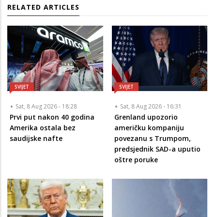
RELATED ARTICLES
SVIJET
SVIJET
Sat, 8 Aug 2026 - 18:28
Sat, 8 Aug 2026 - 16:31
Prvi put nakon 40 godina
Grenland upozorio
Amerika ostala bez
američku kompaniju
saudijske nafte
povezanu s Trumpom,
predsjednik SAD-a uputio
oštre poruke