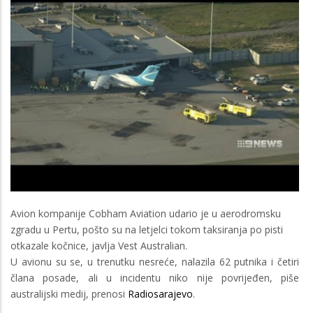
Avion kompanije Cobham Aviation udario je u aerodromsku
zgradu u Pertu, pošto su na letjelci tokom taksiranja po pisti
otkazale kočnice, javlja Vest Australian.
U avionu su se, u trenutku nesreće, nalazila 62 putnika i četiri
člana posade, ali u incidentu niko nije povrijeđen, piše
australijski medij, prenosi
Radiosarajevo
.