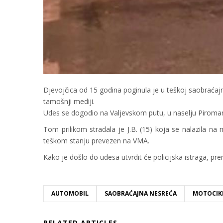
Djevojčica od 15 godina poginula je u teškoj saobraćajno
tamošnji mediji.
Udes se dogodio na Valjevskom putu, u naselju Piroman,
Tom prilikom stradala je J.B. (15) koja se nalazila na
teškom stanju prevezen na VMA.
Kako je došlo do udesa utvrdit će policijska istraga, pr
AUTOMOBIL
SAOBRAĆAJNA NESREĆA
MOTOCIK
RELATED ARTICLES