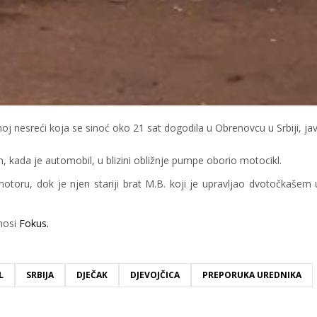
j nesreći koja se sinoć oko 21 sat dogodila u Obrenovcu u Srbiji, jav
 kada je automobil, u blizini obližnje pumpe oborio motocikl.
 motoru, dok je njen stariji brat M.B. koji je upravljao dvotočkaše
enosi
Fokus.
L
SRBIJA
DJEČAK
DJEVOJČICA
PREPORUKA UREDNIKA