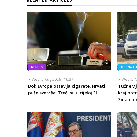
REGION
BOSNA I 
Wed, 5 Aug 2026 - 19:37
Wed, 5 A
Dok Evropa ostavlja cigarete, Hrvati
Tužne vij
puše sve više: Treći su u cijeloj EU
kraj pot
Zinaido