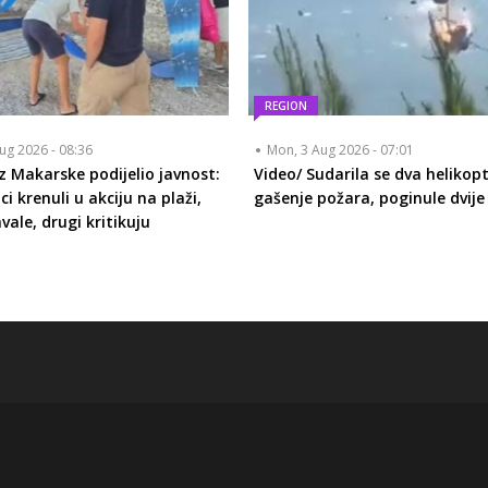
REGION
ug 2026 - 08:36
Mon, 3 Aug 2026 - 07:01
z Makarske podijelio javnost:
Video/ Sudarila se dva helikop
i krenuli u akciju na plaži,
gašenje požara, poginule dvije
hvale, drugi kritikuju