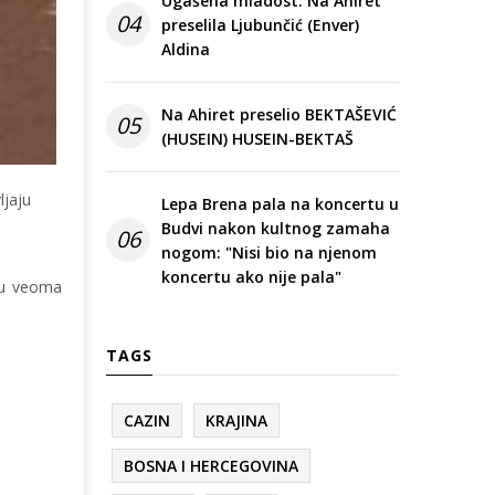
Ugašena mladost: Na Ahiret
04
preselila Ljubunčić (Enver)
Aldina
Na Ahiret preselio BEKTAŠEVIĆ
05
(HUSEIN) HUSEIN-BEKTAŠ
ljaju
Lepa Brena pala na koncertu u
Budvi nakon kultnog zamaha
06
nogom: "Nisi bio na njenom
koncertu ako nije pala"
m u veoma
TAGS
CAZIN
KRAJINA
BOSNA I HERCEGOVINA