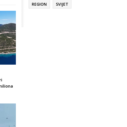
REGION
SVIJET
ri
miliona