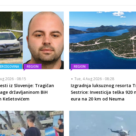
HERCEGOVINA
REGION
REGION
ug 2026 - 08:15
Tue, 4 Aug 2026 - 08:28
esti iz Slovenije: Tragičan
Izgradnja luksuznog resorta T
rage državljaninom BiH
Sestrice: Investicija teška 920 
m Kešetovićem
eura na 20 km od Neuma