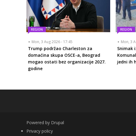
REGION
REGION
Mon, 3 Aug 2026 - 17:45
Mon, 3 A
Trump podržao Charleston za
Snimak i
domaćina skupa OSCE-a, Beograd
Komunalc
mogao ostati bez organizacije 2027.
jedni ih 
godine
Powered by
Drupal
FOOTER
Privacy policy