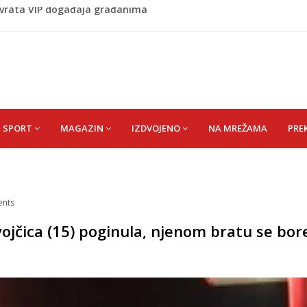
 1 kolu Premijer lige BiH
Budvi nakon kultnog zamaha nogom: "Nisi bio na njenom
(HUSEIN) HUSEIN-BEKTAŠ
 vrata VIP događaja građanima
SPORT
MAGAZIN
IZDVOJENO
NA MREŽAMA
PRE
nts
ojčica (15) poginula, njenom bratu se bor