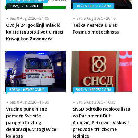
BOSNA I HERCEGOVINA
OBAVIJEST O SMRTI
BOSNA I HERCEGOVINA
Sat, 8 Aug 2026 - 21:06
Sat, 8 Aug 2026 - 20:18
Ovo je 24-godišnji mladić
Teška nesreća u BiH:
koji je izgubio život u rijeci
Poginuo motociklista
Krivaji kod Zavidovića
BOSNA I HERCEGOVINA
BOSNA I HERCEGOVINA
Sat, 8 Aug 2026 - 18:36
Sat, 8 Aug 2026 - 16:35
Vrućine pune hitne
SNSD odredio nosioce lista
pomoći: Sve više
za Parlament BiH:
pacijenata zbog
Amidžić, Petrović i Višković
dehidracije, vrtoglavice i
predvode tri izborne
kolapsa
jedinice