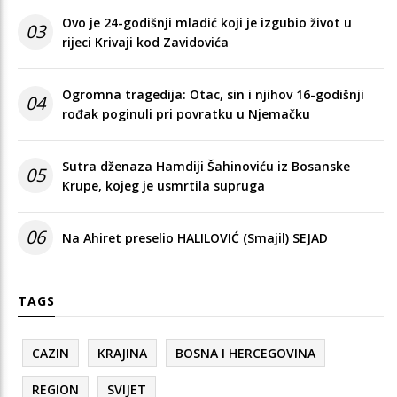
Ovo je 24-godišnji mladić koji je izgubio život u
03
rijeci Krivaji kod Zavidovića
Ogromna tragedija: Otac, sin i njihov 16-godišnji
04
rođak poginuli pri povratku u Njemačku
Sutra dženaza Hamdiji Šahinoviću iz Bosanske
05
Krupe, kojeg je usmrtila supruga
06
Na Ahiret preselio HALILOVIĆ (Smajil) SEJAD
TAGS
CAZIN
KRAJINA
BOSNA I HERCEGOVINA
REGION
SVIJET