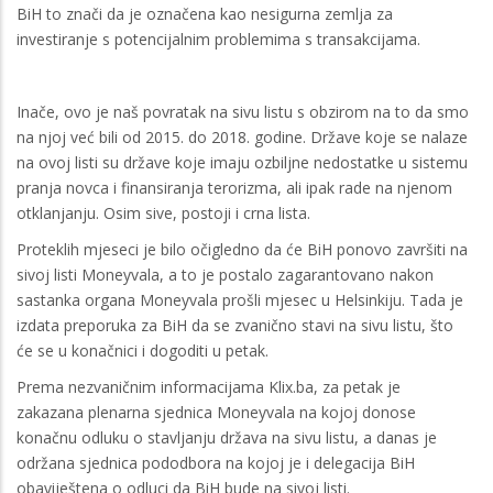
BiH to znači da je označena kao nesigurna zemlja za
investiranje s potencijalnim problemima s transakcijama.
Inače, ovo je naš povratak na sivu listu s obzirom na to da smo
na njoj već bili od 2015. do 2018. godine. Države koje se nalaze
na ovoj listi su države koje imaju ozbiljne nedostatke u sistemu
pranja novca i finansiranja terorizma, ali ipak rade na njenom
otklanjanju. Osim sive, postoji i crna lista.
Proteklih mjeseci je bilo očigledno da će BiH ponovo završiti na
sivoj listi Moneyvala, a to je postalo zagarantovano nakon
sastanka organa Moneyvala prošli mjesec u Helsinkiju. Tada je
izdata preporuka za BiH da se zvanično stavi na sivu listu, što
će se u konačnici i dogoditi u petak.
Prema nezvaničnim informacijama Klix.ba, za petak je
zakazana plenarna sjednica Moneyvala na kojoj donose
konačnu odluku o stavljanju država na sivu listu, a danas je
održana sjednica pododbora na kojoj je i delegacija BiH
obaviještena o odluci da BiH bude na sivoj listi.