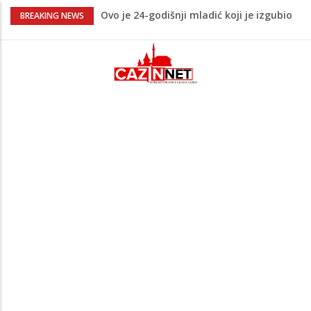
Ovo je 24-godišnji mladić koji je izgubio
BREAKING NEWS
život u rijeci Krivaji kod Zavidovića
Na Ahiret preselio LJUBIJANKIĆ (Hasan)
REDŽEP
Na Ahiret preselio HALILOVIĆ (Smajil)
SEJAD
Sutra dženaza Hamdiji Šahinoviću iz
Bosanske Krupe, kojeg je usmrtila
supruga
Teška saobraćajna nesreća u Cazinu,
policija na mjestu događaja