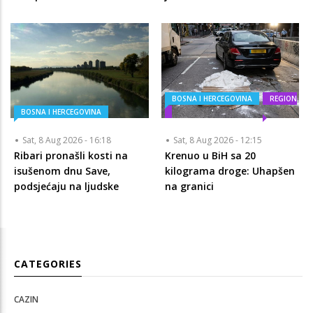
BOSNA I HERCEGOVINA
REGION
BOSNA I HERCEGOVINA
Sat, 8 Aug 2026 - 16:18
Sat, 8 Aug 2026 - 12:15
Ribari pronašli kosti na
Krenuo u BiH sa 20
isušenom dnu Save,
kilograma droge: Uhapšen
podsjećaju na ljudske
na granici
CATEGORIES
CAZIN