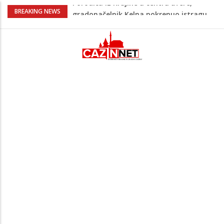
Čestitka povodom Dana Grada Cazina
BREAKING NEWS
Na Ahiret preselila Alić (rođ.
Kahrimanović) Kadira
Heroji se ne zaboravljaju –
motomaraton stigao u Bosanski
Petrovac
Na Ahiret preselio RAMIĆ (SAFETA) SENAD
Porodica iz Krajine u centru afere,
gradonačelnik Kelna pokrenuo istragu