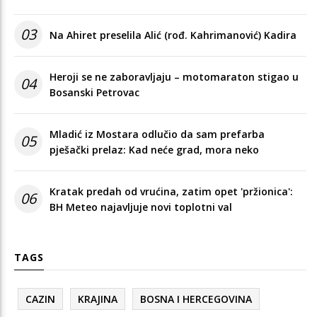
03
Na Ahiret preselila Alić (rođ. Kahrimanović) Kadira
Heroji se ne zaboravljaju – motomaraton stigao u
04
Bosanski Petrovac
Mladić iz Mostara odlučio da sam prefarba
05
pješački prelaz: Kad neće grad, mora neko
Kratak predah od vrućina, zatim opet 'pržionica':
06
BH Meteo najavljuje novi toplotni val
TAGS
CAZIN
KRAJINA
BOSNA I HERCEGOVINA