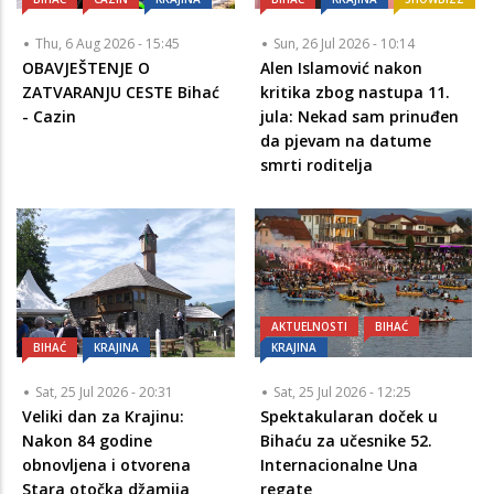
Thu, 6 Aug 2026 - 15:45
Sun, 26 Jul 2026 - 10:14
OBAVJEŠTENJE O
Alen Islamović nakon
ZATVARANJU CESTE Bihać
kritika zbog nastupa 11.
- Cazin
jula: Nekad sam prinuđen
da pjevam na datume
smrti roditelja
AKTUELNOSTI
BIHAĆ
BIHAĆ
KRAJINA
KRAJINA
Sat, 25 Jul 2026 - 20:31
Sat, 25 Jul 2026 - 12:25
Veliki dan za Krajinu:
Spektakularan doček u
Nakon 84 godine
Bihaću za učesnike 52.
obnovljena i otvorena
Internacionalne Una
Stara otočka džamija
regate