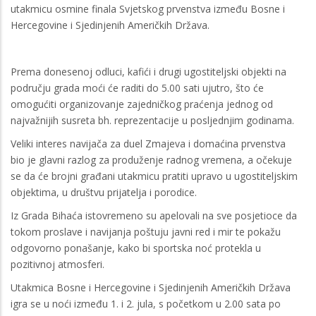
utakmicu osmine finala Svjetskog prvenstva između Bosne i
Hercegovine i Sjedinjenih Američkih Država.
Prema donesenoj odluci, kafići i drugi ugostiteljski objekti na
području grada moći će raditi do 5.00 sati ujutro, što će
omogućiti organizovanje zajedničkog praćenja jednog od
najvažnijih susreta bh. reprezentacije u posljednjim godinama.
Veliki interes navijača za duel Zmajeva i domaćina prvenstva
bio je glavni razlog za produženje radnog vremena, a očekuje
se da će brojni građani utakmicu pratiti upravo u ugostiteljskim
objektima, u društvu prijatelja i porodice.
Iz Grada Bihaća istovremeno su apelovali na sve posjetioce da
tokom proslave i navijanja poštuju javni red i mir te pokažu
odgovorno ponašanje, kako bi sportska noć protekla u
pozitivnoj atmosferi.
Utakmica Bosne i Hercegovine i Sjedinjenih Američkih Država
igra se u noći između 1. i 2. jula, s početkom u 2.00 sata po