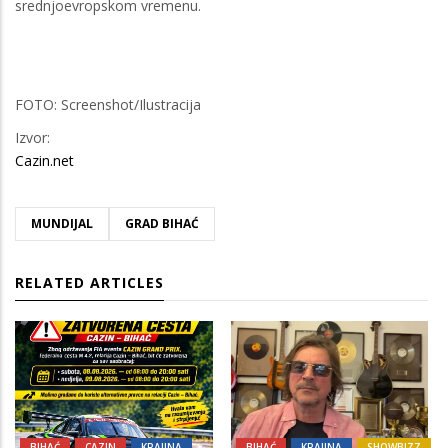
srednjoevropskom vremenu.
FOTO: Screenshot/Ilustracija
Izvor:
Cazin.net
MUNDIJAL
GRAD BIHAĆ
RELATED ARTICLES
BIHAĆ
CAZIN
KRAJINA
BIHAĆ
KRAJINA
SHOWBIZZ